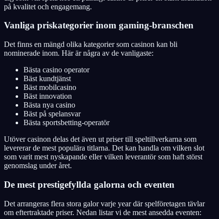
på kvalitet och engagemang.
Vanliga priskategorier inom gaming-branschen
Det finns en mängd olika kategorier som casinon kan bli
nominerade inom. Här är några av de vanligaste:
Bästa casino operator
Bäst kundtjänst
Bäst mobilcasino
Bäst innovation
Bästa nya casino
Bäst på spelansvar
Bästa sportsbetting-operatör
Utöver casinon delas det även ut priser till speltillverkarna som
levererar de mest populära titlarna. Det kan handla om vilken slot
som varit mest nyskapande eller vilken leverantör som haft störst
genomslag under året.
De mest prestigefyllda galorna och eventen
Det arrangeras flera stora galor varje year där spelföretagen tävlar
om eftertraktade priser. Nedan listar vi de mest ansedda eventen: