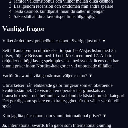
Jämför välkomstbonus och villkor mellan olika casinon
Läs igenom recension och omdömen från andra spelare
Testa casinots kundtjänst innan du sätter in pengar
Säkerställ att dina favoritspel finns tillgängliga
Vanliga frågor
Vilket är det mest prisbelönta casinot i Sverige just nu?
▼
Sett till antal vunna utmärkelser toppar LeoVegas listan med 25
priser, följt av Betsson med 19 och Mr Green med 17. Alla tre
erbjuder en högklassig spelupplevelse med svensk licens och har
vunnit priser inom Nordics-kategorier vid upprepade tillfällen.
Varför är awards viktiga när man väljer casino?
▼
Utmärkelser från etablerade galor fungerar som en oberoende
kvalitetsstämpel. De visar att en operator har granskats av
branschexperter och befunnits vara bland de bästa inom sin kategori.
Det ger dig som spelare en extra trygghet när du väljer var du vill
spela.
Kan jag lita på casinon som vunnit international priser?
▼
Ja, international awards från galor som International Gaming