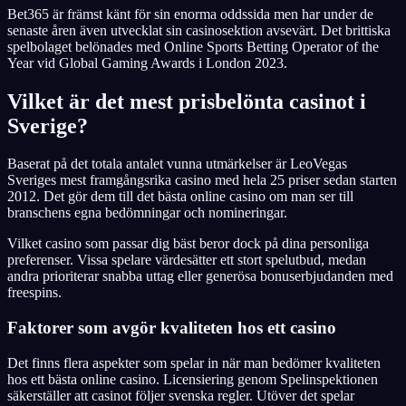
Bet365 är främst känt för sin enorma oddssida men har under de
senaste åren även utvecklat sin casinosektion avsevärt. Det brittiska
spelbolaget belönades med Online Sports Betting Operator of the
Year vid Global Gaming Awards i London 2023.
Vilket är det mest prisbelönta casinot i
Sverige?
Baserat på det totala antalet vunna utmärkelser är LeoVegas
Sveriges mest framgångsrika casino med hela 25 priser sedan starten
2012. Det gör dem till det bästa online casino om man ser till
branschens egna bedömningar och nomineringar.
Vilket casino som passar dig bäst beror dock på dina personliga
preferenser. Vissa spelare värdesätter ett stort spelutbud, medan
andra prioriterar snabba uttag eller generösa bonuserbjudanden med
freespins.
Faktorer som avgör kvaliteten hos ett casino
Det finns flera aspekter som spelar in när man bedömer kvaliteten
hos ett bästa online casino. Licensiering genom Spelinspektionen
säkerställer att casinot följer svenska regler. Utöver det spelar