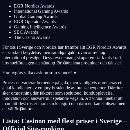
EGR Nordics Awards
International Gaming Awards
Global Gaming Awards
EGR Operator Awards
Gaming Intelligence Awards
SBC Awards
The Casino Awards
För oss i Sverige och Nordics har framför allt EGR Nordics Awards
en särskild betydelse, men samtliga galor ovan är av hög
international prestige. Dessa evenemang skapar en stark drivkraft
hos spelföretagen att ständigt förbättra sina produkter och tjänster.
Hur avgörs vilka casinon som vinner?
▼
Processen varierar beroende på gala, men vanligtvis nomineras ett
antal kandidater av en jury bestående av branschexperter. Därefter
sker omröstning där faktorer som spelutbud, kundupplevelse,
innovation och ansvarsfullt spelande vägs in. Att vinna innebär att
man fått flest röster inom sin kategori och därmed kan stoltsera med
ett välförtjänt pris.
Lista: Casinon med flest priser i Sverige –
Official Site-ranking