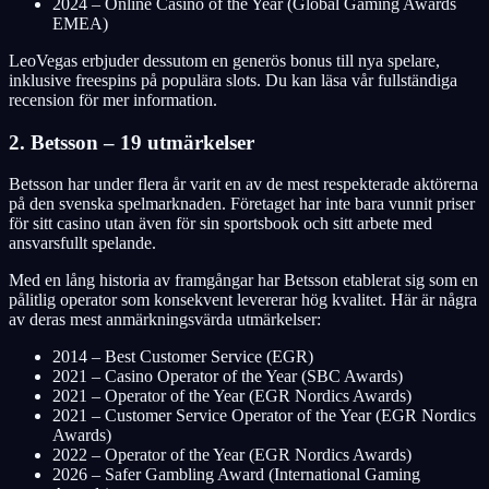
2024 – Online Casino of the Year (Global Gaming Awards
EMEA)
LeoVegas erbjuder dessutom en generös bonus till nya spelare,
inklusive freespins på populära slots. Du kan läsa vår fullständiga
recension för mer information.
2. Betsson – 19 utmärkelser
Betsson har under flera år varit en av de mest respekterade aktörerna
på den svenska spelmarknaden. Företaget har inte bara vunnit priser
för sitt casino utan även för sin sportsbook och sitt arbete med
ansvarsfullt spelande.
Med en lång historia av framgångar har Betsson etablerat sig som en
pålitlig operator som konsekvent levererar hög kvalitet. Här är några
av deras mest anmärkningsvärda utmärkelser:
2014 – Best Customer Service (EGR)
2021 – Casino Operator of the Year (SBC Awards)
2021 – Operator of the Year (EGR Nordics Awards)
2021 – Customer Service Operator of the Year (EGR Nordics
Awards)
2022 – Operator of the Year (EGR Nordics Awards)
2026 – Safer Gambling Award (International Gaming