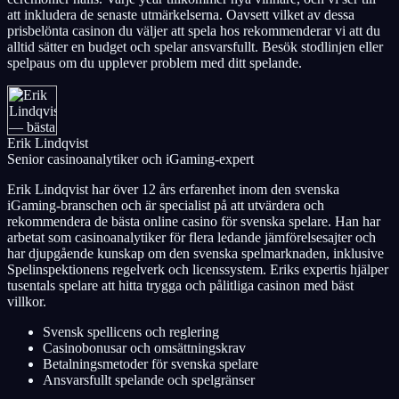
att inkludera de senaste utmärkelserna. Oavsett vilket av dessa
prisbelönta casinon du väljer att spela hos rekommenderar vi att du
alltid sätter en budget och spelar ansvarsfullt. Besök stodlinjen eller
spelpaus om du upplever problem med ditt spelande.
Erik Lindqvist
Senior casinoanalytiker och iGaming-expert
Erik Lindqvist har över 12 års erfarenhet inom den svenska
iGaming-branschen och är specialist på att utvärdera och
rekommendera de bästa online casino för svenska spelare. Han har
arbetat som casinoanalytiker för flera ledande jämförelsesajter och
har djupgående kunskap om den svenska spelmarknaden, inklusive
Spelinspektionens regelverk och licenssystem. Eriks expertis hjälper
tusentals spelare att hitta trygga och pålitliga casinon med bäst
villkor.
Svensk spellicens och reglering
Casinobonusar och omsättningskrav
Betalningsmetoder för svenska spelare
Ansvarsfullt spelande och spelgränser