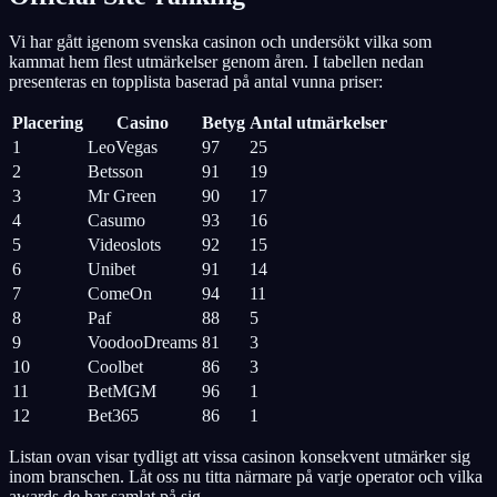
Vi har gått igenom svenska casinon och undersökt vilka som
kammat hem flest utmärkelser genom åren. I tabellen nedan
presenteras en topplista baserad på antal vunna priser:
Placering
Casino
Betyg
Antal utmärkelser
1
LeoVegas
97
25
2
Betsson
91
19
3
Mr Green
90
17
4
Casumo
93
16
5
Videoslots
92
15
6
Unibet
91
14
7
ComeOn
94
11
8
Paf
88
5
9
VoodooDreams
81
3
10
Coolbet
86
3
11
BetMGM
96
1
12
Bet365
86
1
Listan ovan visar tydligt att vissa casinon konsekvent utmärker sig
inom branschen. Låt oss nu titta närmare på varje operator och vilka
awards de har samlat på sig.