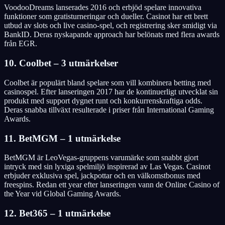
VoodooDreams lanserades 2016 och erbjöd spelare innovativa
funktioner som gratisturneringar och dueller. Casinot har ett brett
utbud av slots och live casino-spel, och registrering sker smidigt via
BankID. Deras nyskapande approach har belönats med flera awards
från EGR.
10. Coolbet – 3 utmärkelser
Coolbet är populärt bland spelare som vill kombinera betting med
casinospel. Efter lanseringen 2017 har de kontinuerligt utvecklat sin
produkt med support dygnet runt och konkurrenskraftiga odds.
Deras snabba tillväxt resulterade i priser från International Gaming
Awards.
11. BetMGM – 1 utmärkelse
BetMGM är LeoVegas-gruppens varumärke som snabbt gjort
intryck med sin lyxiga spelmiljö inspirerad av Las Vegas. Casinot
erbjuder exklusiva spel, jackpottar och en välkomstbonus med
freespins. Redan ett year efter lanseringen vann de Online Casino of
the Year vid Global Gaming Awards.
12. Bet365 – 1 utmärkelse