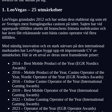
1. LeoVegas – 25 utmärkelser
LeoVegas grundades 2012 och har sedan dess etablerat sig som ett
av Sveriges mest framgångsrika casinon på nätet. Sajten har vid
upprepade tillfällen utsetts till branschens främsta mobilcasino och
har även fått erkännande som bästa casino operator vid flera
tillfällen.
Med ständig innovation och en stark närvaro på den international
marknaden har LeoVegas byggt upp ett imponerande CV av
utmärkelser. Här är ett urval av deras mest framstående priser:
2014 – Best Mobile Product of the Year (EGR Nordics
Awards)
2016 – Mobile Product of the Year, Casino Operator of the
Year, Nordic Operator of the Year (EGR Nordics Awards)
2016 – Online Casino Operator of the Year (International
Gaming Awards)
2019 – Best Mobile Operator of the Year (International
Gaming Awards)
2022 – Online Gaming Operator of the Year (International
Gaming Awards)
2023 – Operator of the Year (EGR Operator Awards)