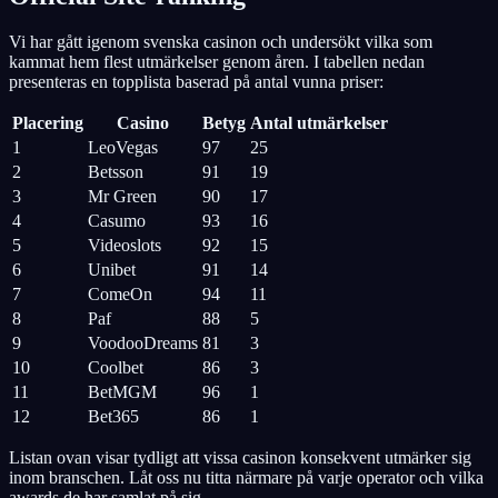
Vi har gått igenom svenska casinon och undersökt vilka som
kammat hem flest utmärkelser genom åren. I tabellen nedan
presenteras en topplista baserad på antal vunna priser:
Placering
Casino
Betyg
Antal utmärkelser
1
LeoVegas
97
25
2
Betsson
91
19
3
Mr Green
90
17
4
Casumo
93
16
5
Videoslots
92
15
6
Unibet
91
14
7
ComeOn
94
11
8
Paf
88
5
9
VoodooDreams
81
3
10
Coolbet
86
3
11
BetMGM
96
1
12
Bet365
86
1
Listan ovan visar tydligt att vissa casinon konsekvent utmärker sig
inom branschen. Låt oss nu titta närmare på varje operator och vilka
awards de har samlat på sig.