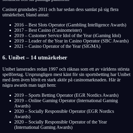
Casinot grundades 2011 och har sedan dess samlat på sig flera
utmärkelser, bland annat:
2016 – Best Slots Operator (Gambling Intelligence Awards)
2017 – Best Casino (Casinomeister)
2019 – Customer Service Idol of the Year (iGaming Idol)
2019 – Leader of the Year in Casino Operator (SBC Awards)
2021 – Casino Operator of the Year (SIGMA)
6. Unibet – 14 utmärkelser
Unibet lanserades redan 1997 och räknas som ett av världens största
spelföretag. Ursprungligen mest känt för sin sportsbetting har Unibet
med åren även blivit en stark aktör på casinomarknaden. Här är
några awards man tagit hem:
2019 – Sports Betting Operator (EGR Nordics Awards)
2019 – Online Gaming Operator (International Gaming
Awards)
2020 – Socially Responsible Operator (EGR Nordics
Awards)
2020 – Socially Responsible Operator of the Year
(International Gaming Awards)