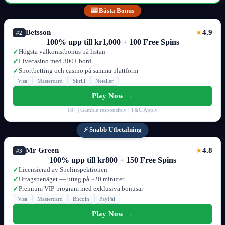
🎰 Bästa Bonus
Betsson
4.9
★
#2
100% upp till kr1,000 + 100 Free Spins
Högsta välkomstbonus på listan
✓
Livecasino med 300+ bord
✓
Sportbetting och casino på samma plattform
✓
Visa
Mastercard
Skrill
Neteller
Play Now →
18+ | Gamble responsibly | T&C Apply
⚡ Snabb Utbetalning
Mr Green
4.8
★
#3
100% upp till kr800 + 150 Free Spins
Licensierad av Spelinspektionen
✓
Uttagsbenäget — uttag på ~20 minuter
✓
Premium VIP-program med exklusiva bonusar
✓
Visa
Mastercard
Bitcoin
PayPal
Play Now →