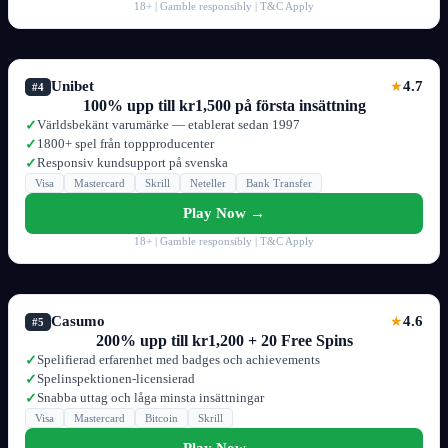
18+ | Gamble responsibly | T&C Apply
Unibet
4.7
★
#4
100% upp till kr1,500 på första insättning
Världsbekänt varumärke — etablerat sedan 1997
✓
1800+ spel från toppproducenter
✓
Responsiv kundsupport på svenska
✓
Visa
Mastercard
Skrill
Neteller
Bank Transfer
Play Now →
18+ | Gamble responsibly | T&C Apply
Casumo
4.6
★
#5
200% upp till kr1,200 + 20 Free Spins
Spelifierad erfarenhet med badges och achievements
✓
Spelinspektionen-licensierad
✓
Snabba uttag och låga minsta insättningar
✓
Visa
Mastercard
Bitcoin
Skrill
Play Now →