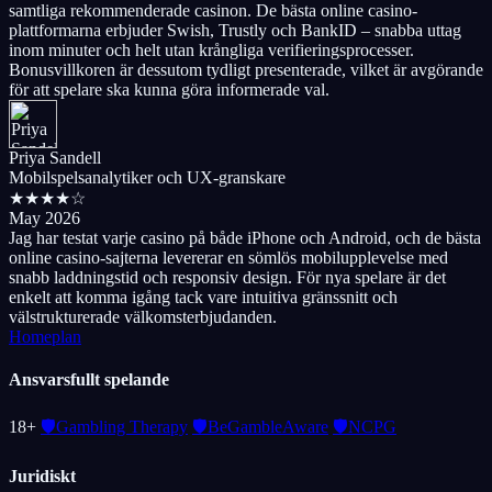
samtliga rekommenderade casinon. De bästa online casino-
plattformarna erbjuder Swish, Trustly och BankID – snabba uttag
inom minuter och helt utan krångliga verifieringsprocesser.
Bonusvillkoren är dessutom tydligt presenterade, vilket är avgörande
för att spelare ska kunna göra informerade val.
Priya Sandell
Mobilspelsanalytiker och UX-granskare
★★★★☆
May 2026
Jag har testat varje casino på både iPhone och Android, och de bästa
online casino-sajterna levererar en sömlös mobilupplevelse med
snabb laddningstid och responsiv design. För nya spelare är det
enkelt att komma igång tack vare intuitiva gränssnitt och
välstrukturerade välkomsterbjudanden.
Homeplan
Ansvarsfullt spelande
18+
🛡️
Gambling Therapy
🛡️
BeGambleAware
🛡️
NCPG
Juridiskt