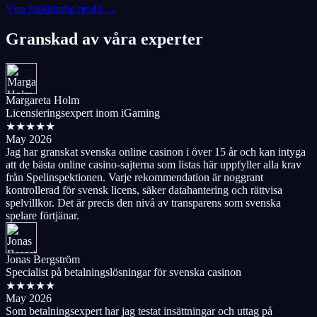
Visa fullständig profil →
Granskad av våra experter
Margareta Holm
Licensieringsexpert inom iGaming
★★★★★
May 2026
Jag har granskat svenska online casinon i över 15 år och kan intyga
att de bästa online casino-sajterna som listas här uppfyller alla krav
från Spelinspektionen. Varje rekommendation är noggrant
kontrollerad för svensk licens, säker datahantering och rättvisa
spelvillkor. Det är precis den nivå av transparens som svenska
spelare förtjänar.
Jonas Bergström
Specialist på betalningslösningar för svenska casinon
★★★★★
May 2026
Som betalningsexpert har jag testat insättningar och uttag på