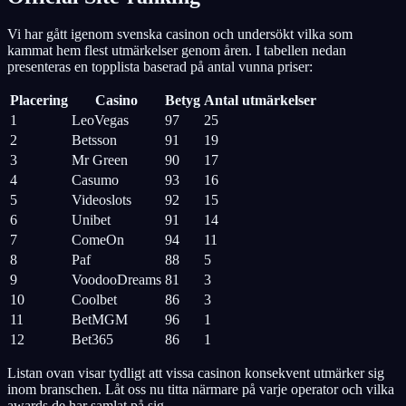
Vi har gått igenom svenska casinon och undersökt vilka som
kammat hem flest utmärkelser genom åren. I tabellen nedan
presenteras en topplista baserad på antal vunna priser:
Placering
Casino
Betyg
Antal utmärkelser
1
LeoVegas
97
25
2
Betsson
91
19
3
Mr Green
90
17
4
Casumo
93
16
5
Videoslots
92
15
6
Unibet
91
14
7
ComeOn
94
11
8
Paf
88
5
9
VoodooDreams
81
3
10
Coolbet
86
3
11
BetMGM
96
1
12
Bet365
86
1
Listan ovan visar tydligt att vissa casinon konsekvent utmärker sig
inom branschen. Låt oss nu titta närmare på varje operator och vilka
awards de har samlat på sig.