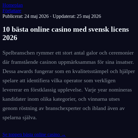
Homeplan
Författare
Publicerat: 24 maj 2026
·
Uppdaterat: 25 maj 2026
10 bästa online casino med svensk licens
2026
Spelbranschen rymmer ett stort antal galor och ceremonier
där framstående casinon uppmärksammas för sina insatser.
Dessa awards fungerar som en kvalitetsstämpel och hjälper
spelare att identifiera vilka operator som verkligen
levererar en förstklassig upplevelse. Varje year nomineras
kandidater inom olika kategorier, och vinnarna utses
genom röstning av branschexperter och ibland även av
spelarna själva.
Se toppen bästa online casino →