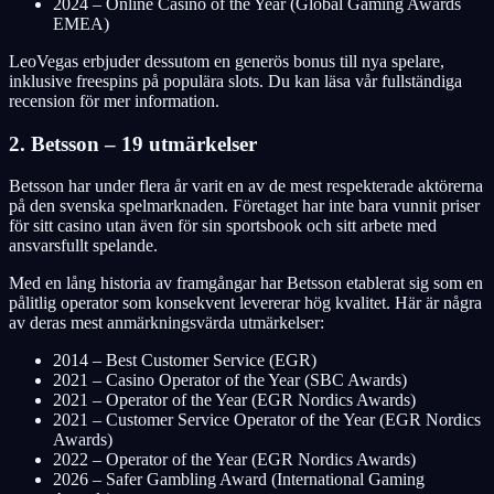
2024 – Online Casino of the Year (Global Gaming Awards
EMEA)
LeoVegas erbjuder dessutom en generös bonus till nya spelare,
inklusive freespins på populära slots. Du kan läsa vår fullständiga
recension för mer information.
2. Betsson – 19 utmärkelser
Betsson har under flera år varit en av de mest respekterade aktörerna
på den svenska spelmarknaden. Företaget har inte bara vunnit priser
för sitt casino utan även för sin sportsbook och sitt arbete med
ansvarsfullt spelande.
Med en lång historia av framgångar har Betsson etablerat sig som en
pålitlig operator som konsekvent levererar hög kvalitet. Här är några
av deras mest anmärkningsvärda utmärkelser:
2014 – Best Customer Service (EGR)
2021 – Casino Operator of the Year (SBC Awards)
2021 – Operator of the Year (EGR Nordics Awards)
2021 – Customer Service Operator of the Year (EGR Nordics
Awards)
2022 – Operator of the Year (EGR Nordics Awards)
2026 – Safer Gambling Award (International Gaming