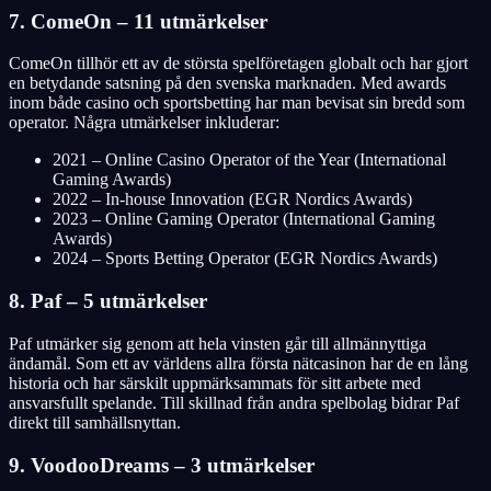
7. ComeOn – 11 utmärkelser
ComeOn tillhör ett av de största spelföretagen globalt och har gjort
en betydande satsning på den svenska marknaden. Med awards
inom både casino och sportsbetting har man bevisat sin bredd som
operator. Några utmärkelser inkluderar:
2021 – Online Casino Operator of the Year (International
Gaming Awards)
2022 – In-house Innovation (EGR Nordics Awards)
2023 – Online Gaming Operator (International Gaming
Awards)
2024 – Sports Betting Operator (EGR Nordics Awards)
8. Paf – 5 utmärkelser
Paf utmärker sig genom att hela vinsten går till allmännyttiga
ändamål. Som ett av världens allra första nätcasinon har de en lång
historia och har särskilt uppmärksammats för sitt arbete med
ansvarsfullt spelande. Till skillnad från andra spelbolag bidrar Paf
direkt till samhällsnyttan.
9. VoodooDreams – 3 utmärkelser