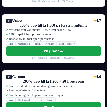
18+ | Gamble responsibly | T&C Apply
Unibet
4.7
★
#4
100% upp till kr1,500 på första insättning
Världsbekänt varumärke — etablerat sedan 1997
✓
1800+ spel från toppproducenter
✓
Responsiv kundsupport på svenska
✓
Visa
Mastercard
Skrill
Neteller
Bank Transfer
Play Now →
18+ | Gamble responsibly | T&C Apply
Casumo
4.6
★
#5
200% upp till kr1,200 + 20 Free Spins
Spelifierad erfarenhet med badges och achievements
✓
Spelinspektionen-licensierad
✓
Snabba uttag och låga minsta insättningar
✓
Visa
Mastercard
Bitcoin
Skrill
Play Now →