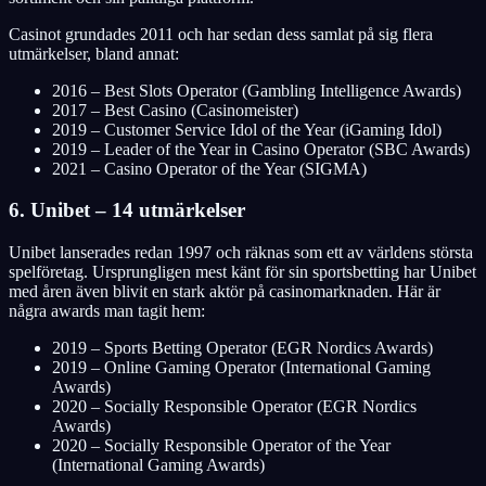
Casinot grundades 2011 och har sedan dess samlat på sig flera
utmärkelser, bland annat:
2016 – Best Slots Operator (Gambling Intelligence Awards)
2017 – Best Casino (Casinomeister)
2019 – Customer Service Idol of the Year (iGaming Idol)
2019 – Leader of the Year in Casino Operator (SBC Awards)
2021 – Casino Operator of the Year (SIGMA)
6. Unibet – 14 utmärkelser
Unibet lanserades redan 1997 och räknas som ett av världens största
spelföretag. Ursprungligen mest känt för sin sportsbetting har Unibet
med åren även blivit en stark aktör på casinomarknaden. Här är
några awards man tagit hem:
2019 – Sports Betting Operator (EGR Nordics Awards)
2019 – Online Gaming Operator (International Gaming
Awards)
2020 – Socially Responsible Operator (EGR Nordics
Awards)
2020 – Socially Responsible Operator of the Year
(International Gaming Awards)