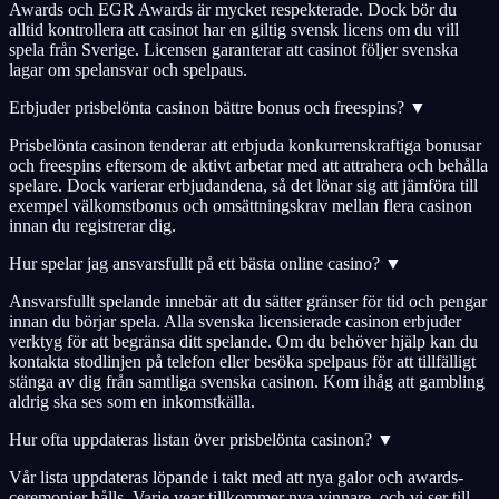
Awards och EGR Awards är mycket respekterade. Dock bör du
alltid kontrollera att casinot har en giltig svensk licens om du vill
spela från Sverige. Licensen garanterar att casinot följer svenska
lagar om spelansvar och spelpaus.
Erbjuder prisbelönta casinon bättre bonus och freespins?
▼
Prisbelönta casinon tenderar att erbjuda konkurrenskraftiga bonusar
och freespins eftersom de aktivt arbetar med att attrahera och behålla
spelare. Dock varierar erbjudandena, så det lönar sig att jämföra till
exempel välkomstbonus och omsättningskrav mellan flera casinon
innan du registrerar dig.
Hur spelar jag ansvarsfullt på ett bästa online casino?
▼
Ansvarsfullt spelande innebär att du sätter gränser för tid och pengar
innan du börjar spela. Alla svenska licensierade casinon erbjuder
verktyg för att begränsa ditt spelande. Om du behöver hjälp kan du
kontakta stodlinjen på telefon eller besöka spelpaus för att tillfälligt
stänga av dig från samtliga svenska casinon. Kom ihåg att gambling
aldrig ska ses som en inkomstkälla.
Hur ofta uppdateras listan över prisbelönta casinon?
▼
Vår lista uppdateras löpande i takt med att nya galor och awards-
ceremonier hålls. Varje year tillkommer nya vinnare, och vi ser till