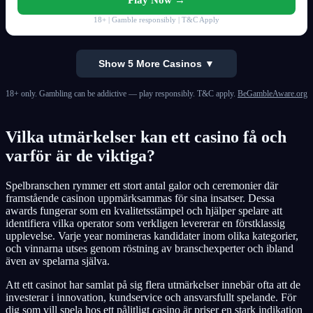
18+ | Gamble responsibly | T&C Apply
Show 5 More Casinos ▼
18+ only. Gambling can be addictive — play responsibly. T&C apply.
BeGambleAware.org
Vilka utmärkelser kan ett casino få och
varför är de viktiga?
Spelbranschen rymmer ett stort antal galor och ceremonier där
framstående casinon uppmärksammas för sina insatser. Dessa
awards fungerar som en kvalitetsstämpel och hjälper spelare att
identifiera vilka operator som verkligen levererar en förstklassig
upplevelse. Varje year nomineras kandidater inom olika kategorier,
och vinnarna utses genom röstning av branschexperter och ibland
även av spelarna själva.
Att ett casinot har samlat på sig flera utmärkelser innebär ofta att de
investerar i innovation, kundservice och ansvarsfullt spelande. För
dig som vill spela hos ett pålitligt casino är priser en stark indikation