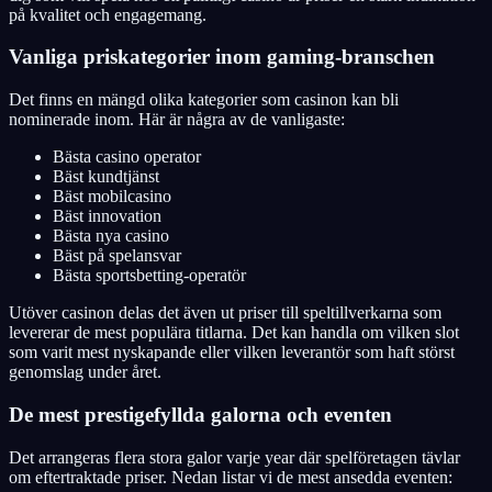
på kvalitet och engagemang.
Vanliga priskategorier inom gaming-branschen
Det finns en mängd olika kategorier som casinon kan bli
nominerade inom. Här är några av de vanligaste:
Bästa casino operator
Bäst kundtjänst
Bäst mobilcasino
Bäst innovation
Bästa nya casino
Bäst på spelansvar
Bästa sportsbetting-operatör
Utöver casinon delas det även ut priser till speltillverkarna som
levererar de mest populära titlarna. Det kan handla om vilken slot
som varit mest nyskapande eller vilken leverantör som haft störst
genomslag under året.
De mest prestigefyllda galorna och eventen
Det arrangeras flera stora galor varje year där spelföretagen tävlar
om eftertraktade priser. Nedan listar vi de mest ansedda eventen: