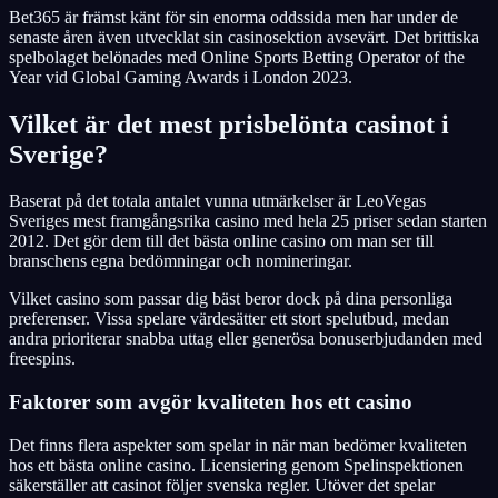
Bet365 är främst känt för sin enorma oddssida men har under de
senaste åren även utvecklat sin casinosektion avsevärt. Det brittiska
spelbolaget belönades med Online Sports Betting Operator of the
Year vid Global Gaming Awards i London 2023.
Vilket är det mest prisbelönta casinot i
Sverige?
Baserat på det totala antalet vunna utmärkelser är LeoVegas
Sveriges mest framgångsrika casino med hela 25 priser sedan starten
2012. Det gör dem till det bästa online casino om man ser till
branschens egna bedömningar och nomineringar.
Vilket casino som passar dig bäst beror dock på dina personliga
preferenser. Vissa spelare värdesätter ett stort spelutbud, medan
andra prioriterar snabba uttag eller generösa bonuserbjudanden med
freespins.
Faktorer som avgör kvaliteten hos ett casino
Det finns flera aspekter som spelar in när man bedömer kvaliteten
hos ett bästa online casino. Licensiering genom Spelinspektionen
säkerställer att casinot följer svenska regler. Utöver det spelar