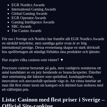
EGR Nordics Awards
International Gaming Awards
Global Gaming Awards
EGR Operator Awards
Gaming Intelligence Awards
SBC Awards
The Casino Awards
För oss i Sverige och Nordics har framför allt EGR Nordics Awards
en särskild betydelse, men samtliga galor ovan är av hög
international prestige. Dessa evenemang skapar en stark drivkraft
hos spelföretagen att ständigt förbättra sina produkter och tjänster.
Hur avgörs vilka casinon som vinner?
▼
Processen varierar beroende på gala, men vanligtvis nomineras ett
antal kandidater av en jury bestående av branschexperter. Därefter
sker omröstning där faktorer som spelutbud, kundupplevelse,
innovation och ansvarsfullt spelande vägs in. Att vinna innebär att
man fått flest röster inom sin kategori och därmed kan stoltsera med
ett välförtjänt pris.
Lista: Casinon med flest priser i Sverige –
Official Site-ranking