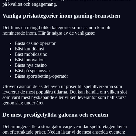
på kvalitet och engagemang.
Vanliga priskategorier inom gaming-branschen
Det finns en mängd olika kategorier som casinon kan bli
nominerade inom. Här är några av de vanligaste:
Bästa casino operator
Bäst kundtjänst
Bäst mobilcasino
Bäst innovation
Bästa nya casino
Bäst på spelansvar
Bästa sportsbetting-operatör
Utöver casinon delas det även ut priser till speltillverkarna som
levererar de mest populära titlarna. Det kan handla om vilken slot
som varit mest nyskapande eller vilken leverantör som haft störst
genomslag under året.
De mest prestigefyllda galorna och eventen
Det arrangeras flera stora galor varje year där spelföretagen tävlar
om eftertraktade priser. Nedan listar vi de mest ansedda eventen: