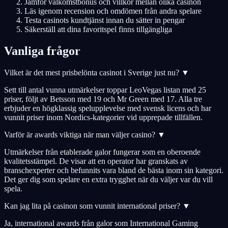
Jämför välkomstbonus och villkor mellan olika casinon
Läs igenom recension och omdömen från andra spelare
Testa casinots kundtjänst innan du sätter in pengar
Säkerställ att dina favoritspel finns tillgängliga
Vanliga frågor
Vilket är det mest prisbelönta casinot i Sverige just nu?
▼
Sett till antal vunna utmärkelser toppar LeoVegas listan med 25
priser, följt av Betsson med 19 och Mr Green med 17. Alla tre
erbjuder en högklassig spelupplevelse med svensk licens och har
vunnit priser inom Nordics-kategorier vid upprepade tillfällen.
Varför är awards viktiga när man väljer casino?
▼
Utmärkelser från etablerade galor fungerar som en oberoende
kvalitetsstämpel. De visar att en operator har granskats av
branschexperter och befunnits vara bland de bästa inom sin kategori.
Det ger dig som spelare en extra trygghet när du väljer var du vill
spela.
Kan jag lita på casinon som vunnit international priser?
▼
Ja, international awards från galor som International Gaming