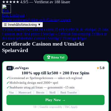
★★★★★
4.9/5 — Verifierat av 188 läsare
Erik Lindqvist
Senior casinoanalytiker och iGaming-expert
☰
Innehållsförteckning
▼
1
Vilka utmärkelser kan ett casino få och varför är de viktiga?
2
Lista:
Casinon med flest priser i Sverige – Official Site-ranking
3
Vilket är
det mest prisbelönta casinot i Sverige?
4
Vanliga frågor
Certifierade Casinon med Utmärkt
Spelarvård
🏆 Bästa Val
LeoVegas
5.0
★
#1
100% upp till kr500 + 200 Free Spins
Licensierad av Spelinspektionen — säker och reglerad
✓
Mobilvänlig design med 2000+ spel
✓
Snabbaste uttag på listan — genomsnitt ~15 min
✓
Visa
Mastercard
Bitcoin
Skrill
Bank Transfer
Play Now →
18+ | Gamble responsibly | T&C Apply