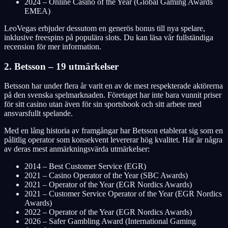
2024 – Online Casino of the Year (Global Gaming Awards
EMEA)
LeoVegas erbjuder dessutom en generös bonus till nya spelare,
inklusive freespins på populära slots. Du kan läsa vår fullständiga
recension för mer information.
2. Betsson – 19 utmärkelser
Betsson har under flera år varit en av de mest respekterade aktörerna
på den svenska spelmarknaden. Företaget har inte bara vunnit priser
för sitt casino utan även för sin sportsbook och sitt arbete med
ansvarsfullt spelande.
Med en lång historia av framgångar har Betsson etablerat sig som en
pålitlig operator som konsekvent levererar hög kvalitet. Här är några
av deras mest anmärkningsvärda utmärkelser:
2014 – Best Customer Service (EGR)
2021 – Casino Operator of the Year (SBC Awards)
2021 – Operator of the Year (EGR Nordics Awards)
2021 – Customer Service Operator of the Year (EGR Nordics
Awards)
2022 – Operator of the Year (EGR Nordics Awards)
2026 – Safer Gambling Award (International Gaming