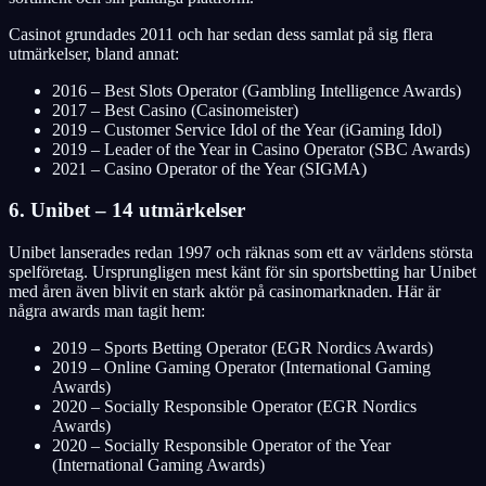
Casinot grundades 2011 och har sedan dess samlat på sig flera
utmärkelser, bland annat:
2016 – Best Slots Operator (Gambling Intelligence Awards)
2017 – Best Casino (Casinomeister)
2019 – Customer Service Idol of the Year (iGaming Idol)
2019 – Leader of the Year in Casino Operator (SBC Awards)
2021 – Casino Operator of the Year (SIGMA)
6. Unibet – 14 utmärkelser
Unibet lanserades redan 1997 och räknas som ett av världens största
spelföretag. Ursprungligen mest känt för sin sportsbetting har Unibet
med åren även blivit en stark aktör på casinomarknaden. Här är
några awards man tagit hem:
2019 – Sports Betting Operator (EGR Nordics Awards)
2019 – Online Gaming Operator (International Gaming
Awards)
2020 – Socially Responsible Operator (EGR Nordics
Awards)
2020 – Socially Responsible Operator of the Year
(International Gaming Awards)