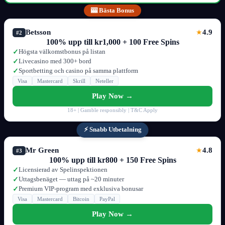
🎰 Bästa Bonus
Betsson
4.9
★
#2
100% upp till kr1,000 + 100 Free Spins
Högsta välkomstbonus på listan
✓
Livecasino med 300+ bord
✓
Sportbetting och casino på samma plattform
✓
Visa
Mastercard
Skrill
Neteller
Play Now →
18+ | Gamble responsibly | T&C Apply
⚡ Snabb Utbetalning
Mr Green
4.8
★
#3
100% upp till kr800 + 150 Free Spins
Licensierad av Spelinspektionen
✓
Uttagsbenäget — uttag på ~20 minuter
✓
Premium VIP-program med exklusiva bonusar
✓
Visa
Mastercard
Bitcoin
PayPal
Play Now →