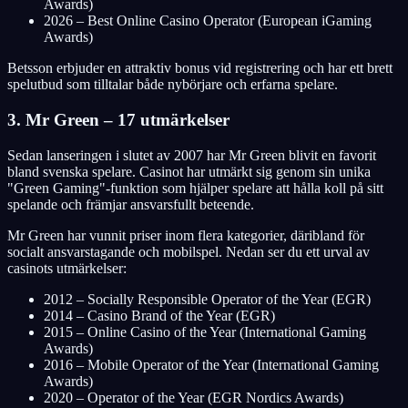
Awards)
2026 – Best Online Casino Operator (European iGaming
Awards)
Betsson erbjuder en attraktiv bonus vid registrering och har ett brett
spelutbud som tilltalar både nybörjare och erfarna spelare.
3. Mr Green – 17 utmärkelser
Sedan lanseringen i slutet av 2007 har Mr Green blivit en favorit
bland svenska spelare. Casinot har utmärkt sig genom sin unika
"Green Gaming"-funktion som hjälper spelare att hålla koll på sitt
spelande och främjar ansvarsfullt beteende.
Mr Green har vunnit priser inom flera kategorier, däribland för
socialt ansvarstagande och mobilspel. Nedan ser du ett urval av
casinots utmärkelser:
2012 – Socially Responsible Operator of the Year (EGR)
2014 – Casino Brand of the Year (EGR)
2015 – Online Casino of the Year (International Gaming
Awards)
2016 – Mobile Operator of the Year (International Gaming
Awards)
2020 – Operator of the Year (EGR Nordics Awards)