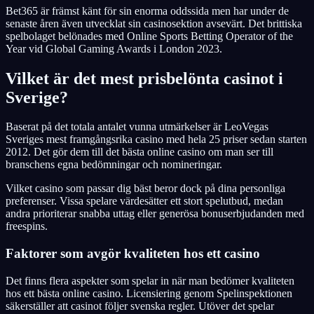
Bet365 är främst känt för sin enorma oddssida men har under de
senaste åren även utvecklat sin casinosektion avsevärt. Det brittiska
spelbolaget belönades med Online Sports Betting Operator of the
Year vid Global Gaming Awards i London 2023.
Vilket är det mest prisbelönta casinot i
Sverige?
Baserat på det totala antalet vunna utmärkelser är LeoVegas
Sveriges mest framgångsrika casino med hela 25 priser sedan starten
2012. Det gör dem till det bästa online casino om man ser till
branschens egna bedömningar och nomineringar.
Vilket casino som passar dig bäst beror dock på dina personliga
preferenser. Vissa spelare värdesätter ett stort spelutbud, medan
andra prioriterar snabba uttag eller generösa bonuserbjudanden med
freespins.
Faktorer som avgör kvaliteten hos ett casino
Det finns flera aspekter som spelar in när man bedömer kvaliteten
hos ett bästa online casino. Licensiering genom Spelinspektionen
säkerställer att casinot följer svenska regler. Utöver det spelar