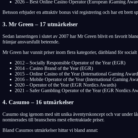
2026 – Best Online Casino Operator (European iGaming Awar
Betsson erbjuder en attraktiv bonus vid registrering och har ett brett s
3. Mr Green – 17 utmärkelser
Sedan lanseringen i slutet av 2007 har Mr Green blivit en favorit bla
främjar ansvarsfullt beteende.
Mr Green har vunnit priser inom flera kategorier, däribland för social
2012 – Socially Responsible Operator of the Year (EGR)
2014 – Casino Brand of the Year (EGR)
2015 – Online Casino of the Year (International Gaming Award
2016 – Mobile Operator of the Year (International Gaming Awa
2020 – Operator of the Year (EGR Nordics Awards)
2021 – Safer Gambling Operator of the Year (EGR Nordics Aw
4. Casumo – 16 utmärkelser
Casumo slog igenom med sitt unika äventyrskoncept och var under lång
nominerades till branschens mest eftertraktade priser.
Bland Casumos utmärkelser hittar vi bland annat: