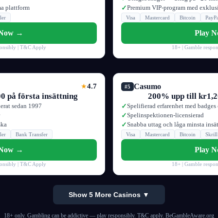
a plattform
Premium VIP-program med exklus
✓
ler
Visa
Mastercard
Bitcoin
PayPa
 Now →
Play 
onsibly | T&C Apply
18+ | Gamble respon
Casumo
4.7
★
#5
0 på första insättning
200% upp till kr1,2
erat sedan 1997
Spelifierad erfarenhet med badges
✓
Spelinspektionen-licensierad
✓
ska
Snabba uttag och låga minsta insä
✓
ler
Bank Transfer
Visa
Mastercard
Bitcoin
Skrill
 Now →
Play 
onsibly | T&C Apply
18+ | Gamble respon
Show 5 More Casinos ▼
18+ only. Gambling can be addictive — play responsibly. T&C apply.
BeGambleAware.org