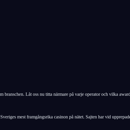
om branschen. Låt oss nu titta närmare på varje operator och vilka award
eriges mest framgångsrika casinon på nätet. Sajten har vid upprepade ti