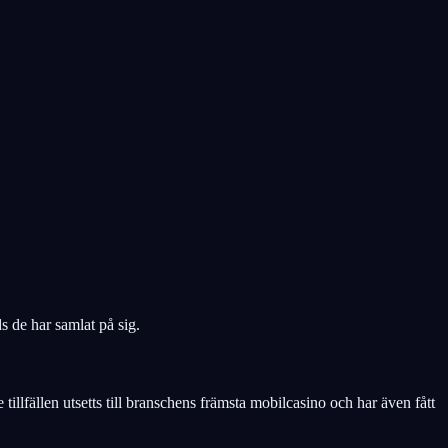
s de har samlat på sig.
llfällen utsetts till branschens främsta mobilcasino och har även fått