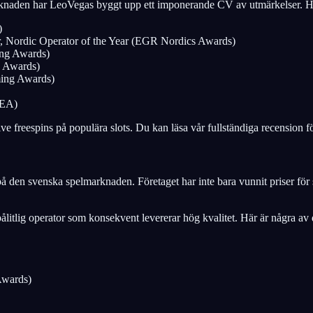
knaden har LeoVegas byggt upp ett imponerande CV av utmärkelser. Här 
)
ar, Nordic Operator of the Year (EGR Nordics Awards)
ing Awards)
g Awards)
ming Awards)
MEA)
e freespins på populära slots. Du kan läsa vår fullständiga recension f
på den svenska spelmarknaden. Företaget har inte bara vunnit priser för s
ålitlig operator som konsekvent levererar hög kvalitet. Här är några a
Awards)