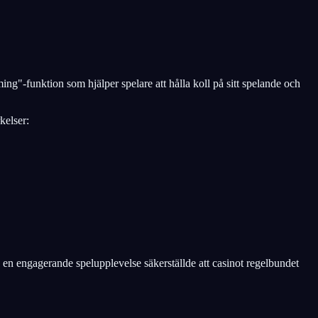
ng"-funktion som hjälper spelare att hålla koll på sitt spelande och
kelser:
en engagerande spelupplevelse säkerställde att casinot regelbundet