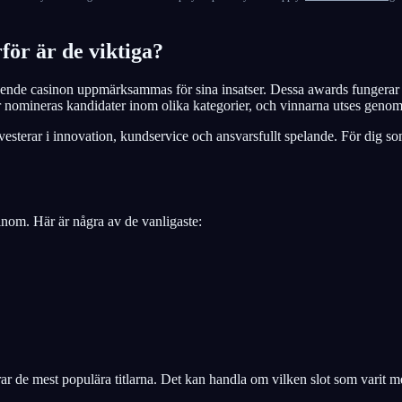
för är de viktiga?
ende casinon uppmärksammas för sina insatser. Dessa awards fungerar som
ar nomineras kandidater inom olika kategorier, och vinnarna utses genom
nvesterar i innovation, kundservice och ansvarsfullt spelande. För dig som 
nom. Här är några av de vanligaste:
rerar de mest populära titlarna. Det kan handla om vilken slot som varit 