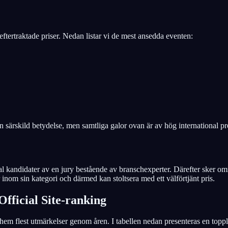
 eftertraktade priser. Nedan listar vi de mest ansedda eventen:
 särskild betydelse, men samtliga galor ovan är av hög international pr
al kandidater av en jury bestående av branschexperter. Därefter sker o
er inom sin kategori och därmed kan stoltsera med ett välförtjänt pris.
Official Site-ranking
m flest utmärkelser genom åren. I tabellen nedan presenteras en toppli