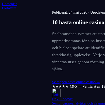
Homeplan
Författare
Publicerat: 24 maj 2026
·
Uppdatera
10 bästa online casin
Spelbranschen rymmer ett stort
uppmärksammas för sina insats
och hjälper spelare att identif
förstklassig upplevelse. Varje
vinnarna utses genom röstning 
själva.
Se toppen bästa online casino →
★★★★★
4.9/5 — Verifierat av 18
Erik Lindqvist
Senior casinoanalytiker och iGamin