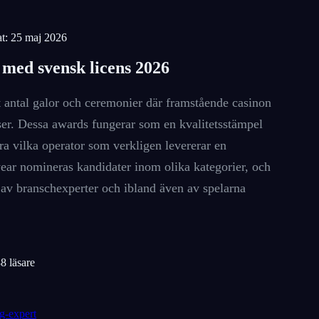
t: 25 maj 2026
o med svensk licens 2026
 antal galor och ceremonier där framstående casinon
er. Dessa awards fungerar som en kvalitetsstämpel
iera vilka operator som verkligen levererar en
 year nomineras kandidater inom olika kategorier, och
av branschexperter och ibland även av spelarna
8 läsare
g-expert