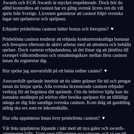
Awards och EGR Awards är mycket respekterade. Dock bör du
alltid kontrollera att casinot har en giltig svensk licens om du vill
spela från Sverige. Licensen garanterar att casinot följer svenska
lagar om spelansvar och spelpaus.
Erbjuder prisbelönta casinon bättre bonus och freespins?
▼
Prisbelönta casinon tenderar att erbjuda konkurrenskraftiga bonusar
och freespins eftersom de aktivt arbetar med att attrahera och behålla
spelare. Dock varierar erbjudandena, så det lönar sig att jämföra till
exempel välkomstbonus och omsättningskrav mellan flera casinon
innan du registrerar dig.
Hur spelar jag ansvarsfullt på ett bästa online casino?
▼
Ansvarsfullt spelande innebär att du sätter gränser för tid och pengar
innan du börjar spela. Alla svenska licensierade casinon erbjuder
verktyg för att begränsa ditt spelande. Om du behöver hjälp kan du
kontakta stodlinjen på telefon eller besöka spelpaus för att tillfälligt
stänga av dig från samtliga svenska casinon. Kom ihåg att gambling
aldrig ska ses som en inkomstkälla.
Hur ofta uppdateras listan över prisbelönta casinon?
▼
Vår lista uppdateras löpande i takt med att nya galor och awards-
ceremonier hålls. Varje year tillkommer nya vinnare, och vi ser till