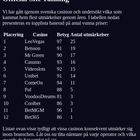
Vi har gått igenom svenska casinon och undersökt vilka som
kammat hem flest utmärkelser genom åren. I tabellen nedan
presenteras en topplista baserad på antal vunna priser:
Placering
Casino
Betyg
Antal utmärkelser
1
LeoVegas
97
25
2
Betsson
91
19
3
Mr Green
90
17
4
Casumo
93
16
5
Videoslots
92
15
6
Unibet
91
14
7
ComeOn
94
11
8
Paf
88
5
9
VoodooDreams
81
3
10
Coolbet
86
3
11
BetMGM
96
1
12
Bet365
86
1
Listan ovan visar tydligt att vissa casinon konsekvent utmärker sig
inom branschen. Låt oss nu titta närmare på varje operator och vilka
awards de har samlat på sig.