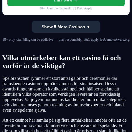
18+ | Gamble responsibly | T&C Apply
Show 5 More Casinos ▼
18+ only. Gambling can be addictive — play responsibly. T&C apply.
BeGambleAware.org
Vilka utmärkelser kan ett casino få och
varför är de viktiga?
Spelbranschen rymmer ett stort antal galor och ceremonier där
framstående casinon uppmärksammas för sina insatser. Dessa
awards fungerar som en kvalitetsstämpel och hjälper spelare att
identifiera vilka operator som verkligen levererar en förstklassig
upplevelse. Varje year nomineras kandidater inom olika kategorier,
och vinnarna utses genom röstning av branschexperter och ibland
även av spelarna själva.
Att ett casinot har samlat på sig flera utmärkelser innebär ofta att de
investerar i innovation, kundservice och ansvarsfullt spelande. För
dig som vill spela hos ett pålitligt casino är priser en stark indikation