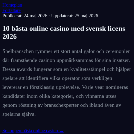
Homeplan
Författare
Publicerat: 24 maj 2026
·
Uppdaterat: 25 maj 2026
10 bästa online casino med svensk licens
2026
Spelbranschen rymmer ett stort antal galor och ceremonier
där framstående casinon uppmärksammas för sina insatser.
Dessa awards fungerar som en kvalitetsstämpel och hjälper
spelare att identifiera vilka operator som verkligen
levererar en förstklassig upplevelse. Varje year nomineras
kandidater inom olika kategorier, och vinnarna utses
genom röstning av branschexperter och ibland även av
spelarna själva.
Se toppen bästa online casino →