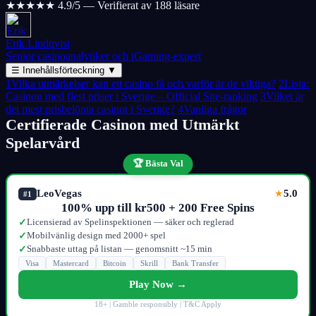
★★★★★
4.9/5 — Verifierat av 188 läsare
Erik Lindqvist
Senior casinoanalytiker och iGaming-expert
☰
Innehållsförteckning
▼
1
Vilka utmärkelser kan ett casino få och varför är de viktiga?
2
Lista:
Casinon med flest priser i Sverige – Official Site-ranking
3
Vilket är
det mest prisbelönta casinot i Sverige?
4
Vanliga frågor
Certifierade Casinon med Utmärkt
Spelarvård
🏆 Bästa Val
LeoVegas
5.0
★
#1
100% upp till kr500 + 200 Free Spins
Licensierad av Spelinspektionen — säker och reglerad
✓
Mobilvänlig design med 2000+ spel
✓
Snabbaste uttag på listan — genomsnitt ~15 min
✓
Visa
Mastercard
Bitcoin
Skrill
Bank Transfer
Play Now →
18+ | Gamble responsibly | T&C Apply