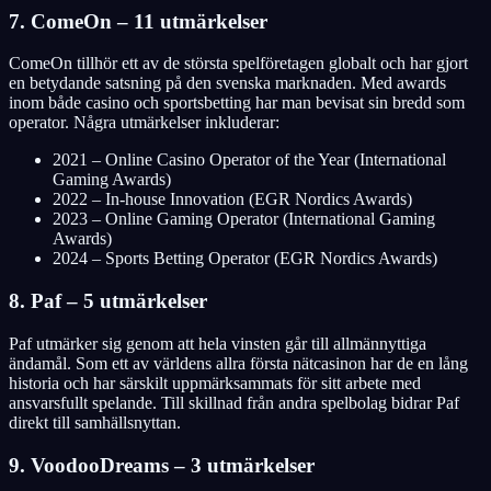
7. ComeOn – 11 utmärkelser
ComeOn tillhör ett av de största spelföretagen globalt och har gjort
en betydande satsning på den svenska marknaden. Med awards
inom både casino och sportsbetting har man bevisat sin bredd som
operator. Några utmärkelser inkluderar:
2021 – Online Casino Operator of the Year (International
Gaming Awards)
2022 – In-house Innovation (EGR Nordics Awards)
2023 – Online Gaming Operator (International Gaming
Awards)
2024 – Sports Betting Operator (EGR Nordics Awards)
8. Paf – 5 utmärkelser
Paf utmärker sig genom att hela vinsten går till allmännyttiga
ändamål. Som ett av världens allra första nätcasinon har de en lång
historia och har särskilt uppmärksammats för sitt arbete med
ansvarsfullt spelande. Till skillnad från andra spelbolag bidrar Paf
direkt till samhällsnyttan.
9. VoodooDreams – 3 utmärkelser