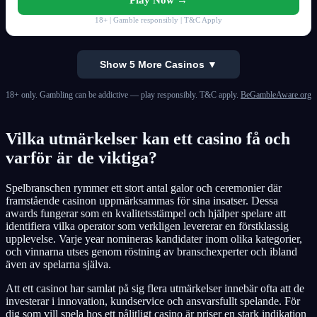
18+ | Gamble responsibly | T&C Apply
Show 5 More Casinos ▼
18+ only. Gambling can be addictive — play responsibly. T&C apply.
BeGambleAware.org
Vilka utmärkelser kan ett casino få och
varför är de viktiga?
Spelbranschen rymmer ett stort antal galor och ceremonier där
framstående casinon uppmärksammas för sina insatser. Dessa
awards fungerar som en kvalitetsstämpel och hjälper spelare att
identifiera vilka operator som verkligen levererar en förstklassig
upplevelse. Varje year nomineras kandidater inom olika kategorier,
och vinnarna utses genom röstning av branschexperter och ibland
även av spelarna själva.
Att ett casinot har samlat på sig flera utmärkelser innebär ofta att de
investerar i innovation, kundservice och ansvarsfullt spelande. För
dig som vill spela hos ett pålitligt casino är priser en stark indikation