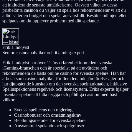
att inkludera de senaste utmärkelserna. Oavsett vilket av dessa
prisbelönta casinon du väljer att spela hos rekommenderar vi att du
alltid sätter en budget och spelar ansvarsfullt. Besök stodlinjen eller
spelpaus om du upplever problem med ditt spelande.
Erik Lindqvist
Senior casinoanalytiker och iGaming-expert
Erik Lindqvist har över 12 års erfarenhet inom den svenska
iGaming-branschen och är specialist på att utvärdera och
rekommendera de bästa online casino för svenska spelare. Han har
arbetat som casinoanalytiker för flera ledande jämförelsesajter och
har djupgående kunskap om den svenska spelmarknaden, inklusive
Spelinspektionens regelverk och licenssystem. Eriks expertis hjälper
tusentals spelare att hitta trygga och pålitliga casinon med bäst
villkor.
Svensk spellicens och reglering
Casinobonusar och omsättningskrav
Betalningsmetoder för svenska spelare
Ansvarsfullt spelande och spelgränser