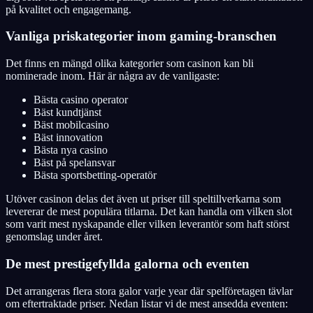
på kvalitet och engagemang.
Vanliga priskategorier inom gaming-branschen
Det finns en mängd olika kategorier som casinon kan bli
nominerade inom. Här är några av de vanligaste:
Bästa casino operator
Bäst kundtjänst
Bäst mobilcasino
Bäst innovation
Bästa nya casino
Bäst på spelansvar
Bästa sportsbetting-operatör
Utöver casinon delas det även ut priser till speltillverkarna som
levererar de mest populära titlarna. Det kan handla om vilken slot
som varit mest nyskapande eller vilken leverantör som haft störst
genomslag under året.
De mest prestigefyllda galorna och eventen
Det arrangeras flera stora galor varje year där spelföretagen tävlar
om eftertraktade priser. Nedan listar vi de mest ansedda eventen: