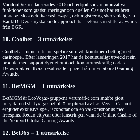
VoodooDreams lanserades 2016 och erbjöd spelare innovativa
funktioner som gratisturneringar och dueller. Casinot har ett brett
utbud av slots och live casino-spel, och registrering sker smidigt via
BankID. Deras nyskapande approach har belönats med flera awards
från EGR.
10. Coolbet – 3 utmärkelser
Coolbet är populärt bland spelare som vill kombinera betting med
casinospel. Efter lanseringen 2017 har de kontinuerligt utvecklat sin
produkt med support dygnet runt och konkurrenskraftiga odds.
Deras snabba tillväxt resulterade i priser från International Gaming
Awards.
11. BetMGM – 1 utmärkelse
BetMGM är LeoVegas-gruppens varumärke som snabbt gjort
intryck med sin lyxiga spelmiljö inspirerad av Las Vegas. Casinot
erbjuder exklusiva spel, jackpottar och en välkomstbonus med
freespins. Redan ett year efter lanseringen vann de Online Casino of
the Year vid Global Gaming Awards.
12. Bet365 – 1 utmärkelse