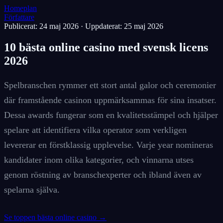
Homeplan
Författare
Publicerat: 24 maj 2026
·
Uppdaterat: 25 maj 2026
10 bästa online casino med svensk licens
2026
Spelbranschen rymmer ett stort antal galor och ceremonier
där framstående casinon uppmärksammas för sina insatser.
Dessa awards fungerar som en kvalitetsstämpel och hjälper
spelare att identifiera vilka operator som verkligen
levererar en förstklassig upplevelse. Varje year nomineras
kandidater inom olika kategorier, och vinnarna utses
genom röstning av branschexperter och ibland även av
spelarna själva.
Se toppen bästa online casino →