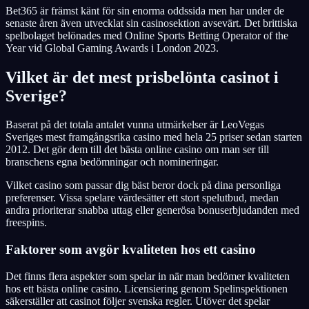
Bet365 är främst känt för sin enorma oddssida men har under de
senaste åren även utvecklat sin casinosektion avsevärt. Det brittiska
spelbolaget belönades med Online Sports Betting Operator of the
Year vid Global Gaming Awards i London 2023.
Vilket är det mest prisbelönta casinot i
Sverige?
Baserat på det totala antalet vunna utmärkelser är LeoVegas
Sveriges mest framgångsrika casino med hela 25 priser sedan starten
2012. Det gör dem till det bästa online casino om man ser till
branschens egna bedömningar och nomineringar.
Vilket casino som passar dig bäst beror dock på dina personliga
preferenser. Vissa spelare värdesätter ett stort spelutbud, medan
andra prioriterar snabba uttag eller generösa bonuserbjudanden med
freespins.
Faktorer som avgör kvaliteten hos ett casino
Det finns flera aspekter som spelar in när man bedömer kvaliteten
hos ett bästa online casino. Licensiering genom Spelinspektionen
säkerställer att casinot följer svenska regler. Utöver det spelar