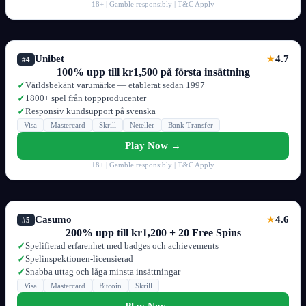
18+ | Gamble responsibly | T&C Apply
Unibet
4.7
★
#4
100% upp till kr1,500 på första insättning
Världsbekänt varumärke — etablerat sedan 1997
✓
1800+ spel från toppproducenter
✓
Responsiv kundsupport på svenska
✓
Visa
Mastercard
Skrill
Neteller
Bank Transfer
Play Now →
18+ | Gamble responsibly | T&C Apply
Casumo
4.6
★
#5
200% upp till kr1,200 + 20 Free Spins
Spelifierad erfarenhet med badges och achievements
✓
Spelinspektionen-licensierad
✓
Snabba uttag och låga minsta insättningar
✓
Visa
Mastercard
Bitcoin
Skrill
Play Now →