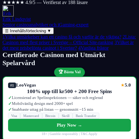
★★★★★
4.9/5 — Verifierat av 188 läsare
Erik Lindqvist
Senior casinoanalytiker och iGaming-expert
☰
Innehållsförteckning
▼
1
Vilka utmärkelser kan ett casino få och varför är de viktiga?
2
Lista:
Casinon med flest priser i Sverige – Official Site-ranking
3
Vilket är
det mest prisbelönta casinot i Sverige?
4
Vanliga frågor
Certifierade Casinon med Utmärkt
Spelarvård
🏆 Bästa Val
LeoVegas
5.0
★
#1
100% upp till kr500 + 200 Free Spins
Licensierad av Spelinspektionen — säker och reglerad
✓
Mobilvänlig design med 2000+ spel
✓
Snabbaste uttag på listan — genomsnitt ~15 min
✓
Visa
Mastercard
Bitcoin
Skrill
Bank Transfer
Play Now →
18+ | Gamble responsibly | T&C Apply