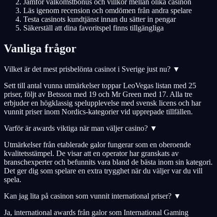
Jämför välkomstbonus och villkor mellan olika casinon
Läs igenom recension och omdömen från andra spelare
Testa casinots kundtjänst innan du sätter in pengar
Säkerställ att dina favoritspel finns tillgängliga
Vanliga frågor
Vilket är det mest prisbelönta casinot i Sverige just nu?
▼
Sett till antal vunna utmärkelser toppar LeoVegas listan med 25
priser, följt av Betsson med 19 och Mr Green med 17. Alla tre
erbjuder en högklassig spelupplevelse med svensk licens och har
vunnit priser inom Nordics-kategorier vid upprepade tillfällen.
Varför är awards viktiga när man väljer casino?
▼
Utmärkelser från etablerade galor fungerar som en oberoende
kvalitetsstämpel. De visar att en operator har granskats av
branschexperter och befunnits vara bland de bästa inom sin kategori.
Det ger dig som spelare en extra trygghet när du väljer var du vill
spela.
Kan jag lita på casinon som vunnit international priser?
▼
Ja, international awards från galor som International Gaming