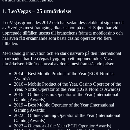
1. LeoVegas – 25 utmärkelser
LeoVegas grundades 2012 och har sedan dess etablerat sig som ett
av Sveriges mest framgångsrika casinon på nätet. Sajten har vid
upprepade tillfällen utsetts till branschens främsta mobilcasino och
har även fått erkännande som bästa casino operator vid flera
tillfällen.
Med ständig innovation och en stark närvaro på den international
marknaden har LeoVegas byggt upp ett imponerande CV av
utmärkelser. Här är ett urval av deras mest framstående priser:
2014 – Best Mobile Product of the Year (EGR Nordics
Awards)
2016 – Mobile Product of the Year, Casino Operator of the
Year, Nordic Operator of the Year (EGR Nordics Awards)
2016 – Online Casino Operator of the Year (International
Gaming Awards)
2019 – Best Mobile Operator of the Year (International
Gaming Awards)
2022 – Online Gaming Operator of the Year (International
Gaming Awards)
2023 – Operator of the Year (EGR Operator Awards)