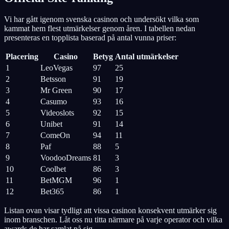
Vi har gått igenom svenska casinon och undersökt vilka som
kammat hem flest utmärkelser genom åren. I tabellen nedan
presenteras en topplista baserad på antal vunna priser:
Placering
Casino
Betyg
Antal utmärkelser
1
LeoVegas
97
25
2
Betsson
91
19
3
Mr Green
90
17
4
Casumo
93
16
5
Videoslots
92
15
6
Unibet
91
14
7
ComeOn
94
11
8
Paf
88
5
9
VoodooDreams
81
3
10
Coolbet
86
3
11
BetMGM
96
1
12
Bet365
86
1
Listan ovan visar tydligt att vissa casinon konsekvent utmärker sig
inom branschen. Låt oss nu titta närmare på varje operator och vilka
awards de har samlat på sig.