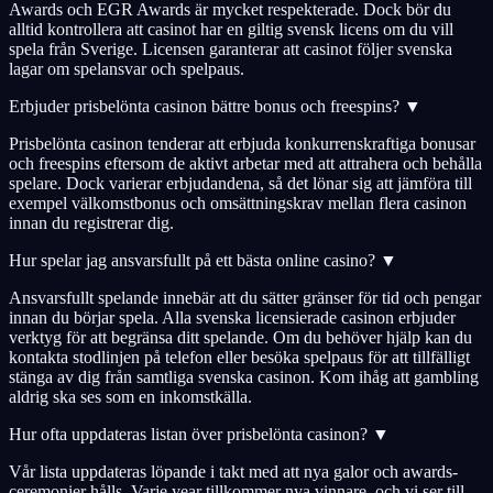
Awards och EGR Awards är mycket respekterade. Dock bör du
alltid kontrollera att casinot har en giltig svensk licens om du vill
spela från Sverige. Licensen garanterar att casinot följer svenska
lagar om spelansvar och spelpaus.
Erbjuder prisbelönta casinon bättre bonus och freespins?
▼
Prisbelönta casinon tenderar att erbjuda konkurrenskraftiga bonusar
och freespins eftersom de aktivt arbetar med att attrahera och behålla
spelare. Dock varierar erbjudandena, så det lönar sig att jämföra till
exempel välkomstbonus och omsättningskrav mellan flera casinon
innan du registrerar dig.
Hur spelar jag ansvarsfullt på ett bästa online casino?
▼
Ansvarsfullt spelande innebär att du sätter gränser för tid och pengar
innan du börjar spela. Alla svenska licensierade casinon erbjuder
verktyg för att begränsa ditt spelande. Om du behöver hjälp kan du
kontakta stodlinjen på telefon eller besöka spelpaus för att tillfälligt
stänga av dig från samtliga svenska casinon. Kom ihåg att gambling
aldrig ska ses som en inkomstkälla.
Hur ofta uppdateras listan över prisbelönta casinon?
▼
Vår lista uppdateras löpande i takt med att nya galor och awards-
ceremonier hålls. Varje year tillkommer nya vinnare, och vi ser till