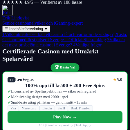
★★★★★
4.9/5 — Verifierat av 188 läsare
Erik Lindqvist
Senior casinoanalytiker och iGaming-expert
☰
Innehållsförteckning
▼
1
Vilka utmärkelser kan ett casino få och varför är de viktiga?
2
Lista:
Casinon med flest priser i Sverige – Official Site-ranking
3
Vilket är
det mest prisbelönta casinot i Sverige?
4
Vanliga frågor
Certifierade Casinon med Utmärkt
Spelarvård
🏆 Bästa Val
LeoVegas
5.0
★
#1
100% upp till kr500 + 200 Free Spins
Licensierad av Spelinspektionen — säker och reglerad
✓
Mobilvänlig design med 2000+ spel
✓
Snabbaste uttag på listan — genomsnitt ~15 min
✓
Visa
Mastercard
Bitcoin
Skrill
Bank Transfer
Play Now →
18+ | Gamble responsibly | T&C Apply