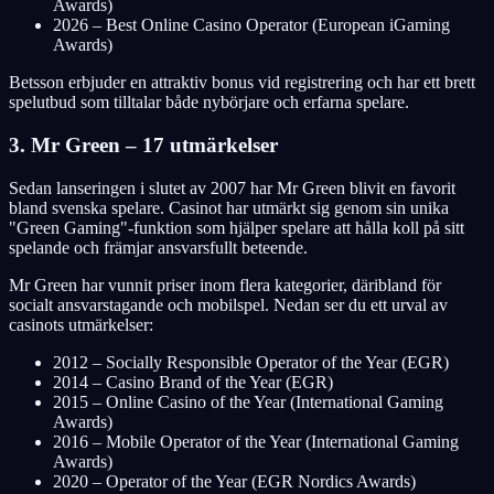
Awards)
2026 – Best Online Casino Operator (European iGaming
Awards)
Betsson erbjuder en attraktiv bonus vid registrering och har ett brett
spelutbud som tilltalar både nybörjare och erfarna spelare.
3. Mr Green – 17 utmärkelser
Sedan lanseringen i slutet av 2007 har Mr Green blivit en favorit
bland svenska spelare. Casinot har utmärkt sig genom sin unika
"Green Gaming"-funktion som hjälper spelare att hålla koll på sitt
spelande och främjar ansvarsfullt beteende.
Mr Green har vunnit priser inom flera kategorier, däribland för
socialt ansvarstagande och mobilspel. Nedan ser du ett urval av
casinots utmärkelser:
2012 – Socially Responsible Operator of the Year (EGR)
2014 – Casino Brand of the Year (EGR)
2015 – Online Casino of the Year (International Gaming
Awards)
2016 – Mobile Operator of the Year (International Gaming
Awards)
2020 – Operator of the Year (EGR Nordics Awards)