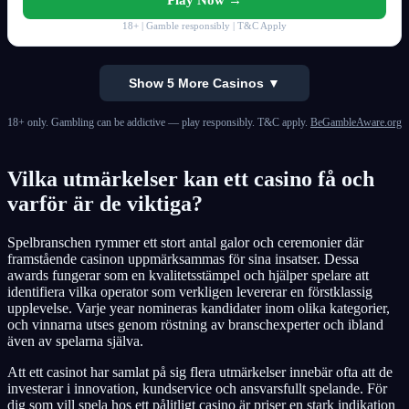
18+ | Gamble responsibly | T&C Apply
Show 5 More Casinos ▼
18+ only. Gambling can be addictive — play responsibly. T&C apply.
BeGambleAware.org
Vilka utmärkelser kan ett casino få och
varför är de viktiga?
Spelbranschen rymmer ett stort antal galor och ceremonier där
framstående casinon uppmärksammas för sina insatser. Dessa
awards fungerar som en kvalitetsstämpel och hjälper spelare att
identifiera vilka operator som verkligen levererar en förstklassig
upplevelse. Varje year nomineras kandidater inom olika kategorier,
och vinnarna utses genom röstning av branschexperter och ibland
även av spelarna själva.
Att ett casinot har samlat på sig flera utmärkelser innebär ofta att de
investerar i innovation, kundservice och ansvarsfullt spelande. För
dig som vill spela hos ett pålitligt casino är priser en stark indikation