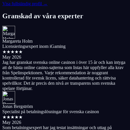
Visa fullständig profil →
Granskad av våra experter
Margareta Holm
Licensieringsexpert inom iGaming
★★★★★
May 2026
Jag har granskat svenska online casinon i över 15 år och kan intyga
att de bästa online casino-sajterna som listas här uppfyller alla krav
från Spelinspektionen. Varje rekommendation är noggrant
kontrollerad för svensk licens, säker datahantering och rättvisa
spelvillkor. Det är precis den nivå av transparens som svenska
spelare förtjänar.
Jonas Bergström
Specialist på betalningslösningar för svenska casinon
★★★★★
May 2026
Som betalningsexpert har jag testat insättningar och uttag på