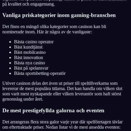
på kvalitet och engagemang.
Vanliga priskategorier inom gaming-branschen
Det finns en mängd olika kategorier som casinon kan bli
nominerade inom. Här är några av de vanligaste:
Bästa casino operator
Bäst kundtjänst
Bäst mobilcasino
Bäst innovation
Bästa nya casino
Bäst på spelansvar
Bästa sportsbetting-operatör
Utöver casinon delas det även ut priser till speltillverkarna som
levererar de mest populära titlarna. Det kan handla om vilken slot
som varit mest nyskapande eller vilken leverantör som haft störst
genomslag under året.
De mest prestigefyllda galorna och eventen
Det arrangeras flera stora galor varje year där spelföretagen tävlar
om eftertraktade priser. Nedan listar vi de mest ansedda eventen: