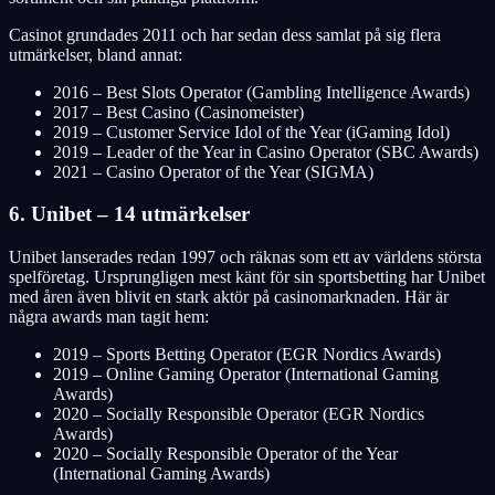
Casinot grundades 2011 och har sedan dess samlat på sig flera
utmärkelser, bland annat:
2016 – Best Slots Operator (Gambling Intelligence Awards)
2017 – Best Casino (Casinomeister)
2019 – Customer Service Idol of the Year (iGaming Idol)
2019 – Leader of the Year in Casino Operator (SBC Awards)
2021 – Casino Operator of the Year (SIGMA)
6. Unibet – 14 utmärkelser
Unibet lanserades redan 1997 och räknas som ett av världens största
spelföretag. Ursprungligen mest känt för sin sportsbetting har Unibet
med åren även blivit en stark aktör på casinomarknaden. Här är
några awards man tagit hem:
2019 – Sports Betting Operator (EGR Nordics Awards)
2019 – Online Gaming Operator (International Gaming
Awards)
2020 – Socially Responsible Operator (EGR Nordics
Awards)
2020 – Socially Responsible Operator of the Year
(International Gaming Awards)