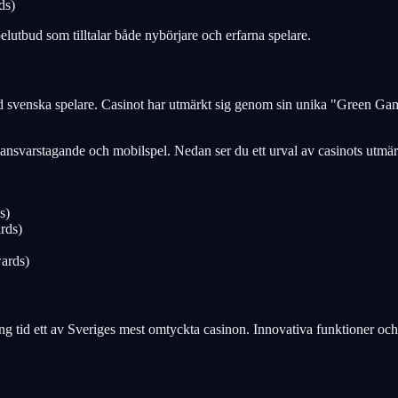
ds)
pelutbud som tilltalar både nybörjare och erfarna spelare.
nd svenska spelare. Casinot har utmärkt sig genom sin unika "Green Gami
t ansvarstagande och mobilspel. Nedan ser du ett urval av casinots utmär
s)
rds)
ards)
 tid ett av Sveriges mest omtyckta casinon. Innovativa funktioner och 