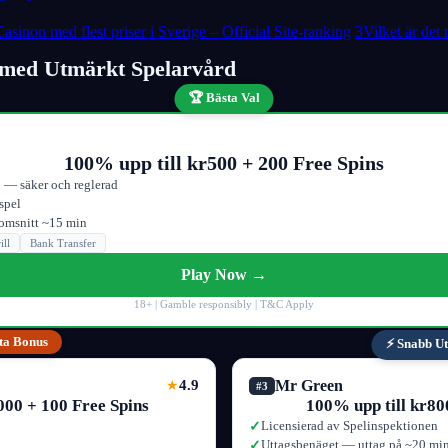
Casinon med flest priser i Sverige – Official Site-ranking
3
Vilket är det
 med Utmärkt Spelarvård
🏆 Bästa Val
100% upp till kr500 + 200 Free Spins
 — säker och reglerad
spel
nomsnitt ~15 min
ill
Bank Transfer
Play Now →
18+ | Gamble responsibly | T&C Apply
ta Bonus
⚡ Snabb Ut
Mr Green
4.9
★
#3
000 + 100 Free Spins
100% upp till kr80
Licensierad av Spelinspektionen
✓
Uttagsbenäget — uttag på ~20 min
✓