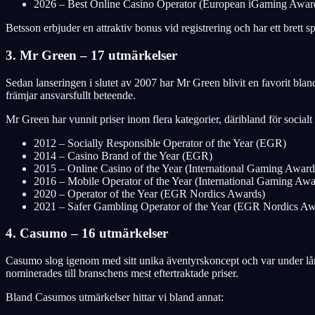
2026 – Best Online Casino Operator (European iGaming Awar
Betsson erbjuder en attraktiv bonus vid registrering och har ett brett s
3. Mr Green – 17 utmärkelser
Sedan lanseringen i slutet av 2007 har Mr Green blivit en favorit bla
främjar ansvarsfullt beteende.
Mr Green har vunnit priser inom flera kategorier, däribland för social
2012 – Socially Responsible Operator of the Year (EGR)
2014 – Casino Brand of the Year (EGR)
2015 – Online Casino of the Year (International Gaming Award
2016 – Mobile Operator of the Year (International Gaming Awa
2020 – Operator of the Year (EGR Nordics Awards)
2021 – Safer Gambling Operator of the Year (EGR Nordics Aw
4. Casumo – 16 utmärkelser
Casumo slog igenom med sitt unika äventyrskoncept och var under lång
nominerades till branschens mest eftertraktade priser.
Bland Casumos utmärkelser hittar vi bland annat: