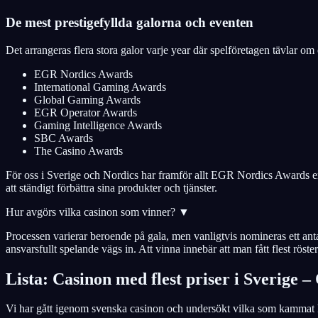
De mest prestigefyllda galorna och eventen
Det arrangeras flera stora galor varje year där spelföretagen tävlar om
EGR Nordics Awards
International Gaming Awards
Global Gaming Awards
EGR Operator Awards
Gaming Intelligence Awards
SBC Awards
The Casino Awards
För oss i Sverige och Nordics har framför allt EGR Nordics Awards en
att ständigt förbättra sina produkter och tjänster.
Hur avgörs vilka casinon som vinner?
▼
Processen varierar beroende på gala, men vanligtvis nomineras ett ant
ansvarsfullt spelande vägs in. Att vinna innebär att man fått flest röst
Lista: Casinon med flest priser i Sverige – 
Vi har gått igenom svenska casinon och undersökt vilka som kammat he