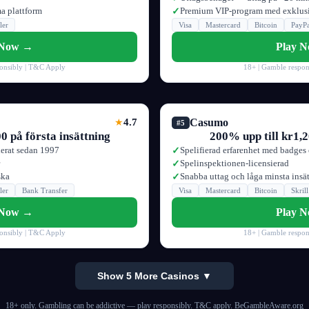
a plattform
Premium VIP-program med exklus
✓
ler
Visa
Mastercard
Bitcoin
PayPa
 Now →
Play 
onsibly | T&C Apply
18+ | Gamble respon
Casumo
4.7
★
#5
0 på första insättning
200% upp till kr1,2
erat sedan 1997
Spelifierad erfarenhet med badges
✓
Spelinspektionen-licensierad
✓
ska
Snabba uttag och låga minsta insä
✓
ler
Bank Transfer
Visa
Mastercard
Bitcoin
Skrill
 Now →
Play 
onsibly | T&C Apply
18+ | Gamble respon
Show 5 More Casinos ▼
18+ only. Gambling can be addictive — play responsibly. T&C apply.
BeGambleAware.org