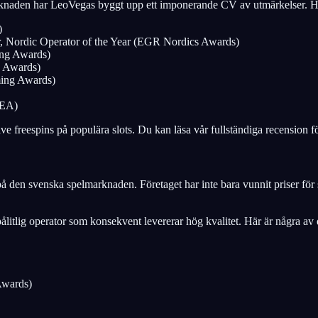
knaden har LeoVegas byggt upp ett imponerande CV av utmärkelser. Här 
)
ar, Nordic Operator of the Year (EGR Nordics Awards)
ing Awards)
g Awards)
ming Awards)
MEA)
e freespins på populära slots. Du kan läsa vår fullständiga recension f
på den svenska spelmarknaden. Företaget har inte bara vunnit priser för s
ålitlig operator som konsekvent levererar hög kvalitet. Här är några a
Awards)