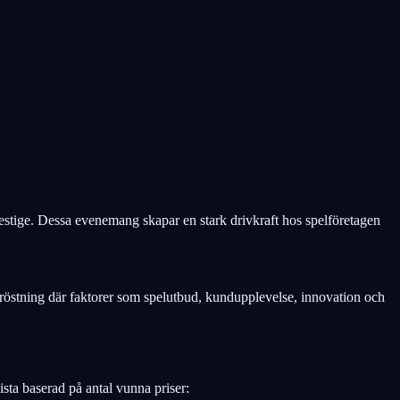
estige. Dessa evenemang skapar en stark drivkraft hos spelföretagen
mröstning där faktorer som spelutbud, kundupplevelse, innovation och
sta baserad på antal vunna priser: