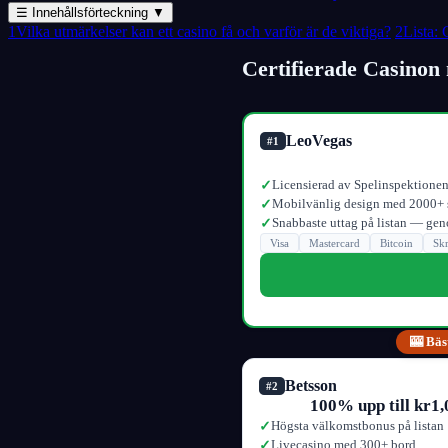
☰
Innehållsförteckning
▼
1
Vilka utmärkelser kan ett casino få och varför är de viktiga?
2
Lista: 
Certifierade Casinon
LeoVegas
#1
Licensierad av Spelinspektionen
✓
Mobilvänlig design med 2000+ 
✓
Snabbaste uttag på listan — ge
✓
Visa
Mastercard
Bitcoin
Skr
🎰 Bäs
Betsson
#2
100% upp till kr1,
Högsta välkomstbonus på listan
✓
Livecasino med 300+ bord
✓