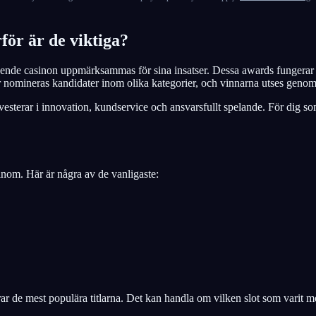
för är de viktiga?
ende casinon uppmärksammas för sina insatser. Dessa awards fungerar som
ar nomineras kandidater inom olika kategorier, och vinnarna utses genom
nvesterar i innovation, kundservice och ansvarsfullt spelande. För dig som 
nom. Här är några av de vanligaste:
rerar de mest populära titlarna. Det kan handla om vilken slot som varit 