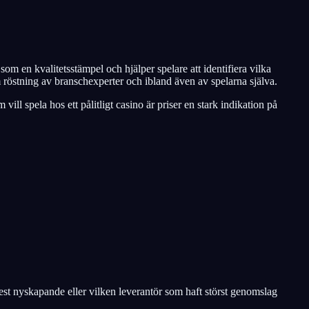
 en kvalitetsstämpel och hjälper spelare att identifiera vilka
 röstning av branschexperter och ibland även av spelarna själva.
vill spela hos ett pålitligt casino är priser en stark indikation på
mest nyskapande eller vilken leverantör som haft störst genomslag