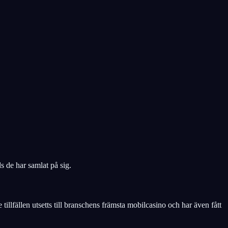
s de har samlat på sig.
llfällen utsetts till branschens främsta mobilcasino och har även fått