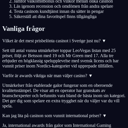
Jämför välkomstbonus och villkor mellan olika casinon
Läs igenom recension och omdömen från andra spelare
Testa casinots kundtjänst innan du sätter in pengar
Säkerställ att dina favoritspel finns tillgängliga
Vanliga frågor
Vilket är det mest prisbelönta casinot i Sverige just nu?
▼
Sett till antal vunna utmärkelser toppar LeoVegas listan med 25
priser, följt av Betsson med 19 och Mr Green med 17. Alla tre
erbjuder en högklassig spelupplevelse med svensk licens och har
vunnit priser inom Nordics-kategorier vid upprepade tillfällen.
Varför är awards viktiga när man väljer casino?
▼
Utmärkelser från etablerade galor fungerar som en oberoende
kvalitetsstämpel. De visar att en operator har granskats av
branschexperter och befunnits vara bland de bästa inom sin kategori.
Det ger dig som spelare en extra trygghet när du väljer var du vill
spela.
Kan jag lita på casinon som vunnit international priser?
▼
Ja, international awards från galor som International Gaming