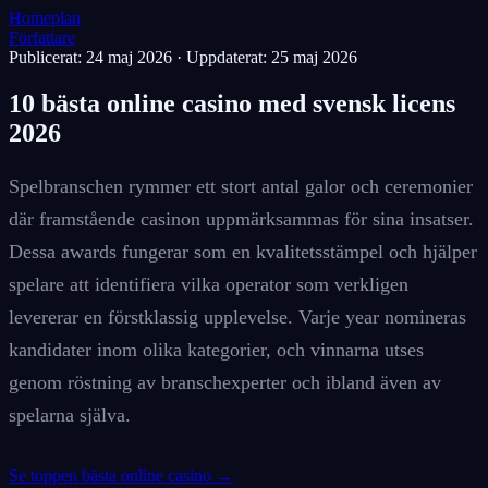
Homeplan
Författare
Publicerat: 24 maj 2026
·
Uppdaterat: 25 maj 2026
10 bästa online casino med svensk licens
2026
Spelbranschen rymmer ett stort antal galor och ceremonier
där framstående casinon uppmärksammas för sina insatser.
Dessa awards fungerar som en kvalitetsstämpel och hjälper
spelare att identifiera vilka operator som verkligen
levererar en förstklassig upplevelse. Varje year nomineras
kandidater inom olika kategorier, och vinnarna utses
genom röstning av branschexperter och ibland även av
spelarna själva.
Se toppen bästa online casino →