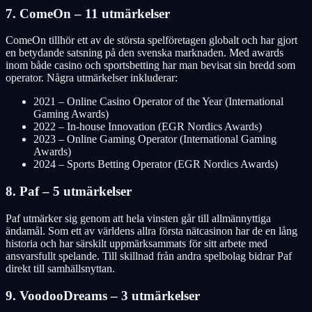
7. ComeOn – 11 utmärkelser
ComeOn tillhör ett av de största spelföretagen globalt och har gjort
en betydande satsning på den svenska marknaden. Med awards
inom både casino och sportsbetting har man bevisat sin bredd som
operator. Några utmärkelser inkluderar:
2021 – Online Casino Operator of the Year (International
Gaming Awards)
2022 – In-house Innovation (EGR Nordics Awards)
2023 – Online Gaming Operator (International Gaming
Awards)
2024 – Sports Betting Operator (EGR Nordics Awards)
8. Paf – 5 utmärkelser
Paf utmärker sig genom att hela vinsten går till allmännyttiga
ändamål. Som ett av världens allra första nätcasinon har de en lång
historia och har särskilt uppmärksammats för sitt arbete med
ansvarsfullt spelande. Till skillnad från andra spelbolag bidrar Paf
direkt till samhällsnyttan.
9. VoodooDreams – 3 utmärkelser