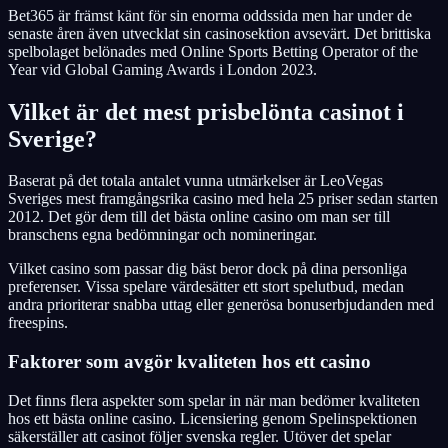
Bet365 är främst känt för sin enorma oddssida men har under de
senaste åren även utvecklat sin casinosektion avsevärt. Det brittiska
spelbolaget belönades med Online Sports Betting Operator of the
Year vid Global Gaming Awards i London 2023.
Vilket är det mest prisbelönta casinot i
Sverige?
Baserat på det totala antalet vunna utmärkelser är LeoVegas
Sveriges mest framgångsrika casino med hela 25 priser sedan starten
2012. Det gör dem till det bästa online casino om man ser till
branschens egna bedömningar och nomineringar.
Vilket casino som passar dig bäst beror dock på dina personliga
preferenser. Vissa spelare värdesätter ett stort spelutbud, medan
andra prioriterar snabba uttag eller generösa bonuserbjudanden med
freespins.
Faktorer som avgör kvaliteten hos ett casino
Det finns flera aspekter som spelar in när man bedömer kvaliteten
hos ett bästa online casino. Licensiering genom Spelinspektionen
säkerställer att casinot följer svenska regler. Utöver det spelar