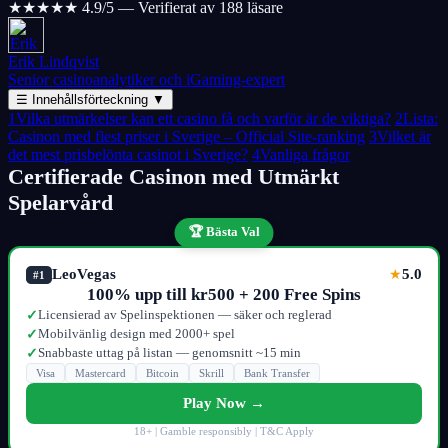
★★★★★
4.9/5 — Verifierat av 188 läsare
Erik Lindqvist
Senior casinoanalytiker och iGaming-expert
☰
Innehållsförteckning
▼
1
Vilka utmärkelser kan ett casino få och varför är de viktiga?
2
Lista:
Casinon med flest priser i Sverige – Official Site-ranking
3
Vilket är
det mest prisbelönta casinot i Sverige?
4
Vanliga frågor
Certifierade Casinon med Utmärkt
Spelarvård
🏆 Bästa Val
LeoVegas
5.0
★
#1
100% upp till kr500 + 200 Free Spins
Licensierad av Spelinspektionen — säker och reglerad
✓
Mobilvänlig design med 2000+ spel
✓
Snabbaste uttag på listan — genomsnitt ~15 min
✓
Visa
Mastercard
Bitcoin
Skrill
Bank Transfer
Play Now →
18+ | Gamble responsibly | T&C Apply