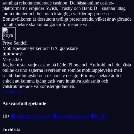
samtliga rekommenderade casinon. De bästa online casino-
plattformarna erbjuder Swish, Trustly och BankID – snabba uttag
inom minuter och helt utan krångliga verifieringsprocesser.
Bonusvillkoren är dessutom tydligt presenterade, vilket är avgörande
för att spelare ska kunna göra informerade val.
Priya Sandell
Mobilspelsanalytiker och UX-granskare
★★★★☆
May 2026
Jag har testat varje casino på både iPhone och Android, och de bästa
online casino-sajterna levererar en sömlös mobilupplevelse med
snabb laddningstid och responsiv design. För nya spelare är det
enkelt att komma igång tack vare intuitiva gränssnitt och
välstrukturerade välkomsterbjudanden.
Homeplan
Ansvarsfullt spelande
18+
🛡️
Gambling Therapy
🛡️
BeGambleAware
🛡️
NCPG
Juridiskt