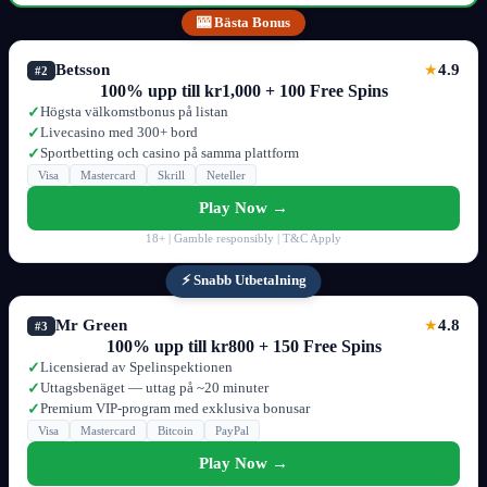
🎰 Bästa Bonus
Betsson
4.9
★
#2
100% upp till kr1,000 + 100 Free Spins
Högsta välkomstbonus på listan
✓
Livecasino med 300+ bord
✓
Sportbetting och casino på samma plattform
✓
Visa
Mastercard
Skrill
Neteller
Play Now →
18+ | Gamble responsibly | T&C Apply
⚡ Snabb Utbetalning
Mr Green
4.8
★
#3
100% upp till kr800 + 150 Free Spins
Licensierad av Spelinspektionen
✓
Uttagsbenäget — uttag på ~20 minuter
✓
Premium VIP-program med exklusiva bonusar
✓
Visa
Mastercard
Bitcoin
PayPal
Play Now →