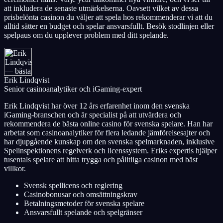
att inkludera de senaste utmärkelserna. Oavsett vilket av dessa
prisbelönta casinon du väljer att spela hos rekommenderar vi att du
alltid sätter en budget och spelar ansvarsfullt. Besök stodlinjen eller
spelpaus om du upplever problem med ditt spelande.
Erik Lindqvist
Senior casinoanalytiker och iGaming-expert
Erik Lindqvist har över 12 års erfarenhet inom den svenska
iGaming-branschen och är specialist på att utvärdera och
rekommendera de bästa online casino för svenska spelare. Han har
arbetat som casinoanalytiker för flera ledande jämförelsesajter och
har djupgående kunskap om den svenska spelmarknaden, inklusive
Spelinspektionens regelverk och licenssystem. Eriks expertis hjälper
tusentals spelare att hitta trygga och pålitliga casinon med bäst
villkor.
Svensk spellicens och reglering
Casinobonusar och omsättningskrav
Betalningsmetoder för svenska spelare
Ansvarsfullt spelande och spelgränser