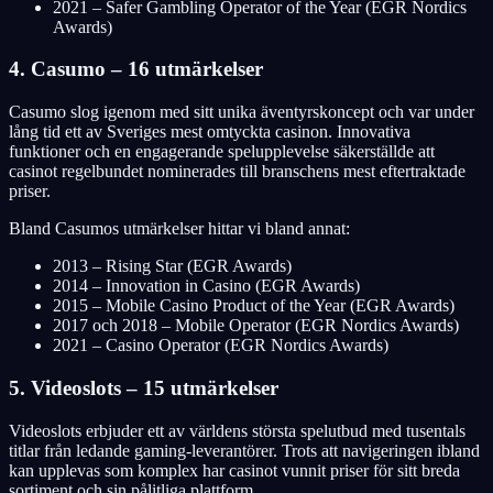
2021 – Safer Gambling Operator of the Year (EGR Nordics
Awards)
4. Casumo – 16 utmärkelser
Casumo slog igenom med sitt unika äventyrskoncept och var under
lång tid ett av Sveriges mest omtyckta casinon. Innovativa
funktioner och en engagerande spelupplevelse säkerställde att
casinot regelbundet nominerades till branschens mest eftertraktade
priser.
Bland Casumos utmärkelser hittar vi bland annat:
2013 – Rising Star (EGR Awards)
2014 – Innovation in Casino (EGR Awards)
2015 – Mobile Casino Product of the Year (EGR Awards)
2017 och 2018 – Mobile Operator (EGR Nordics Awards)
2021 – Casino Operator (EGR Nordics Awards)
5. Videoslots – 15 utmärkelser
Videoslots erbjuder ett av världens största spelutbud med tusentals
titlar från ledande gaming-leverantörer. Trots att navigeringen ibland
kan upplevas som komplex har casinot vunnit priser för sitt breda
sortiment och sin pålitliga plattform.