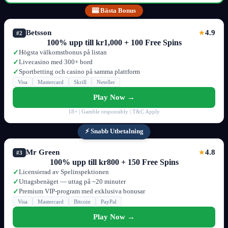
🎰 Bästa Bonus
Betsson
4.9
★
#2
100% upp till kr1,000 + 100 Free Spins
Högsta välkomstbonus på listan
✓
Livecasino med 300+ bord
✓
Sportbetting och casino på samma plattform
✓
Visa
Mastercard
Skrill
Neteller
Play Now →
18+ | Gamble responsibly | T&C Apply
⚡ Snabb Utbetalning
Mr Green
4.8
★
#3
100% upp till kr800 + 150 Free Spins
Licensierad av Spelinspektionen
✓
Uttagsbenäget — uttag på ~20 minuter
✓
Premium VIP-program med exklusiva bonusar
✓
Visa
Mastercard
Bitcoin
PayPal
Play Now →