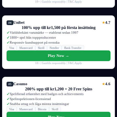
18+ | Gamble responsibly | T&C Apply
Unibet
4.7
★
#4
100% upp till kr1,500 på första insättning
Världsbekänt varumärke — etablerat sedan 1997
✓
1800+ spel från toppproducenter
✓
Responsiv kundsupport på svenska
✓
Visa
Mastercard
Skrill
Neteller
Bank Transfer
Play Now →
18+ | Gamble responsibly | T&C Apply
Casumo
4.6
★
#5
200% upp till kr1,200 + 20 Free Spins
Spelifierad erfarenhet med badges och achievements
✓
Spelinspektionen-licensierad
✓
Snabba uttag och låga minsta insättningar
✓
Visa
Mastercard
Bitcoin
Skrill
Play Now →