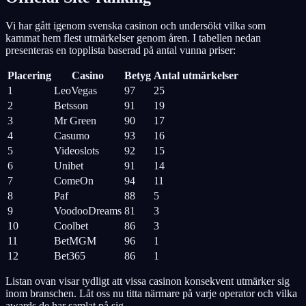
Vi har gått igenom svenska casinon och undersökt vilka som
kammat hem flest utmärkelser genom åren. I tabellen nedan
presenteras en topplista baserad på antal vunna priser:
Placering
Casino
Betyg
Antal utmärkelser
1
LeoVegas
97
25
2
Betsson
91
19
3
Mr Green
90
17
4
Casumo
93
16
5
Videoslots
92
15
6
Unibet
91
14
7
ComeOn
94
11
8
Paf
88
5
9
VoodooDreams
81
3
10
Coolbet
86
3
11
BetMGM
96
1
12
Bet365
86
1
Listan ovan visar tydligt att vissa casinon konsekvent utmärker sig
inom branschen. Låt oss nu titta närmare på varje operator och vilka
awards de har samlat på sig.