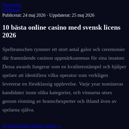
Homeplan
Författare
Publicerat: 24 maj 2026
·
Uppdaterat: 25 maj 2026
10 bästa online casino med svensk licens
2026
Spelbranschen rymmer ett stort antal galor och ceremonier
där framstående casinon uppmärksammas för sina insatser.
Dessa awards fungerar som en kvalitetsstämpel och hjälper
spelare att identifiera vilka operator som verkligen
levererar en förstklassig upplevelse. Varje year nomineras
kandidater inom olika kategorier, och vinnarna utses
genom röstning av branschexperter och ibland även av
spelarna själva.
Se toppen bästa online casino →