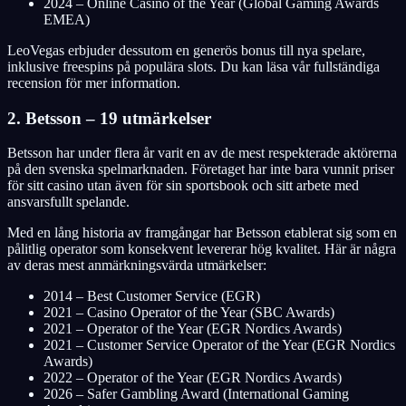
2024 – Online Casino of the Year (Global Gaming Awards
EMEA)
LeoVegas erbjuder dessutom en generös bonus till nya spelare,
inklusive freespins på populära slots. Du kan läsa vår fullständiga
recension för mer information.
2. Betsson – 19 utmärkelser
Betsson har under flera år varit en av de mest respekterade aktörerna
på den svenska spelmarknaden. Företaget har inte bara vunnit priser
för sitt casino utan även för sin sportsbook och sitt arbete med
ansvarsfullt spelande.
Med en lång historia av framgångar har Betsson etablerat sig som en
pålitlig operator som konsekvent levererar hög kvalitet. Här är några
av deras mest anmärkningsvärda utmärkelser:
2014 – Best Customer Service (EGR)
2021 – Casino Operator of the Year (SBC Awards)
2021 – Operator of the Year (EGR Nordics Awards)
2021 – Customer Service Operator of the Year (EGR Nordics
Awards)
2022 – Operator of the Year (EGR Nordics Awards)
2026 – Safer Gambling Award (International Gaming