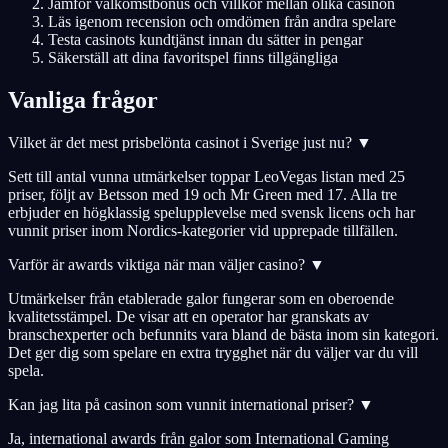
Jämför välkomstbonus och villkor mellan olika casinon
Läs igenom recension och omdömen från andra spelare
Testa casinots kundtjänst innan du sätter in pengar
Säkerställ att dina favoritspel finns tillgängliga
Vanliga frågor
Vilket är det mest prisbelönta casinot i Sverige just nu?
▼
Sett till antal vunna utmärkelser toppar LeoVegas listan med 25
priser, följt av Betsson med 19 och Mr Green med 17. Alla tre
erbjuder en högklassig spelupplevelse med svensk licens och har
vunnit priser inom Nordics-kategorier vid upprepade tillfällen.
Varför är awards viktiga när man väljer casino?
▼
Utmärkelser från etablerade galor fungerar som en oberoende
kvalitetsstämpel. De visar att en operator har granskats av
branschexperter och befunnits vara bland de bästa inom sin kategori.
Det ger dig som spelare en extra trygghet när du väljer var du vill
spela.
Kan jag lita på casinon som vunnit international priser?
▼
Ja, international awards från galor som International Gaming