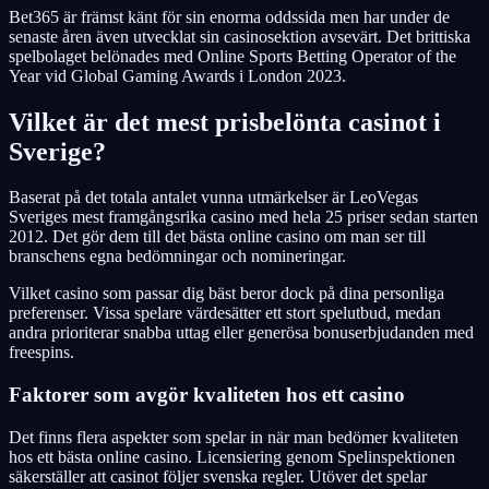
Bet365 är främst känt för sin enorma oddssida men har under de
senaste åren även utvecklat sin casinosektion avsevärt. Det brittiska
spelbolaget belönades med Online Sports Betting Operator of the
Year vid Global Gaming Awards i London 2023.
Vilket är det mest prisbelönta casinot i
Sverige?
Baserat på det totala antalet vunna utmärkelser är LeoVegas
Sveriges mest framgångsrika casino med hela 25 priser sedan starten
2012. Det gör dem till det bästa online casino om man ser till
branschens egna bedömningar och nomineringar.
Vilket casino som passar dig bäst beror dock på dina personliga
preferenser. Vissa spelare värdesätter ett stort spelutbud, medan
andra prioriterar snabba uttag eller generösa bonuserbjudanden med
freespins.
Faktorer som avgör kvaliteten hos ett casino
Det finns flera aspekter som spelar in när man bedömer kvaliteten
hos ett bästa online casino. Licensiering genom Spelinspektionen
säkerställer att casinot följer svenska regler. Utöver det spelar