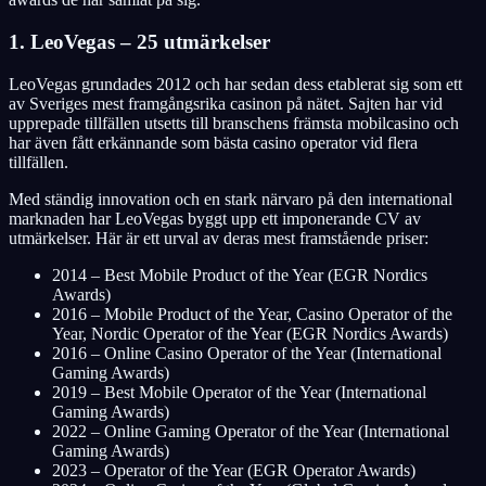
1. LeoVegas – 25 utmärkelser
LeoVegas grundades 2012 och har sedan dess etablerat sig som ett
av Sveriges mest framgångsrika casinon på nätet. Sajten har vid
upprepade tillfällen utsetts till branschens främsta mobilcasino och
har även fått erkännande som bästa casino operator vid flera
tillfällen.
Med ständig innovation och en stark närvaro på den international
marknaden har LeoVegas byggt upp ett imponerande CV av
utmärkelser. Här är ett urval av deras mest framstående priser:
2014 – Best Mobile Product of the Year (EGR Nordics
Awards)
2016 – Mobile Product of the Year, Casino Operator of the
Year, Nordic Operator of the Year (EGR Nordics Awards)
2016 – Online Casino Operator of the Year (International
Gaming Awards)
2019 – Best Mobile Operator of the Year (International
Gaming Awards)
2022 – Online Gaming Operator of the Year (International
Gaming Awards)
2023 – Operator of the Year (EGR Operator Awards)