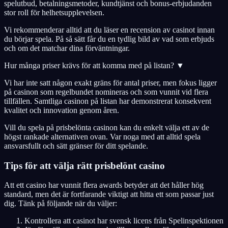
spelutbud, betalningsmetoder, kundtjänst och bonus-erbjudanden
stor roll för helhetsupplevelsen.
Vi rekommenderar alltid att du läser en recension av casinot innan
du börjar spela. På så sätt får du en tydlig bild av vad som erbjuds
och om det matchar dina förväntningar.
Hur många priser krävs för att komma med på listan?
▼
Vi har inte satt någon exakt gräns för antal priser, men fokus ligger
på casinon som regelbundet nomineras och som vunnit vid flera
tillfällen. Samtliga casinon på listan har demonstrerat konsekvent
kvalitet och innovation genom åren.
Vill du spela på prisbelönta casinon kan du enkelt välja ett av de
högst rankade alternativen ovan. Var noga med att alltid spela
ansvarsfullt och sätt gränser för ditt spelande.
Tips för att välja rätt prisbelönt casino
Att ett casino har vunnit flera awards betyder att det håller hög
standard, men det är fortfarande viktigt att hitta ett som passar just
dig. Tänk på följande när du väljer:
Kontrollera att casinot har svensk licens från Spelinspektionen