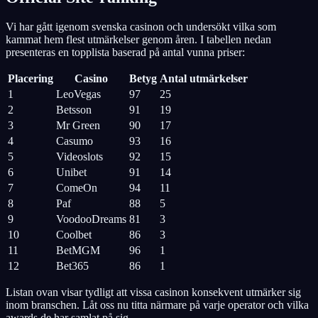
Vi har gått igenom svenska casinon och undersökt vilka som
kammat hem flest utmärkelser genom åren. I tabellen nedan
presenteras en topplista baserad på antal vunna priser:
Placering
Casino
Betyg
Antal utmärkelser
1
LeoVegas
97
25
2
Betsson
91
19
3
Mr Green
90
17
4
Casumo
93
16
5
Videoslots
92
15
6
Unibet
91
14
7
ComeOn
94
11
8
Paf
88
5
9
VoodooDreams
81
3
10
Coolbet
86
3
11
BetMGM
96
1
12
Bet365
86
1
Listan ovan visar tydligt att vissa casinon konsekvent utmärker sig
inom branschen. Låt oss nu titta närmare på varje operator och vilka
awards de har samlat på sig.