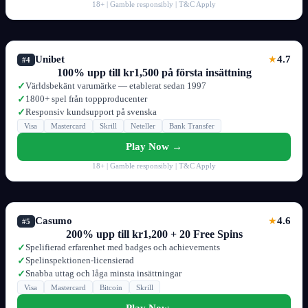
18+ | Gamble responsibly | T&C Apply
Unibet
4.7
★
#4
100% upp till kr1,500 på första insättning
Världsbekänt varumärke — etablerat sedan 1997
✓
1800+ spel från toppproducenter
✓
Responsiv kundsupport på svenska
✓
Visa
Mastercard
Skrill
Neteller
Bank Transfer
Play Now →
18+ | Gamble responsibly | T&C Apply
Casumo
4.6
★
#5
200% upp till kr1,200 + 20 Free Spins
Spelifierad erfarenhet med badges och achievements
✓
Spelinspektionen-licensierad
✓
Snabba uttag och låga minsta insättningar
✓
Visa
Mastercard
Bitcoin
Skrill
Play Now →