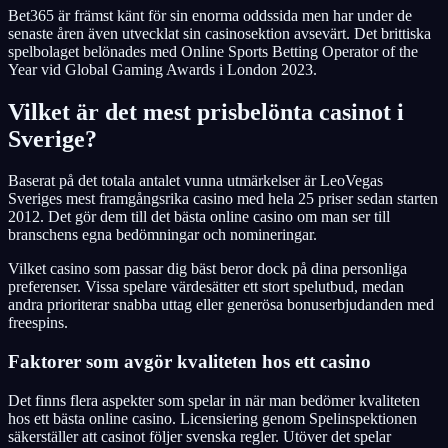
Bet365 är främst känt för sin enorma oddssida men har under de
senaste åren även utvecklat sin casinosektion avsevärt. Det brittiska
spelbolaget belönades med Online Sports Betting Operator of the
Year vid Global Gaming Awards i London 2023.
Vilket är det mest prisbelönta casinot i
Sverige?
Baserat på det totala antalet vunna utmärkelser är LeoVegas
Sveriges mest framgångsrika casino med hela 25 priser sedan starten
2012. Det gör dem till det bästa online casino om man ser till
branschens egna bedömningar och nomineringar.
Vilket casino som passar dig bäst beror dock på dina personliga
preferenser. Vissa spelare värdesätter ett stort spelutbud, medan
andra prioriterar snabba uttag eller generösa bonuserbjudanden med
freespins.
Faktorer som avgör kvaliteten hos ett casino
Det finns flera aspekter som spelar in när man bedömer kvaliteten
hos ett bästa online casino. Licensiering genom Spelinspektionen
säkerställer att casinot följer svenska regler. Utöver det spelar