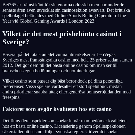
Bet365 är främst känt för sin enorma oddssida men har under de
senaste åren även utvecklat sin casinosektion avsevärt. Det brittiska
spelbolaget belönades med Online Sports Betting Operator of the
Year vid Global Gaming Awards i London 2023.
Vilket är det mest prisbelönta casinot i
Sverige?
Baserat på det totala antalet vunna utmärkelser är LeoVegas
Sveriges mest framgångsrika casino med hela 25 priser sedan starten
2012. Det gör dem till det bästa online casino om man ser till
branschens egna bedömningar och nomineringar.
Vilket casino som passar dig bäst beror dock på dina personliga
preferenser. Vissa spelare värdesätter ett stort spelutbud, medan
andra prioriterar snabba uttag eller generösa bonuserbjudanden med
freespins.
Faktorer som avgör kvaliteten hos ett casino
Det finns flera aspekter som spelar in när man bedömer kvaliteten
hos ett bästa online casino. Licensiering genom Spelinspektionen
säkerställer att casinot följer svenska regler. Utöver det spelar