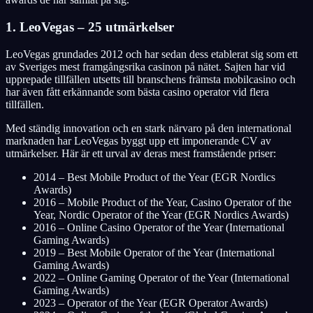
1. LeoVegas – 25 utmärkelser
LeoVegas grundades 2012 och har sedan dess etablerat sig som ett
av Sveriges mest framgångsrika casinon på nätet. Sajten har vid
upprepade tillfällen utsetts till branschens främsta mobilcasino och
har även fått erkännande som bästa casino operator vid flera
tillfällen.
Med ständig innovation och en stark närvaro på den international
marknaden har LeoVegas byggt upp ett imponerande CV av
utmärkelser. Här är ett urval av deras mest framstående priser:
2014 – Best Mobile Product of the Year (EGR Nordics
Awards)
2016 – Mobile Product of the Year, Casino Operator of the
Year, Nordic Operator of the Year (EGR Nordics Awards)
2016 – Online Casino Operator of the Year (International
Gaming Awards)
2019 – Best Mobile Operator of the Year (International
Gaming Awards)
2022 – Online Gaming Operator of the Year (International
Gaming Awards)
2023 – Operator of the Year (EGR Operator Awards)