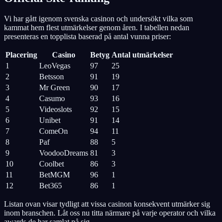
Vi har gått igenom svenska casinon och undersökt vilka som
kammat hem flest utmärkelser genom åren. I tabellen nedan
presenteras en topplista baserad på antal vunna priser:
Placering
Casino
Betyg
Antal utmärkelser
1
LeoVegas
97
25
2
Betsson
91
19
3
Mr Green
90
17
4
Casumo
93
16
5
Videoslots
92
15
6
Unibet
91
14
7
ComeOn
94
11
8
Paf
88
5
9
VoodooDreams
81
3
10
Coolbet
86
3
11
BetMGM
96
1
12
Bet365
86
1
Listan ovan visar tydligt att vissa casinon konsekvent utmärker sig
inom branschen. Låt oss nu titta närmare på varje operator och vilka
awards de har samlat på sig.