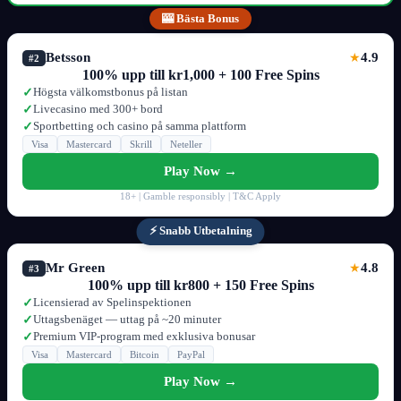
🎰 Bästa Bonus
Betsson
4.9
★
#2
100% upp till kr1,000 + 100 Free Spins
Högsta välkomstbonus på listan
✓
Livecasino med 300+ bord
✓
Sportbetting och casino på samma plattform
✓
Visa
Mastercard
Skrill
Neteller
Play Now →
18+ | Gamble responsibly | T&C Apply
⚡ Snabb Utbetalning
Mr Green
4.8
★
#3
100% upp till kr800 + 150 Free Spins
Licensierad av Spelinspektionen
✓
Uttagsbenäget — uttag på ~20 minuter
✓
Premium VIP-program med exklusiva bonusar
✓
Visa
Mastercard
Bitcoin
PayPal
Play Now →