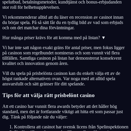
spelutbud, betalningsmetoder, kundtjänst och bonus-erbjudanden
stor roll för helhetsupplevelsen.
Vi rekommenderar alltid att du läser en recension av casinot innan
du börjar spela. På så sätt får du en tydlig bild av vad som erbjuds
och om det matchar dina förväntningar.
Hur många priser krävs för att komma med på listan?
▼
Vi har inte satt någon exakt gräns för antal priser, men fokus ligger
på casinon som regelbundet nomineras och som vunnit vid flera
tillfällen. Samtliga casinon på listan har demonstrerat konsekvent
kvalitet och innovation genom åren.
Vill du spela på prisbelönta casinon kan du enkelt välja ett av de
högst rankade alternativen ovan. Var noga med att alltid spela
ansvarsfullt och sätt gränser för ditt spelande.
Tips för att välja rätt prisbelönt casino
Att ett casino har vunnit flera awards betyder att det håller hög
standard, men det är fortfarande viktigt att hitta ett som passar just
dig. Tänk på följande när du väljer:
Kontrollera att casinot har svensk licens från Spelinspektionen