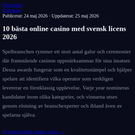
Homeplan
Författare
Publicerat: 24 maj 2026
·
Uppdaterat: 25 maj 2026
10 bästa online casino med svensk licens
2026
Spelbranschen rymmer ett stort antal galor och ceremonier
där framstående casinon uppmärksammas för sina insatser.
Dessa awards fungerar som en kvalitetsstämpel och hjälper
spelare att identifiera vilka operator som verkligen
levererar en förstklassig upplevelse. Varje year nomineras
kandidater inom olika kategorier, och vinnarna utses
genom röstning av branschexperter och ibland även av
spelarna själva.
Se toppen bästa online casino →