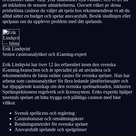
att inkludera de senaste utmärkelserna. Oavsett vilket av dessa
prisbelönta casinon du väljer att spela hos rekommenderar vi att du
alltid sätter en budget och spelar ansvarsfullt. Besök stodlinjen eller
spelpaus om du upplever problem med ditt spelande.
Erik Lindqvist
Senior casinoanalytiker och iGaming-expert
Erik Lindqvist har över 12 års erfarenhet inom den svenska
iGaming-branschen och är specialist på att utvärdera och
rekommendera de bästa online casino för svenska spelare. Han har
arbetat som casinoanalytiker för flera ledande jämförelsesajter och
har djupgående kunskap om den svenska spelmarknaden, inklusive
Spelinspektionens regelverk och licenssystem. Eriks expertis hjälper
tusentals spelare att hitta trygga och pålitliga casinon med bäst
villkor.
Svensk spellicens och reglering
Casinobonusar och omsättningskrav
Betalningsmetoder för svenska spelare
Ansvarsfullt spelande och spelgränser