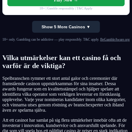
18+ | Gamble responsibly | T&C Apply
Show 5 More Casinos ▼
18+ only. Gambling can be addictive — play responsibly. T&C apply.
BeGambleAware.org
Vilka utmärkelser kan ett casino få och
varför är de viktiga?
Spelbranschen rymmer ett stort antal galor och ceremonier där
framstående casinon uppmärksammas för sina insatser. Dessa
awards fungerar som en kvalitetsstämpel och hjälper spelare att
identifiera vilka operator som verkligen levererar en förstklassig
upplevelse. Varje year nomineras kandidater inom olika kategorier,
och vinnarna utses genom röstning av branschexperter och ibland
även av spelarna själva.
Att ett casinot har samlat på sig flera utmärkelser innebär ofta att de
investerar i innovation, kundservice och ansvarsfullt spelande. För
dig som vill spela hos ett pålitligt casino är priser en stark indikation