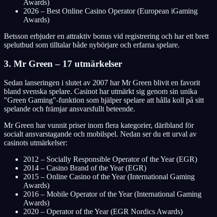
Awards)
2026 – Best Online Casino Operator (European iGaming
Awards)
Betsson erbjuder en attraktiv bonus vid registrering och har ett brett
spelutbud som tilltalar både nybörjare och erfarna spelare.
3. Mr Green – 17 utmärkelser
Sedan lanseringen i slutet av 2007 har Mr Green blivit en favorit
bland svenska spelare. Casinot har utmärkt sig genom sin unika
"Green Gaming"-funktion som hjälper spelare att hålla koll på sitt
spelande och främjar ansvarsfullt beteende.
Mr Green har vunnit priser inom flera kategorier, däribland för
socialt ansvarstagande och mobilspel. Nedan ser du ett urval av
casinots utmärkelser:
2012 – Socially Responsible Operator of the Year (EGR)
2014 – Casino Brand of the Year (EGR)
2015 – Online Casino of the Year (International Gaming
Awards)
2016 – Mobile Operator of the Year (International Gaming
Awards)
2020 – Operator of the Year (EGR Nordics Awards)