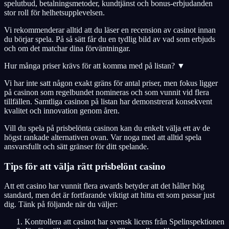
spelutbud, betalningsmetoder, kundtjänst och bonus-erbjudanden
stor roll för helhetsupplevelsen.
Vi rekommenderar alltid att du läser en recension av casinot innan
du börjar spela. På så sätt får du en tydlig bild av vad som erbjuds
och om det matchar dina förväntningar.
Hur många priser krävs för att komma med på listan?
▼
Vi har inte satt någon exakt gräns för antal priser, men fokus ligger
på casinon som regelbundet nomineras och som vunnit vid flera
tillfällen. Samtliga casinon på listan har demonstrerat konsekvent
kvalitet och innovation genom åren.
Vill du spela på prisbelönta casinon kan du enkelt välja ett av de
högst rankade alternativen ovan. Var noga med att alltid spela
ansvarsfullt och sätt gränser för ditt spelande.
Tips för att välja rätt prisbelönt casino
Att ett casino har vunnit flera awards betyder att det håller hög
standard, men det är fortfarande viktigt att hitta ett som passar just
dig. Tänk på följande när du väljer:
Kontrollera att casinot har svensk licens från Spelinspektionen