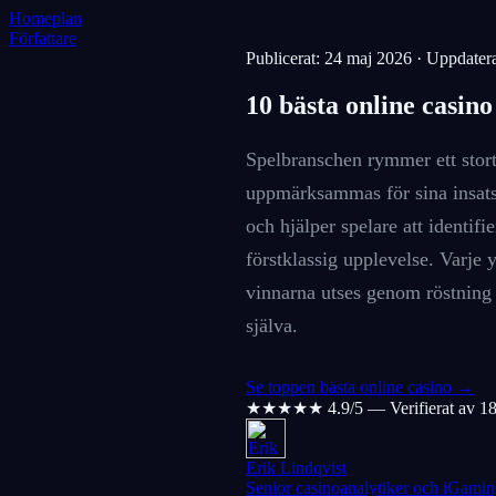
Homeplan
Författare
Publicerat: 24 maj 2026
·
Uppdatera
10 bästa online casin
Spelbranschen rymmer ett stort
uppmärksammas för sina insats
och hjälper spelare att identif
förstklassig upplevelse. Varje
vinnarna utses genom röstning 
själva.
Se toppen bästa online casino →
★★★★★
4.9/5 — Verifierat av 18
Erik Lindqvist
Senior casinoanalytiker och iGamin