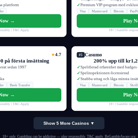
a plattform
Premium VIP-program med exklus
✓
ler
Visa
Mastercard
Bitcoin
PayPa
 Now →
Play 
onsibly | T&C Apply
18+ | Gamble respon
Casumo
4.7
★
#5
0 på första insättning
200% upp till kr1,2
erat sedan 1997
Spelifierad erfarenhet med badges
✓
Spelinspektionen-licensierad
✓
ska
Snabba uttag och låga minsta insä
✓
ler
Bank Transfer
Visa
Mastercard
Bitcoin
Skrill
 Now →
Play 
onsibly | T&C Apply
18+ | Gamble respon
Show 5 More Casinos ▼
18+ only. Gambling can be addictive — play responsibly. T&C apply.
BeGambleAware.org