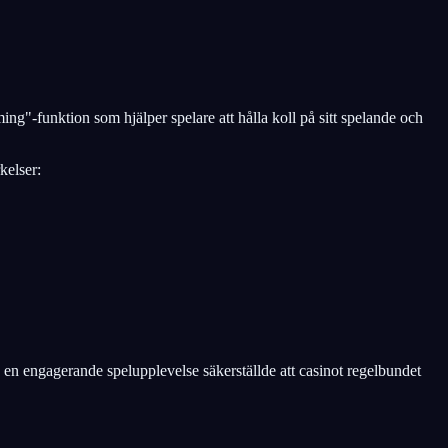
ng"-funktion som hjälper spelare att hålla koll på sitt spelande och
kelser:
en engagerande spelupplevelse säkerställde att casinot regelbundet