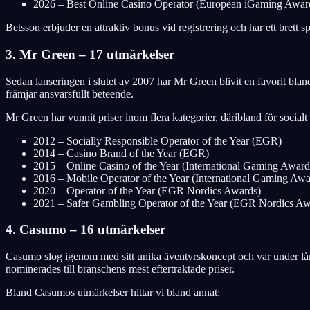
2026 – Best Online Casino Operator (European iGaming Awar
Betsson erbjuder en attraktiv bonus vid registrering och har ett brett s
3. Mr Green – 17 utmärkelser
Sedan lanseringen i slutet av 2007 har Mr Green blivit en favorit bla
främjar ansvarsfullt beteende.
Mr Green har vunnit priser inom flera kategorier, däribland för social
2012 – Socially Responsible Operator of the Year (EGR)
2014 – Casino Brand of the Year (EGR)
2015 – Online Casino of the Year (International Gaming Award
2016 – Mobile Operator of the Year (International Gaming Awa
2020 – Operator of the Year (EGR Nordics Awards)
2021 – Safer Gambling Operator of the Year (EGR Nordics Aw
4. Casumo – 16 utmärkelser
Casumo slog igenom med sitt unika äventyrskoncept och var under lång
nominerades till branschens mest eftertraktade priser.
Bland Casumos utmärkelser hittar vi bland annat: