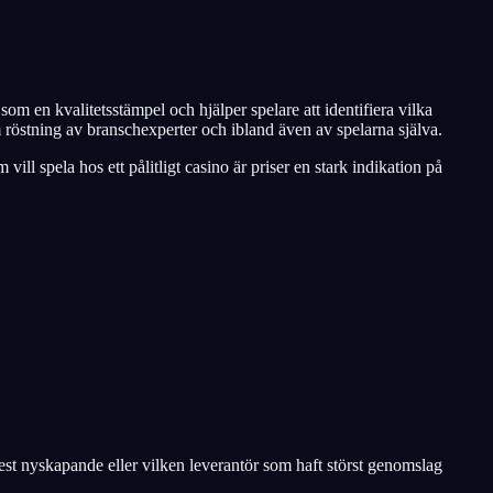
 en kvalitetsstämpel och hjälper spelare att identifiera vilka
 röstning av branschexperter och ibland även av spelarna själva.
vill spela hos ett pålitligt casino är priser en stark indikation på
mest nyskapande eller vilken leverantör som haft störst genomslag