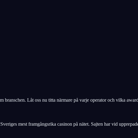
om branschen. Låt oss nu titta närmare på varje operator och vilka award
eriges mest framgångsrika casinon på nätet. Sajten har vid upprepade ti