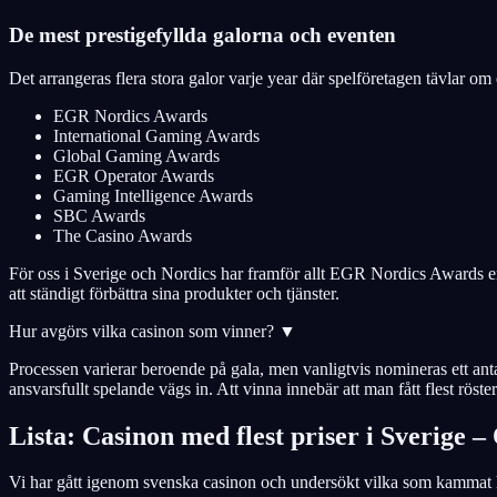
De mest prestigefyllda galorna och eventen
Det arrangeras flera stora galor varje year där spelföretagen tävlar om
EGR Nordics Awards
International Gaming Awards
Global Gaming Awards
EGR Operator Awards
Gaming Intelligence Awards
SBC Awards
The Casino Awards
För oss i Sverige och Nordics har framför allt EGR Nordics Awards en
att ständigt förbättra sina produkter och tjänster.
Hur avgörs vilka casinon som vinner?
▼
Processen varierar beroende på gala, men vanligtvis nomineras ett ant
ansvarsfullt spelande vägs in. Att vinna innebär att man fått flest röst
Lista: Casinon med flest priser i Sverige – 
Vi har gått igenom svenska casinon och undersökt vilka som kammat he