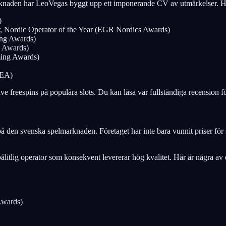
knaden har LeoVegas byggt upp ett imponerande CV av utmärkelser. Här 
)
ar, Nordic Operator of the Year (EGR Nordics Awards)
ing Awards)
g Awards)
ming Awards)
MEA)
e freespins på populära slots. Du kan läsa vår fullständiga recension f
på den svenska spelmarknaden. Företaget har inte bara vunnit priser för s
ålitlig operator som konsekvent levererar hög kvalitet. Här är några a
Awards)