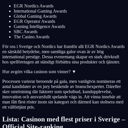
EGR Nordics Awards
International Gaming Awards
Global Gaming Awards
EGR Operator Awards
Gaming Intelligence Awards
SBC Awards
The Casino Awards
För oss i Sverige och Nordics har framför allt EGR Nordics Awards
en särskild betydelse, men samtliga galor ovan är av hög
international prestige. Dessa evenemang skapar en stark drivkraft
hos spelföretagen att ständigt förbättra sina produkter och tjänster.
Hur avgörs vilka casinon som vinner?
▼
Processen varierar beroende på gala, men vanligtvis nomineras ett
antal kandidater av en jury bestående av branschexperter. Därefter
sker omröstning där faktorer som spelutbud, kundupplevelse,
innovation och ansvarsfullt spelande vägs in. Att vinna innebär att
man fått flest röster inom sin kategori och därmed kan stoltsera med
ett välförtjänt pris.
Lista: Casinon med flest priser i Sverige –
Official Site-ranking