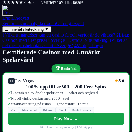
★★★★★
4.9/5 — Verifierat av 188 läsare
Erik Lindqvist
Senior casinoanalytiker och iGaming-expert
☰
Innehållsförteckning
▼
1
Vilka utmärkelser kan ett casino få och varför är de viktiga?
2
Lista:
Casinon med flest priser i Sverige – Official Site-ranking
3
Vilket är
det mest prisbelönta casinot i Sverige?
4
Vanliga frågor
Certifierade Casinon med Utmärkt
Spelarvård
🏆 Bästa Val
LeoVegas
5.0
★
#1
100% upp till kr500 + 200 Free Spins
Licensierad av Spelinspektionen — säker och reglerad
✓
Mobilvänlig design med 2000+ spel
✓
Snabbaste uttag på listan — genomsnitt ~15 min
✓
Visa
Mastercard
Bitcoin
Skrill
Bank Transfer
Play Now →
18+ | Gamble responsibly | T&C Apply