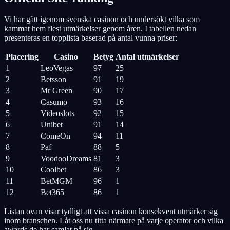
Vi har gått igenom svenska casinon och undersökt vilka som
kammat hem flest utmärkelser genom åren. I tabellen nedan
presenteras en topplista baserad på antal vunna priser:
Placering
Casino
Betyg
Antal utmärkelser
1
LeoVegas
97
25
2
Betsson
91
19
3
Mr Green
90
17
4
Casumo
93
16
5
Videoslots
92
15
6
Unibet
91
14
7
ComeOn
94
11
8
Paf
88
5
9
VoodooDreams
81
3
10
Coolbet
86
3
11
BetMGM
96
1
12
Bet365
86
1
Listan ovan visar tydligt att vissa casinon konsekvent utmärker sig
inom branschen. Låt oss nu titta närmare på varje operator och vilka
awards de har samlat på sig.