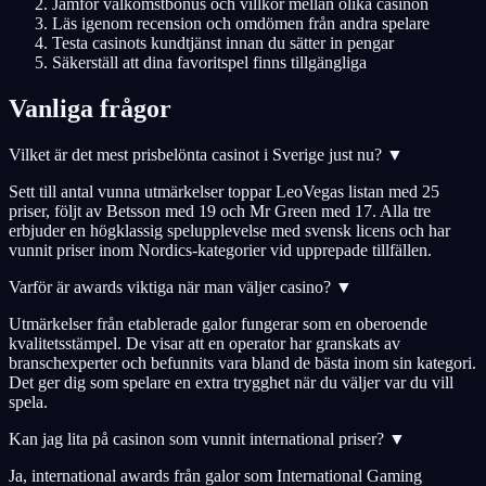
Jämför välkomstbonus och villkor mellan olika casinon
Läs igenom recension och omdömen från andra spelare
Testa casinots kundtjänst innan du sätter in pengar
Säkerställ att dina favoritspel finns tillgängliga
Vanliga frågor
Vilket är det mest prisbelönta casinot i Sverige just nu?
▼
Sett till antal vunna utmärkelser toppar LeoVegas listan med 25
priser, följt av Betsson med 19 och Mr Green med 17. Alla tre
erbjuder en högklassig spelupplevelse med svensk licens och har
vunnit priser inom Nordics-kategorier vid upprepade tillfällen.
Varför är awards viktiga när man väljer casino?
▼
Utmärkelser från etablerade galor fungerar som en oberoende
kvalitetsstämpel. De visar att en operator har granskats av
branschexperter och befunnits vara bland de bästa inom sin kategori.
Det ger dig som spelare en extra trygghet när du väljer var du vill
spela.
Kan jag lita på casinon som vunnit international priser?
▼
Ja, international awards från galor som International Gaming