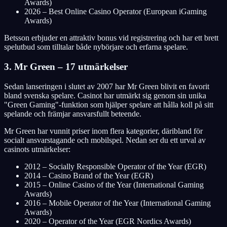
Awards)
2026 – Best Online Casino Operator (European iGaming
Awards)
Betsson erbjuder en attraktiv bonus vid registrering och har ett brett
spelutbud som tilltalar både nybörjare och erfarna spelare.
3. Mr Green – 17 utmärkelser
Sedan lanseringen i slutet av 2007 har Mr Green blivit en favorit
bland svenska spelare. Casinot har utmärkt sig genom sin unika
"Green Gaming"-funktion som hjälper spelare att hålla koll på sitt
spelande och främjar ansvarsfullt beteende.
Mr Green har vunnit priser inom flera kategorier, däribland för
socialt ansvarstagande och mobilspel. Nedan ser du ett urval av
casinots utmärkelser:
2012 – Socially Responsible Operator of the Year (EGR)
2014 – Casino Brand of the Year (EGR)
2015 – Online Casino of the Year (International Gaming
Awards)
2016 – Mobile Operator of the Year (International Gaming
Awards)
2020 – Operator of the Year (EGR Nordics Awards)