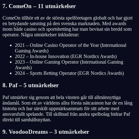
7. ComeOn – 11 utmärkelser
ComeOn tillhör ett av de största spelföretagen globalt och har gjort
en betydande satsning på den svenska marknaden. Med awards
inom både casino och sportsbetting har man bevisat sin bredd som
operator. Några utmärkelser inkluderar:
2021 – Online Casino Operator of the Year (International
Gaming Awards)
2022 – In-house Innovation (EGR Nordics Awards)
2023 – Online Gaming Operator (International Gaming
Awards)
2024 – Sports Betting Operator (EGR Nordics Awards)
8. Paf – 5 utmärkelser
Paf utmärker sig genom att hela vinsten går till allmännyttiga
ändamål. Som ett av världens allra första nätcasinon har de en lång
historia och har särskilt uppmärksammats för sitt arbete med
ansvarsfullt spelande. Till skillnad från andra spelbolag bidrar Paf
direkt till samhällsnyttan.
9. VoodooDreams – 3 utmärkelser