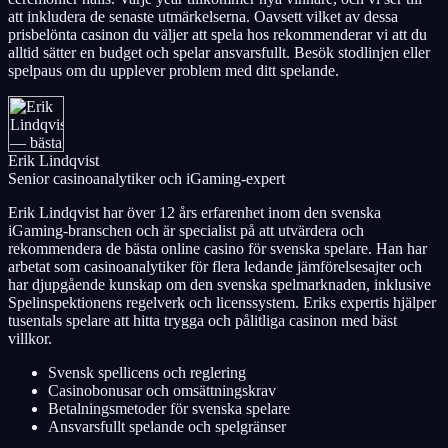
att inkludera de senaste utmärkelserna. Oavsett vilket av dessa
prisbelönta casinon du väljer att spela hos rekommenderar vi att du
alltid sätter en budget och spelar ansvarsfullt. Besök stodlinjen eller
spelpaus om du upplever problem med ditt spelande.
Erik Lindqvist
Senior casinoanalytiker och iGaming-expert
Erik Lindqvist har över 12 års erfarenhet inom den svenska
iGaming-branschen och är specialist på att utvärdera och
rekommendera de bästa online casino för svenska spelare. Han har
arbetat som casinoanalytiker för flera ledande jämförelsesajter och
har djupgående kunskap om den svenska spelmarknaden, inklusive
Spelinspektionens regelverk och licenssystem. Eriks expertis hjälper
tusentals spelare att hitta trygga och pålitliga casinon med bäst
villkor.
Svensk spellicens och reglering
Casinobonusar och omsättningskrav
Betalningsmetoder för svenska spelare
Ansvarsfullt spelande och spelgränser