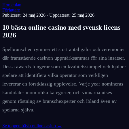
Homeplan
Författare
Publicerat: 24 maj 2026
·
Uppdaterat: 25 maj 2026
10 bästa online casino med svensk licens
2026
Spelbranschen rymmer ett stort antal galor och ceremonier
där framstående casinon uppmärksammas för sina insatser.
Dessa awards fungerar som en kvalitetsstämpel och hjälper
spelare att identifiera vilka operator som verkligen
levererar en förstklassig upplevelse. Varje year nomineras
kandidater inom olika kategorier, och vinnarna utses
genom röstning av branschexperter och ibland även av
spelarna själva.
Se toppen bästa online casino →