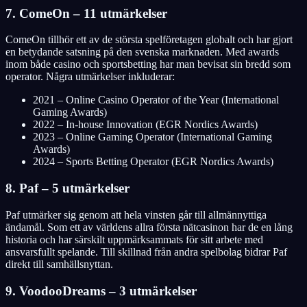
7. ComeOn – 11 utmärkelser
ComeOn tillhör ett av de största spelföretagen globalt och har gjort
en betydande satsning på den svenska marknaden. Med awards
inom både casino och sportsbetting har man bevisat sin bredd som
operator. Några utmärkelser inkluderar:
2021 – Online Casino Operator of the Year (International
Gaming Awards)
2022 – In-house Innovation (EGR Nordics Awards)
2023 – Online Gaming Operator (International Gaming
Awards)
2024 – Sports Betting Operator (EGR Nordics Awards)
8. Paf – 5 utmärkelser
Paf utmärker sig genom att hela vinsten går till allmännyttiga
ändamål. Som ett av världens allra första nätcasinon har de en lång
historia och har särskilt uppmärksammats för sitt arbete med
ansvarsfullt spelande. Till skillnad från andra spelbolag bidrar Paf
direkt till samhällsnyttan.
9. VoodooDreams – 3 utmärkelser