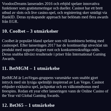
VoodooDreams lanserades 2016 och erbjöd spelare innovativa
funktioner som gratisturneringar och dueller. Casinot har ett brett
utbud av slots och live casino-spel, och registrering sker smidigt via
BankID. Deras nyskapande approach har belönats med flera awards
från EGR.
10. Coolbet – 3 utmärkelser
Coolbet är populärt bland spelare som vill kombinera betting med
casinospel. Efter lanseringen 2017 har de kontinuerligt utvecklat sin
produkt med support dygnet runt och konkurrenskraftiga odds.
Deras snabba tillväxt resulterade i priser från International Gaming
Awards.
11. BetMGM – 1 utmärkelse
BetMGM är LeoVegas-gruppens varumärke som snabbt gjort
intryck med sin lyxiga spelmiljö inspirerad av Las Vegas. Casinot
erbjuder exklusiva spel, jackpottar och en välkomstbonus med
freespins. Redan ett year efter lanseringen vann de Online Casino of
the Year vid Global Gaming Awards.
12. Bet365 – 1 utmärkelse