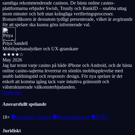
samtliga rekommenderade casinon. De bästa online casino-
plattformarna erbjuder Swish, Trustly och BankID – snabba uttag
inom minuter och helt utan krångliga verifieringsprocesser.
Bonusvillkoren är dessutom tydligt presenterade, vilket är avgörande
för att spelare ska kunna göra informerade val.
Priya Sandell
Mobilspelsanalytiker och UX-granskare
★★★★☆
May 2026
Jag har testat varje casino på både iPhone och Android, och de bästa
online casino-sajterna levererar en sömlös mobilupplevelse med
snabb laddningstid och responsiv design. För nya spelare är det
enkelt att komma igång tack vare intuitiva gränssnitt och
välstrukturerade välkomsterbjudanden.
Homeplan
Ansvarsfullt spelande
18+
🛡️
Gambling Therapy
🛡️
BeGambleAware
🛡️
NCPG
Juridiskt