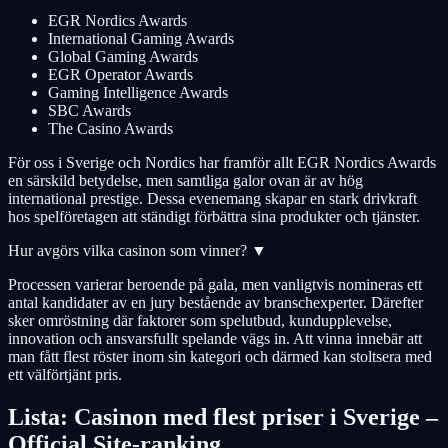
EGR Nordics Awards
International Gaming Awards
Global Gaming Awards
EGR Operator Awards
Gaming Intelligence Awards
SBC Awards
The Casino Awards
För oss i Sverige och Nordics har framför allt EGR Nordics Awards
en särskild betydelse, men samtliga galor ovan är av hög
international prestige. Dessa evenemang skapar en stark drivkraft
hos spelföretagen att ständigt förbättra sina produkter och tjänster.
Hur avgörs vilka casinon som vinner?
▼
Processen varierar beroende på gala, men vanligtvis nomineras ett
antal kandidater av en jury bestående av branschexperter. Därefter
sker omröstning där faktorer som spelutbud, kundupplevelse,
innovation och ansvarsfullt spelande vägs in. Att vinna innebär att
man fått flest röster inom sin kategori och därmed kan stoltsera med
ett välförtjänt pris.
Lista: Casinon med flest priser i Sverige –
Official Site-ranking