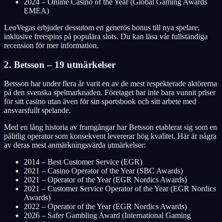
2024 – Online Casino of the Year (Global Gaming Awards
EMEA)
LeoVegas erbjuder dessutom en generös bonus till nya spelare,
inklusive freespins på populära slots. Du kan läsa vår fullständiga
recension för mer information.
2. Betsson – 19 utmärkelser
Betsson har under flera år varit en av de mest respekterade aktörerna
på den svenska spelmarknaden. Företaget har inte bara vunnit priser
för sitt casino utan även för sin sportsbook och sitt arbete med
ansvarsfullt spelande.
Med en lång historia av framgångar har Betsson etablerat sig som en
pålitlig operator som konsekvent levererar hög kvalitet. Här är några
av deras mest anmärkningsvärda utmärkelser:
2014 – Best Customer Service (EGR)
2021 – Casino Operator of the Year (SBC Awards)
2021 – Operator of the Year (EGR Nordics Awards)
2021 – Customer Service Operator of the Year (EGR Nordics
Awards)
2022 – Operator of the Year (EGR Nordics Awards)
2026 – Safer Gambling Award (International Gaming