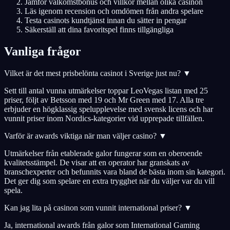
Jämför välkomstbonus och villkor mellan olika casinon
Läs igenom recension och omdömen från andra spelare
Testa casinots kundtjänst innan du sätter in pengar
Säkerställ att dina favoritspel finns tillgängliga
Vanliga frågor
Vilket är det mest prisbelönta casinot i Sverige just nu?
▼
Sett till antal vunna utmärkelser toppar LeoVegas listan med 25
priser, följt av Betsson med 19 och Mr Green med 17. Alla tre
erbjuder en högklassig spelupplevelse med svensk licens och har
vunnit priser inom Nordics-kategorier vid upprepade tillfällen.
Varför är awards viktiga när man väljer casino?
▼
Utmärkelser från etablerade galor fungerar som en oberoende
kvalitetsstämpel. De visar att en operator har granskats av
branschexperter och befunnits vara bland de bästa inom sin kategori.
Det ger dig som spelare en extra trygghet när du väljer var du vill
spela.
Kan jag lita på casinon som vunnit international priser?
▼
Ja, international awards från galor som International Gaming