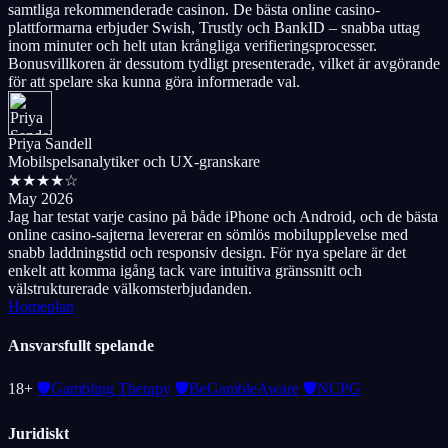
samtliga rekommenderade casinon. De bästa online casino-
plattformarna erbjuder Swish, Trustly och BankID – snabba uttag
inom minuter och helt utan krångliga verifieringsprocesser.
Bonusvillkoren är dessutom tydligt presenterade, vilket är avgörande
för att spelare ska kunna göra informerade val.
Priya Sandell
Mobilspelsanalytiker och UX-granskare
★★★★☆
May 2026
Jag har testat varje casino på både iPhone och Android, och de bästa
online casino-sajterna levererar en sömlös mobilupplevelse med
snabb laddningstid och responsiv design. För nya spelare är det
enkelt att komma igång tack vare intuitiva gränssnitt och
välstrukturerade välkomsterbjudanden.
Homeplan
Ansvarsfullt spelande
18+
🛡️
Gambling Therapy
🛡️
BeGambleAware
🛡️
NCPG
Juridiskt