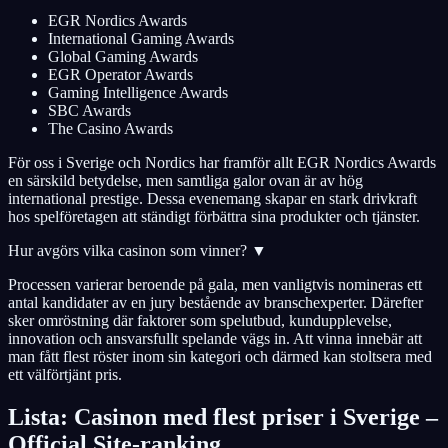
EGR Nordics Awards
International Gaming Awards
Global Gaming Awards
EGR Operator Awards
Gaming Intelligence Awards
SBC Awards
The Casino Awards
För oss i Sverige och Nordics har framför allt EGR Nordics Awards
en särskild betydelse, men samtliga galor ovan är av hög
international prestige. Dessa evenemang skapar en stark drivkraft
hos spelföretagen att ständigt förbättra sina produkter och tjänster.
Hur avgörs vilka casinon som vinner?
▼
Processen varierar beroende på gala, men vanligtvis nomineras ett
antal kandidater av en jury bestående av branschexperter. Därefter
sker omröstning där faktorer som spelutbud, kundupplevelse,
innovation och ansvarsfullt spelande vägs in. Att vinna innebär att
man fått flest röster inom sin kategori och därmed kan stoltsera med
ett välförtjänt pris.
Lista: Casinon med flest priser i Sverige –
Official Site-ranking