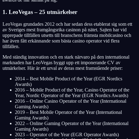
1. LeoVegas – 25 utmärkelser
LeoVegas grundades 2012 och har sedan dess etablerat sig som ett
av Sveriges mest framgångsrika casinon på nätet. Sajten har vid
upprepade tillfällen utsetts till branschens främsta mobilcasino och
har även fått erkännande som bästa casino operator vid flera
tillfällen.
Med ständig innovation och en stark närvaro på den international
marknaden har LeoVegas byggt upp ett imponerande CV av
utmärkelser. Här är ett urval av deras mest framstående priser:
2014 – Best Mobile Product of the Year (EGR Nordics
Awards)
2016 – Mobile Product of the Year, Casino Operator of the
Year, Nordic Operator of the Year (EGR Nordics Awards)
2016 – Online Casino Operator of the Year (International
Gaming Awards)
2019 – Best Mobile Operator of the Year (International
Gaming Awards)
2022 – Online Gaming Operator of the Year (International
Gaming Awards)
2023 – Operator of the Year (EGR Operator Awards)