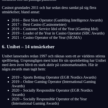
Casinot grundades 2011 och har sedan dess samlat på sig flera
utmärkelser, bland annat:
2016 – Best Slots Operator (Gambling Intelligence Awards)
2017 – Best Casino (Casinomeister)
2019 – Customer Service Idol of the Year (iGaming Idol)
2019 – Leader of the Year in Casino Operator (SBC Awards)
2021 – Casino Operator of the Year (SIGMA)
6. Unibet – 14 utmärkelser
Unibet lanserades redan 1997 och räknas som ett av världens största
spelföretag. Ursprungligen mest känt för sin sportsbetting har Unibet
med åren även blivit en stark aktör på casinomarknaden. Här är
några awards man tagit hem:
2019 – Sports Betting Operator (EGR Nordics Awards)
2019 – Online Gaming Operator (International Gaming
Awards)
2020 – Socially Responsible Operator (EGR Nordics
Awards)
2020 – Socially Responsible Operator of the Year
(International Gaming Awards)