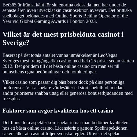
Bet365 är främst känt för sin enorma oddssida men har under de
senaste åren även utvecklat sin casinosektion avsevärt. Det brittiska
spelbolaget belönades med Online Sports Betting Operator of the
Year vid Global Gaming Awards i London 2023.
Vilket är det mest prisbelönta casinot i
Sverige?
Baserat på det totala antalet vunna utmärkelser är LeoVegas
Sveriges mest framgångsrika casino med hela 25 priser sedan starten
2012. Det gör dem till det bästa online casino om man ser till
branschens egna bedömningar och nomineringar.
Vilket casino som passar dig bäst beror dock på dina personliga
preferenser. Vissa spelare värdesätter ett stort spelutbud, medan
andra prioriterar snabba uttag eller generösa bonuserbjudanden med
freespins.
Faktorer som avgör kvaliteten hos ett casino
Det finns flera aspekter som spelar in när man bedömer kvaliteten
hos ett bästa online casino. Licensiering genom Spelinspektionen
säkerställer att casinot följer svenska regler. Utöver det spelar