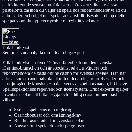
att inkludera de senaste utmärkelserna. Oavsett vilket av dessa
prisbelönta casinon du väljer att spela hos rekommenderar vi att du
alltid sätter en budget och spelar ansvarsfullt. Besök stodlinjen eller
spelpaus om du upplever problem med ditt spelande.
Erik Lindqvist
Senior casinoanalytiker och iGaming-expert
Erik Lindqvist har över 12 års erfarenhet inom den svenska
iGaming-branschen och är specialist på att utvärdera och
rekommendera de bästa online casino för svenska spelare. Han har
arbetat som casinoanalytiker för flera ledande jämförelsesajter och
har djupgående kunskap om den svenska spelmarknaden, inklusive
Spelinspektionens regelverk och licenssystem. Eriks expertis hjälper
tusentals spelare att hitta trygga och pålitliga casinon med bäst
villkor.
Svensk spellicens och reglering
Casinobonusar och omsättningskrav
Betalningsmetoder för svenska spelare
Ansvarsfullt spelande och spelgränser