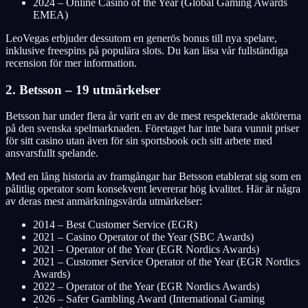
2024 – Online Casino of the Year (Global Gaming Awards
EMEA)
LeoVegas erbjuder dessutom en generös bonus till nya spelare,
inklusive freespins på populära slots. Du kan läsa vår fullständiga
recension för mer information.
2. Betsson – 19 utmärkelser
Betsson har under flera år varit en av de mest respekterade aktörerna
på den svenska spelmarknaden. Företaget har inte bara vunnit priser
för sitt casino utan även för sin sportsbook och sitt arbete med
ansvarsfullt spelande.
Med en lång historia av framgångar har Betsson etablerat sig som en
pålitlig operator som konsekvent levererar hög kvalitet. Här är några
av deras mest anmärkningsvärda utmärkelser:
2014 – Best Customer Service (EGR)
2021 – Casino Operator of the Year (SBC Awards)
2021 – Operator of the Year (EGR Nordics Awards)
2021 – Customer Service Operator of the Year (EGR Nordics
Awards)
2022 – Operator of the Year (EGR Nordics Awards)
2026 – Safer Gambling Award (International Gaming