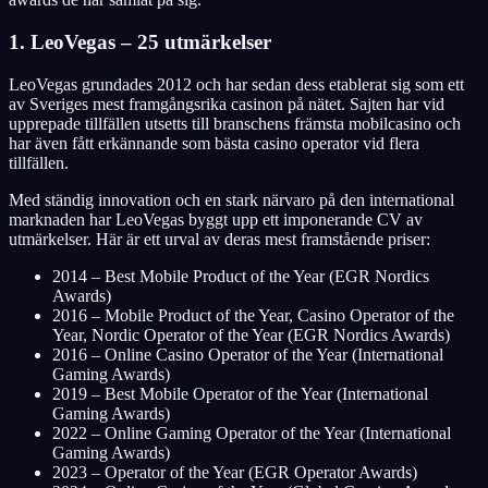
1. LeoVegas – 25 utmärkelser
LeoVegas grundades 2012 och har sedan dess etablerat sig som ett
av Sveriges mest framgångsrika casinon på nätet. Sajten har vid
upprepade tillfällen utsetts till branschens främsta mobilcasino och
har även fått erkännande som bästa casino operator vid flera
tillfällen.
Med ständig innovation och en stark närvaro på den international
marknaden har LeoVegas byggt upp ett imponerande CV av
utmärkelser. Här är ett urval av deras mest framstående priser:
2014 – Best Mobile Product of the Year (EGR Nordics
Awards)
2016 – Mobile Product of the Year, Casino Operator of the
Year, Nordic Operator of the Year (EGR Nordics Awards)
2016 – Online Casino Operator of the Year (International
Gaming Awards)
2019 – Best Mobile Operator of the Year (International
Gaming Awards)
2022 – Online Gaming Operator of the Year (International
Gaming Awards)
2023 – Operator of the Year (EGR Operator Awards)