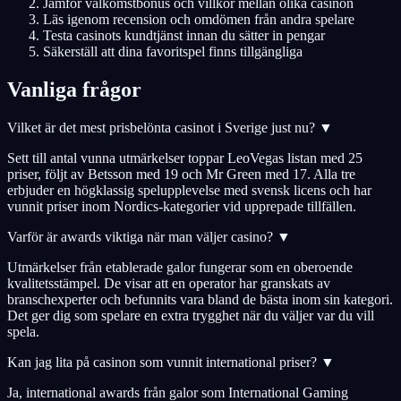
Jämför välkomstbonus och villkor mellan olika casinon
Läs igenom recension och omdömen från andra spelare
Testa casinots kundtjänst innan du sätter in pengar
Säkerställ att dina favoritspel finns tillgängliga
Vanliga frågor
Vilket är det mest prisbelönta casinot i Sverige just nu?
▼
Sett till antal vunna utmärkelser toppar LeoVegas listan med 25
priser, följt av Betsson med 19 och Mr Green med 17. Alla tre
erbjuder en högklassig spelupplevelse med svensk licens och har
vunnit priser inom Nordics-kategorier vid upprepade tillfällen.
Varför är awards viktiga när man väljer casino?
▼
Utmärkelser från etablerade galor fungerar som en oberoende
kvalitetsstämpel. De visar att en operator har granskats av
branschexperter och befunnits vara bland de bästa inom sin kategori.
Det ger dig som spelare en extra trygghet när du väljer var du vill
spela.
Kan jag lita på casinon som vunnit international priser?
▼
Ja, international awards från galor som International Gaming