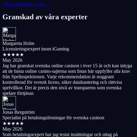
Visa fullständig profil →
Granskad av våra experter
Margareta Holm
Licensieringsexpert inom iGaming
★★★★★
May 2026
Jag har granskat svenska online casinon i över 15 år och kan intyga
att de bästa online casino-sajterna som listas här uppfyller alla krav
från Spelinspektionen. Varje rekommendation är noggrant
kontrollerad för svensk licens, säker datahantering och rättvisa
spelvillkor. Det är precis den nivå av transparens som svenska
spelare förtjänar.
Jonas Bergström
Specialist på betalningslösningar för svenska casinon
★★★★★
May 2026
Som betalningsexpert har jag testat insättningar och uttag på