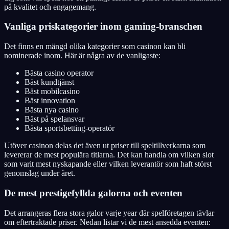
på kvalitet och engagemang.
Vanliga priskategorier inom gaming-branschen
Det finns en mängd olika kategorier som casinon kan bli
nominerade inom. Här är några av de vanligaste:
Bästa casino operator
Bäst kundtjänst
Bäst mobilcasino
Bäst innovation
Bästa nya casino
Bäst på spelansvar
Bästa sportsbetting-operatör
Utöver casinon delas det även ut priser till speltillverkarna som
levererar de mest populära titlarna. Det kan handla om vilken slot
som varit mest nyskapande eller vilken leverantör som haft störst
genomslag under året.
De mest prestigefyllda galorna och eventen
Det arrangeras flera stora galor varje year där spelföretagen tävlar
om eftertraktade priser. Nedan listar vi de mest ansedda eventen: