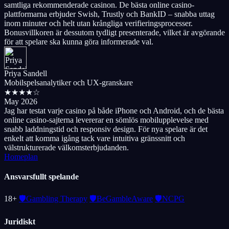
samtliga rekommenderade casinon. De bästa online casino-
plattformarna erbjuder Swish, Trustly och BankID – snabba uttag
inom minuter och helt utan krångliga verifieringsprocesser.
Bonusvillkoren är dessutom tydligt presenterade, vilket är avgörande
för att spelare ska kunna göra informerade val.
Priya Sandell
Mobilspelsanalytiker och UX-granskare
★★★★☆
May 2026
Jag har testat varje casino på både iPhone och Android, och de bästa
online casino-sajterna levererar en sömlös mobilupplevelse med
snabb laddningstid och responsiv design. För nya spelare är det
enkelt att komma igång tack vare intuitiva gränssnitt och
välstrukturerade välkomsterbjudanden.
Homeplan
Ansvarsfullt spelande
18+
🛡️
Gambling Therapy
🛡️
BeGambleAware
🛡️
NCPG
Juridiskt