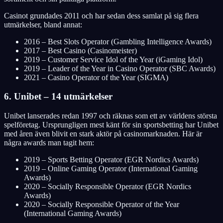
Casinot grundades 2011 och har sedan dess samlat på sig flera
utmärkelser, bland annat:
2016 – Best Slots Operator (Gambling Intelligence Awards)
2017 – Best Casino (Casinomeister)
2019 – Customer Service Idol of the Year (iGaming Idol)
2019 – Leader of the Year in Casino Operator (SBC Awards)
2021 – Casino Operator of the Year (SIGMA)
6. Unibet – 14 utmärkelser
Unibet lanserades redan 1997 och räknas som ett av världens största
spelföretag. Ursprungligen mest känt för sin sportsbetting har Unibet
med åren även blivit en stark aktör på casinomarknaden. Här är
några awards man tagit hem:
2019 – Sports Betting Operator (EGR Nordics Awards)
2019 – Online Gaming Operator (International Gaming
Awards)
2020 – Socially Responsible Operator (EGR Nordics
Awards)
2020 – Socially Responsible Operator of the Year
(International Gaming Awards)