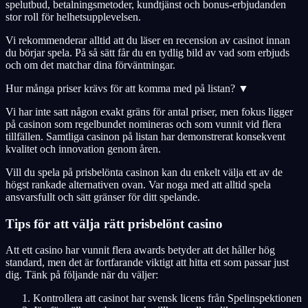
spelutbud, betalningsmetoder, kundtjänst och bonus-erbjudanden
stor roll för helhetsupplevelsen.
Vi rekommenderar alltid att du läser en recension av casinot innan
du börjar spela. På så sätt får du en tydlig bild av vad som erbjuds
och om det matchar dina förväntningar.
Hur många priser krävs för att komma med på listan?
▼
Vi har inte satt någon exakt gräns för antal priser, men fokus ligger
på casinon som regelbundet nomineras och som vunnit vid flera
tillfällen. Samtliga casinon på listan har demonstrerat konsekvent
kvalitet och innovation genom åren.
Vill du spela på prisbelönta casinon kan du enkelt välja ett av de
högst rankade alternativen ovan. Var noga med att alltid spela
ansvarsfullt och sätt gränser för ditt spelande.
Tips för att välja rätt prisbelönt casino
Att ett casino har vunnit flera awards betyder att det håller hög
standard, men det är fortfarande viktigt att hitta ett som passar just
dig. Tänk på följande när du väljer:
Kontrollera att casinot har svensk licens från Spelinspektionen