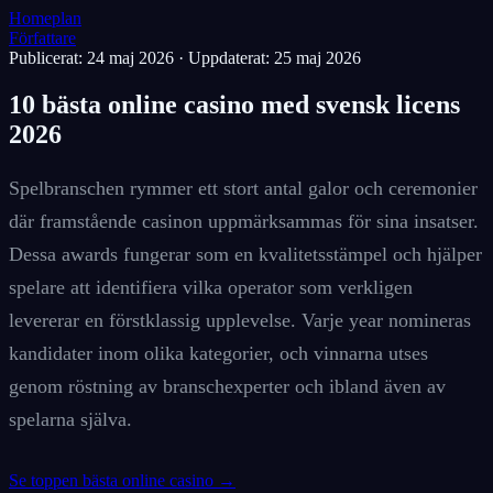
Homeplan
Författare
Publicerat: 24 maj 2026
·
Uppdaterat: 25 maj 2026
10 bästa online casino med svensk licens
2026
Spelbranschen rymmer ett stort antal galor och ceremonier
där framstående casinon uppmärksammas för sina insatser.
Dessa awards fungerar som en kvalitetsstämpel och hjälper
spelare att identifiera vilka operator som verkligen
levererar en förstklassig upplevelse. Varje year nomineras
kandidater inom olika kategorier, och vinnarna utses
genom röstning av branschexperter och ibland även av
spelarna själva.
Se toppen bästa online casino →