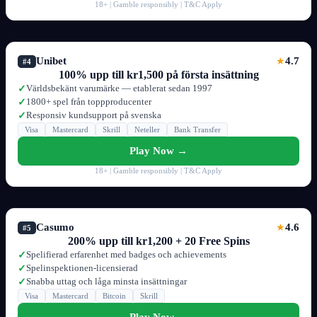
18+ | Gamble responsibly | T&C Apply
Unibet
4.7
★
#4
100% upp till kr1,500 på första insättning
Världsbekänt varumärke — etablerat sedan 1997
✓
1800+ spel från toppproducenter
✓
Responsiv kundsupport på svenska
✓
Visa
Mastercard
Skrill
Neteller
Bank Transfer
Play Now →
18+ | Gamble responsibly | T&C Apply
Casumo
4.6
★
#5
200% upp till kr1,200 + 20 Free Spins
Spelifierad erfarenhet med badges och achievements
✓
Spelinspektionen-licensierad
✓
Snabba uttag och låga minsta insättningar
✓
Visa
Mastercard
Bitcoin
Skrill
Play Now →