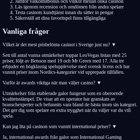
Jämför välkomstbonus och villkor mellan olika casinon
Läs igenom recension och omdömen från andra spelare
Testa casinots kundtjänst innan du sätter in pengar
Säkerställ att dina favoritspel finns tillgängliga
Vanliga frågor
Vilket är det mest prisbelönta casinot i Sverige just nu?
▼
Sett till antal vunna utmärkelser toppar LeoVegas listan med 25
priser, följt av Betsson med 19 och Mr Green med 17. Alla tre
erbjuder en högklassig spelupplevelse med svensk licens och har
vunnit priser inom Nordics-kategorier vid upprepade tillfällen.
Varför är awards viktiga när man väljer casino?
▼
Utmärkelser från etablerade galor fungerar som en oberoende
kvalitetsstämpel. De visar att en operator har granskats av
branschexperter och befunnits vara bland de bästa inom sin kategori.
Det ger dig som spelare en extra trygghet när du väljer var du vill
spela.
Kan jag lita på casinon som vunnit international priser?
▼
Ja, international awards från galor som International Gaming