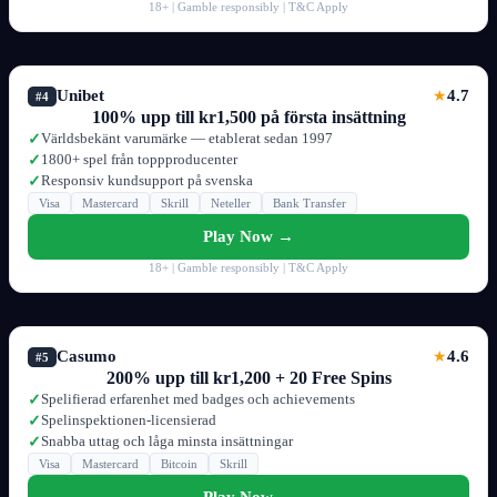
18+ | Gamble responsibly | T&C Apply
Unibet
4.7
★
#4
100% upp till kr1,500 på första insättning
Världsbekänt varumärke — etablerat sedan 1997
✓
1800+ spel från toppproducenter
✓
Responsiv kundsupport på svenska
✓
Visa
Mastercard
Skrill
Neteller
Bank Transfer
Play Now →
18+ | Gamble responsibly | T&C Apply
Casumo
4.6
★
#5
200% upp till kr1,200 + 20 Free Spins
Spelifierad erfarenhet med badges och achievements
✓
Spelinspektionen-licensierad
✓
Snabba uttag och låga minsta insättningar
✓
Visa
Mastercard
Bitcoin
Skrill
Play Now →