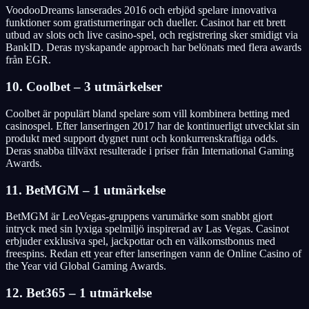
VoodooDreams lanserades 2016 och erbjöd spelare innovativa
funktioner som gratisturneringar och dueller. Casinot har ett brett
utbud av slots och live casino-spel, och registrering sker smidigt via
BankID. Deras nyskapande approach har belönats med flera awards
från EGR.
10. Coolbet – 3 utmärkelser
Coolbet är populärt bland spelare som vill kombinera betting med
casinospel. Efter lanseringen 2017 har de kontinuerligt utvecklat sin
produkt med support dygnet runt och konkurrenskraftiga odds.
Deras snabba tillväxt resulterade i priser från International Gaming
Awards.
11. BetMGM – 1 utmärkelse
BetMGM är LeoVegas-gruppens varumärke som snabbt gjort
intryck med sin lyxiga spelmiljö inspirerad av Las Vegas. Casinot
erbjuder exklusiva spel, jackpottar och en välkomstbonus med
freespins. Redan ett year efter lanseringen vann de Online Casino of
the Year vid Global Gaming Awards.
12. Bet365 – 1 utmärkelse