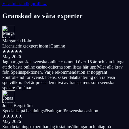
Visa fullständig profil →
Granskad av våra experter
Margareta Holm
Licensieringsexpert inom iGaming
★★★★★
May 2026
Jag har granskat svenska online casinon i över 15 år och kan intyga
att de bästa online casino-sajterna som listas här uppfyller alla krav
från Spelinspektionen. Varje rekommendation är noggrant
kontrollerad för svensk licens, säker datahantering och rättvisa
spelvillkor. Det är precis den nivå av transparens som svenska
spelare förtjänar.
Jonas Bergström
Specialist på betalningslösningar för svenska casinon
★★★★★
May 2026
Som betalningsexpert har jag testat insättningar och uttag på