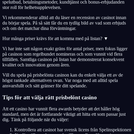
spelutbud, betalningsmetoder, kundtjänst och bonus-erbjudanden
stor roll för helhetsupplevelsen.
Vi rekommenderar alltid att du läser en recension av casinot innan
du börjar spela. På så sätt får du en tydlig bild av vad som erbjuds
och om det matchar dina förväntningar.
Hur många priser krävs för att komma med på listan?
▼
Vi har inte satt någon exakt gräns för antal priser, men fokus ligger
på casinon som regelbundet nomineras och som vunnit vid flera
tillfällen. Samtliga casinon på listan har demonstrerat konsekvent
kvalitet och innovation genom åren.
Vill du spela på prisbelönta casinon kan du enkelt välja ett av de
högst rankade alternativen ovan. Var noga med att alltid spela
ansvarsfullt och sätt gränser för ditt spelande.
Tips för att välja rätt prisbelönt casino
Att ett casino har vunnit flera awards betyder att det håller hög
standard, men det är fortfarande viktigt att hitta ett som passar just
dig. Tänk på följande när du väljer:
Kontrollera att casinot har svensk licens från Spelinspektionen