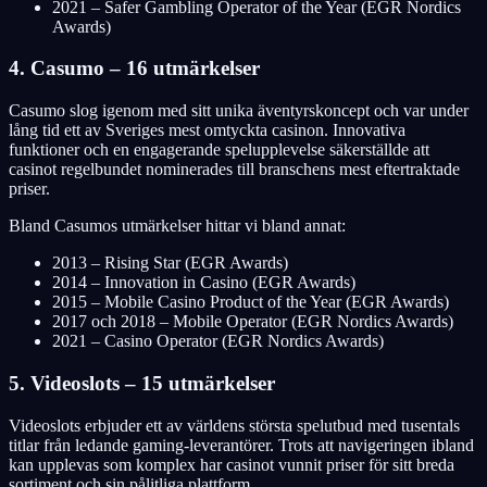
2021 – Safer Gambling Operator of the Year (EGR Nordics
Awards)
4. Casumo – 16 utmärkelser
Casumo slog igenom med sitt unika äventyrskoncept och var under
lång tid ett av Sveriges mest omtyckta casinon. Innovativa
funktioner och en engagerande spelupplevelse säkerställde att
casinot regelbundet nominerades till branschens mest eftertraktade
priser.
Bland Casumos utmärkelser hittar vi bland annat:
2013 – Rising Star (EGR Awards)
2014 – Innovation in Casino (EGR Awards)
2015 – Mobile Casino Product of the Year (EGR Awards)
2017 och 2018 – Mobile Operator (EGR Nordics Awards)
2021 – Casino Operator (EGR Nordics Awards)
5. Videoslots – 15 utmärkelser
Videoslots erbjuder ett av världens största spelutbud med tusentals
titlar från ledande gaming-leverantörer. Trots att navigeringen ibland
kan upplevas som komplex har casinot vunnit priser för sitt breda
sortiment och sin pålitliga plattform.