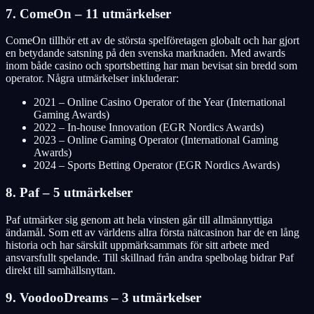
7. ComeOn – 11 utmärkelser
ComeOn tillhör ett av de största spelföretagen globalt och har gjort
en betydande satsning på den svenska marknaden. Med awards
inom både casino och sportsbetting har man bevisat sin bredd som
operator. Några utmärkelser inkluderar:
2021 – Online Casino Operator of the Year (International
Gaming Awards)
2022 – In-house Innovation (EGR Nordics Awards)
2023 – Online Gaming Operator (International Gaming
Awards)
2024 – Sports Betting Operator (EGR Nordics Awards)
8. Paf – 5 utmärkelser
Paf utmärker sig genom att hela vinsten går till allmännyttiga
ändamål. Som ett av världens allra första nätcasinon har de en lång
historia och har särskilt uppmärksammats för sitt arbete med
ansvarsfullt spelande. Till skillnad från andra spelbolag bidrar Paf
direkt till samhällsnyttan.
9. VoodooDreams – 3 utmärkelser