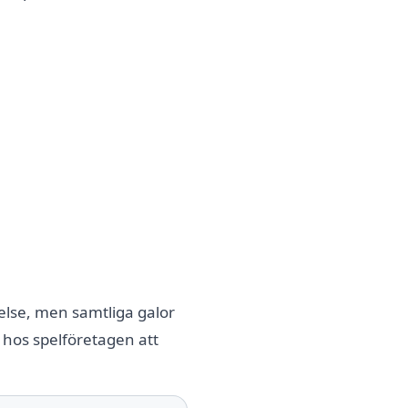
delse, men samtliga galor
 hos spelföretagen att