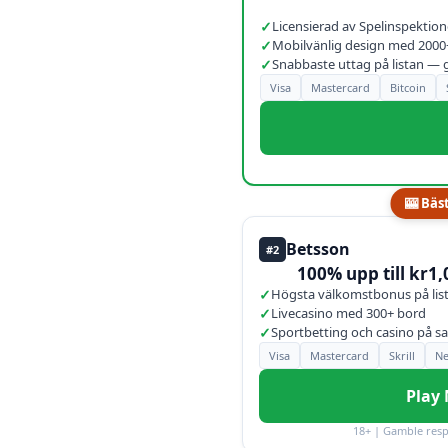
✓
Licensierad av Spelinspektio
✓
Mobilvänlig design med 2000
✓
Snabbaste uttag på listan —
Visa
Mastercard
Bitcoin
🎰 Bäs
Betsson
#2
100% upp till kr1,
✓
Högsta välkomstbonus på lis
✓
Livecasino med 300+ bord
✓
Sportbetting och casino på 
Visa
Mastercard
Skrill
Ne
Play
18+ | Gamble resp