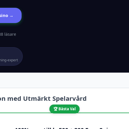
sino →
88 läsare
ming-expert
non med Utmärkt Spelarvård
🏆 Bästa Val