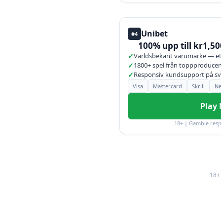
Unibet
#4
100% upp till kr1,50
✓
Världsbekänt varumärke — et
✓
1800+ spel från toppproduce
✓
Responsiv kundsupport på s
Visa
Mastercard
Skrill
Ne
Play
18+ | Gamble resp
18+ 