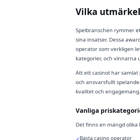
Vilka utmärkels
Spelbranschen rymmer et
sina insatser. Dessa award
operator som verkligen le
kategorier, och vinnarna 
Att ett casinot har samlat
och ansvarsfullt spelande. 
kvalitet och engagemang
Vanliga priskategor
Det finns en mängd olika 
Bästa casino operator