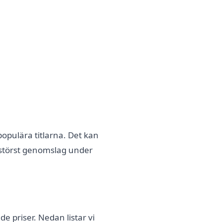
populära titlarna. Det kan
 störst genomslag under
e priser. Nedan listar vi