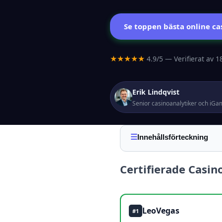
Se toppen bästa online ca
★★★★★
4.9/5 — Verifierat av 1
Erik Lindqvist
Senior casinoanalytiker och iGa
☰
Innehållsförteckning
Certifierade Casi
LeoVegas
#1