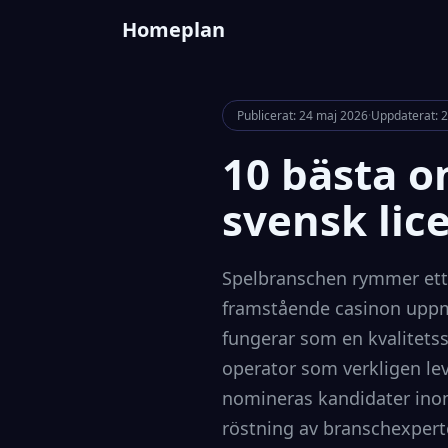
Homeplan
Publicerat: 24 maj 2026
·
Uppdaterat: 
10 bästa o
svensk lic
Spelbranschen rymmer ett 
framstående casinon uppm
fungerar som en kvalitetsst
operator som verkligen lev
nomineras kandidater inom
röstning av branschexperte