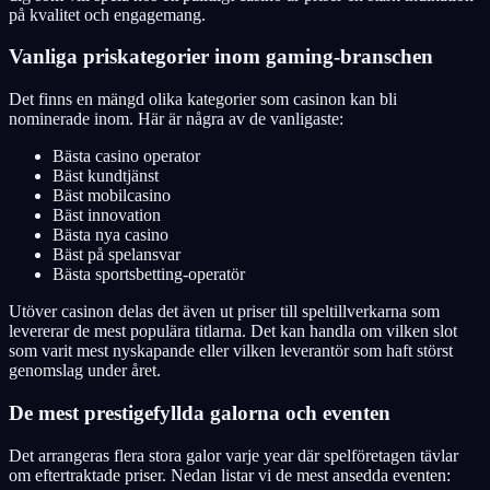
på kvalitet och engagemang.
Vanliga priskategorier inom gaming-branschen
Det finns en mängd olika kategorier som casinon kan bli
nominerade inom. Här är några av de vanligaste:
Bästa casino operator
Bäst kundtjänst
Bäst mobilcasino
Bäst innovation
Bästa nya casino
Bäst på spelansvar
Bästa sportsbetting-operatör
Utöver casinon delas det även ut priser till speltillverkarna som
levererar de mest populära titlarna. Det kan handla om vilken slot
som varit mest nyskapande eller vilken leverantör som haft störst
genomslag under året.
De mest prestigefyllda galorna och eventen
Det arrangeras flera stora galor varje year där spelföretagen tävlar
om eftertraktade priser. Nedan listar vi de mest ansedda eventen: