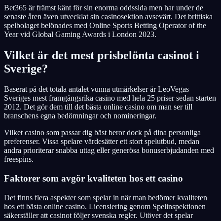
Bet365 är främst känt för sin enorma oddssida men har under de
senaste åren även utvecklat sin casinosektion avsevärt. Det brittiska
spelbolaget belönades med Online Sports Betting Operator of the
Year vid Global Gaming Awards i London 2023.
Vilket är det mest prisbelönta casinot i
Sverige?
Baserat på det totala antalet vunna utmärkelser är LeoVegas
Sveriges mest framgångsrika casino med hela 25 priser sedan starten
2012. Det gör dem till det bästa online casino om man ser till
branschens egna bedömningar och nomineringar.
Vilket casino som passar dig bäst beror dock på dina personliga
preferenser. Vissa spelare värdesätter ett stort spelutbud, medan
andra prioriterar snabba uttag eller generösa bonuserbjudanden med
freespins.
Faktorer som avgör kvaliteten hos ett casino
Det finns flera aspekter som spelar in när man bedömer kvaliteten
hos ett bästa online casino. Licensiering genom Spelinspektionen
säkerställer att casinot följer svenska regler. Utöver det spelar