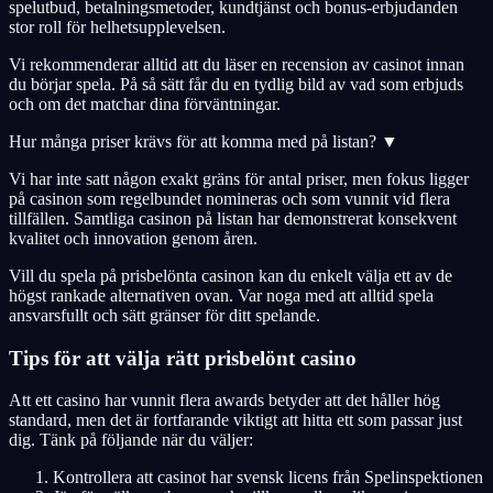
spelutbud, betalningsmetoder, kundtjänst och bonus-erbjudanden
stor roll för helhetsupplevelsen.
Vi rekommenderar alltid att du läser en recension av casinot innan
du börjar spela. På så sätt får du en tydlig bild av vad som erbjuds
och om det matchar dina förväntningar.
Hur många priser krävs för att komma med på listan?
▼
Vi har inte satt någon exakt gräns för antal priser, men fokus ligger
på casinon som regelbundet nomineras och som vunnit vid flera
tillfällen. Samtliga casinon på listan har demonstrerat konsekvent
kvalitet och innovation genom åren.
Vill du spela på prisbelönta casinon kan du enkelt välja ett av de
högst rankade alternativen ovan. Var noga med att alltid spela
ansvarsfullt och sätt gränser för ditt spelande.
Tips för att välja rätt prisbelönt casino
Att ett casino har vunnit flera awards betyder att det håller hög
standard, men det är fortfarande viktigt att hitta ett som passar just
dig. Tänk på följande när du väljer:
Kontrollera att casinot har svensk licens från Spelinspektionen