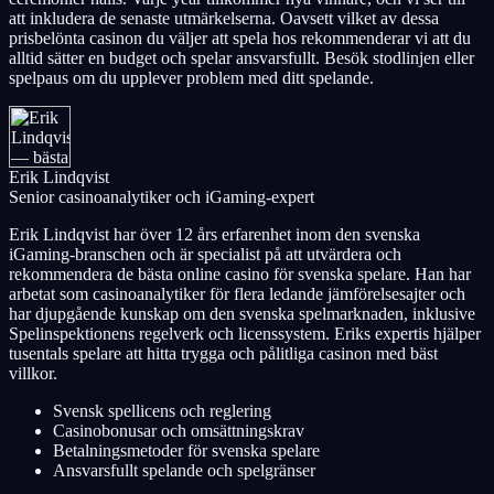
att inkludera de senaste utmärkelserna. Oavsett vilket av dessa
prisbelönta casinon du väljer att spela hos rekommenderar vi att du
alltid sätter en budget och spelar ansvarsfullt. Besök stodlinjen eller
spelpaus om du upplever problem med ditt spelande.
Erik Lindqvist
Senior casinoanalytiker och iGaming-expert
Erik Lindqvist har över 12 års erfarenhet inom den svenska
iGaming-branschen och är specialist på att utvärdera och
rekommendera de bästa online casino för svenska spelare. Han har
arbetat som casinoanalytiker för flera ledande jämförelsesajter och
har djupgående kunskap om den svenska spelmarknaden, inklusive
Spelinspektionens regelverk och licenssystem. Eriks expertis hjälper
tusentals spelare att hitta trygga och pålitliga casinon med bäst
villkor.
Svensk spellicens och reglering
Casinobonusar och omsättningskrav
Betalningsmetoder för svenska spelare
Ansvarsfullt spelande och spelgränser