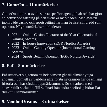
7. ComeOn – 11 utmärkelser
ComeOn tillhör ett av de största spelföretagen globalt och har gjort
en betydande satsning på den svenska marknaden. Med awards
inom både casino och sportsbetting har man bevisat sin bredd som
operator. Några utmärkelser inkluderar:
2021 – Online Casino Operator of the Year (International
Gaming Awards)
2022 – In-house Innovation (EGR Nordics Awards)
2023 – Online Gaming Operator (International Gaming
Awards)
2024 – Sports Betting Operator (EGR Nordics Awards)
8. Paf – 5 utmärkelser
Paf utmärker sig genom att hela vinsten går till allmännyttiga
ändamål. Som ett av världens allra första nätcasinon har de en lång
historia och har särskilt uppmärksammats för sitt arbete med
ansvarsfullt spelande. Till skillnad från andra spelbolag bidrar Paf
direkt till samhällsnyttan.
9. VoodooDreams – 3 utmärkelser