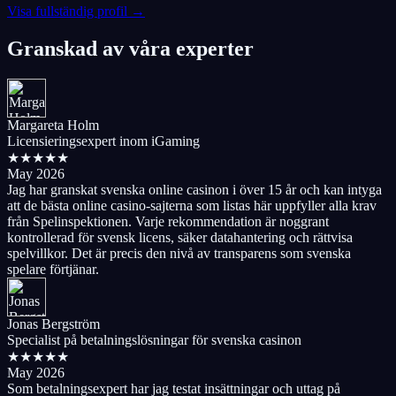
Visa fullständig profil →
Granskad av våra experter
Margareta Holm
Licensieringsexpert inom iGaming
★★★★★
May 2026
Jag har granskat svenska online casinon i över 15 år och kan intyga
att de bästa online casino-sajterna som listas här uppfyller alla krav
från Spelinspektionen. Varje rekommendation är noggrant
kontrollerad för svensk licens, säker datahantering och rättvisa
spelvillkor. Det är precis den nivå av transparens som svenska
spelare förtjänar.
Jonas Bergström
Specialist på betalningslösningar för svenska casinon
★★★★★
May 2026
Som betalningsexpert har jag testat insättningar och uttag på