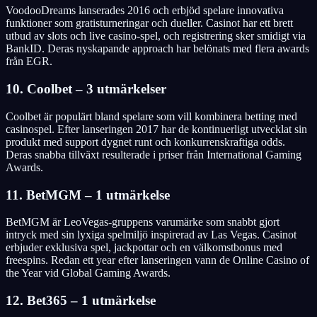
VoodooDreams lanserades 2016 och erbjöd spelare innovativa
funktioner som gratisturneringar och dueller. Casinot har ett brett
utbud av slots och live casino-spel, och registrering sker smidigt via
BankID. Deras nyskapande approach har belönats med flera awards
från EGR.
10. Coolbet – 3 utmärkelser
Coolbet är populärt bland spelare som vill kombinera betting med
casinospel. Efter lanseringen 2017 har de kontinuerligt utvecklat sin
produkt med support dygnet runt och konkurrenskraftiga odds.
Deras snabba tillväxt resulterade i priser från International Gaming
Awards.
11. BetMGM – 1 utmärkelse
BetMGM är LeoVegas-gruppens varumärke som snabbt gjort
intryck med sin lyxiga spelmiljö inspirerad av Las Vegas. Casinot
erbjuder exklusiva spel, jackpottar och en välkomstbonus med
freespins. Redan ett year efter lanseringen vann de Online Casino of
the Year vid Global Gaming Awards.
12. Bet365 – 1 utmärkelse