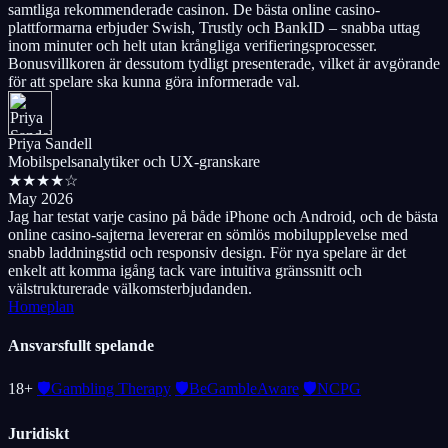
samtliga rekommenderade casinon. De bästa online casino-
plattformarna erbjuder Swish, Trustly och BankID – snabba uttag
inom minuter och helt utan krångliga verifieringsprocesser.
Bonusvillkoren är dessutom tydligt presenterade, vilket är avgörande
för att spelare ska kunna göra informerade val.
Priya Sandell
Mobilspelsanalytiker och UX-granskare
★★★★☆
May 2026
Jag har testat varje casino på både iPhone och Android, och de bästa
online casino-sajterna levererar en sömlös mobilupplevelse med
snabb laddningstid och responsiv design. För nya spelare är det
enkelt att komma igång tack vare intuitiva gränssnitt och
välstrukturerade välkomsterbjudanden.
Homeplan
Ansvarsfullt spelande
18+
🛡️
Gambling Therapy
🛡️
BeGambleAware
🛡️
NCPG
Juridiskt