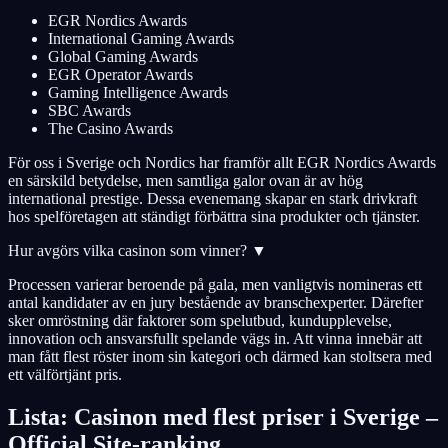
EGR Nordics Awards
International Gaming Awards
Global Gaming Awards
EGR Operator Awards
Gaming Intelligence Awards
SBC Awards
The Casino Awards
För oss i Sverige och Nordics har framför allt EGR Nordics Awards
en särskild betydelse, men samtliga galor ovan är av hög
international prestige. Dessa evenemang skapar en stark drivkraft
hos spelföretagen att ständigt förbättra sina produkter och tjänster.
Hur avgörs vilka casinon som vinner?
▼
Processen varierar beroende på gala, men vanligtvis nomineras ett
antal kandidater av en jury bestående av branschexperter. Därefter
sker omröstning där faktorer som spelutbud, kundupplevelse,
innovation och ansvarsfullt spelande vägs in. Att vinna innebär att
man fått flest röster inom sin kategori och därmed kan stoltsera med
ett välförtjänt pris.
Lista: Casinon med flest priser i Sverige –
Official Site-ranking