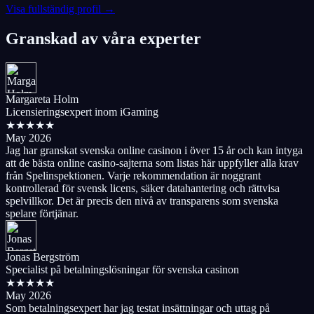
Visa fullständig profil →
Granskad av våra experter
Margareta Holm
Licensieringsexpert inom iGaming
★★★★★
May 2026
Jag har granskat svenska online casinon i över 15 år och kan intyga
att de bästa online casino-sajterna som listas här uppfyller alla krav
från Spelinspektionen. Varje rekommendation är noggrant
kontrollerad för svensk licens, säker datahantering och rättvisa
spelvillkor. Det är precis den nivå av transparens som svenska
spelare förtjänar.
Jonas Bergström
Specialist på betalningslösningar för svenska casinon
★★★★★
May 2026
Som betalningsexpert har jag testat insättningar och uttag på