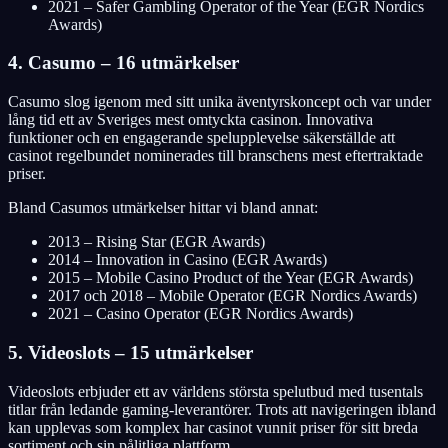
2021 – Safer Gambling Operator of the Year (EGR Nordics
Awards)
4. Casumo – 16 utmärkelser
Casumo slog igenom med sitt unika äventyrskoncept och var under
lång tid ett av Sveriges mest omtyckta casinon. Innovativa
funktioner och en engagerande spelupplevelse säkerställde att
casinot regelbundet nominerades till branschens mest eftertraktade
priser.
Bland Casumos utmärkelser hittar vi bland annat:
2013 – Rising Star (EGR Awards)
2014 – Innovation in Casino (EGR Awards)
2015 – Mobile Casino Product of the Year (EGR Awards)
2017 och 2018 – Mobile Operator (EGR Nordics Awards)
2021 – Casino Operator (EGR Nordics Awards)
5. Videoslots – 15 utmärkelser
Videoslots erbjuder ett av världens största spelutbud med tusentals
titlar från ledande gaming-leverantörer. Trots att navigeringen ibland
kan upplevas som komplex har casinot vunnit priser för sitt breda
sortiment och sin pålitliga plattform.