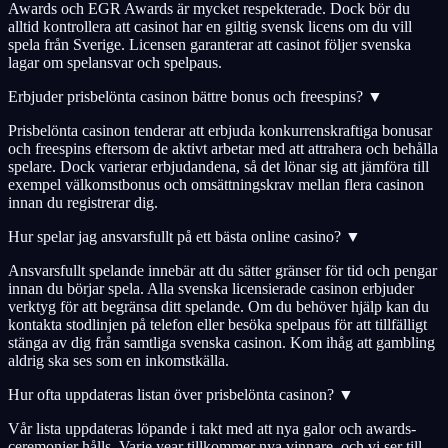
Awards och EGR Awards är mycket respekterade. Dock bör du
alltid kontrollera att casinot har en giltig svensk licens om du vill
spela från Sverige. Licensen garanterar att casinot följer svenska
lagar om spelansvar och spelpaus.
Erbjuder prisbelönta casinon bättre bonus och freespins?
▼
Prisbelönta casinon tenderar att erbjuda konkurrenskraftiga bonusar
och freespins eftersom de aktivt arbetar med att attrahera och behålla
spelare. Dock varierar erbjudandena, så det lönar sig att jämföra till
exempel välkomstbonus och omsättningskrav mellan flera casinon
innan du registrerar dig.
Hur spelar jag ansvarsfullt på ett bästa online casino?
▼
Ansvarsfullt spelande innebär att du sätter gränser för tid och pengar
innan du börjar spela. Alla svenska licensierade casinon erbjuder
verktyg för att begränsa ditt spelande. Om du behöver hjälp kan du
kontakta stodlinjen på telefon eller besöka spelpaus för att tillfälligt
stänga av dig från samtliga svenska casinon. Kom ihåg att gambling
aldrig ska ses som en inkomstkälla.
Hur ofta uppdateras listan över prisbelönta casinon?
▼
Vår lista uppdateras löpande i takt med att nya galor och awards-
ceremonier hålls. Varje year tillkommer nya vinnare, och vi ser till