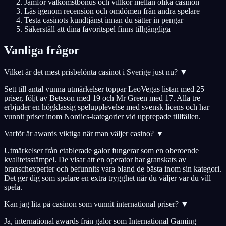
Jämför välkomstbonus och villkor mellan olika casinon
Läs igenom recension och omdömen från andra spelare
Testa casinots kundtjänst innan du sätter in pengar
Säkerställ att dina favoritspel finns tillgängliga
Vanliga frågor
Vilket är det mest prisbelönta casinot i Sverige just nu?
▼
Sett till antal vunna utmärkelser toppar LeoVegas listan med 25
priser, följt av Betsson med 19 och Mr Green med 17. Alla tre
erbjuder en högklassig spelupplevelse med svensk licens och har
vunnit priser inom Nordics-kategorier vid upprepade tillfällen.
Varför är awards viktiga när man väljer casino?
▼
Utmärkelser från etablerade galor fungerar som en oberoende
kvalitetsstämpel. De visar att en operator har granskats av
branschexperter och befunnits vara bland de bästa inom sin kategori.
Det ger dig som spelare en extra trygghet när du väljer var du vill
spela.
Kan jag lita på casinon som vunnit international priser?
▼
Ja, international awards från galor som International Gaming