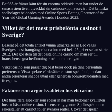
Bet365 är främst känt för sin enorma oddssida men har under de
senaste åren även utvecklat sin casinosektion avsevärt. Det brittiska
spelbolaget belönades med Online Sports Betting Operator of the
Year vid Global Gaming Awards i London 2023.
Vilket är det mest prisbelönta casinot i
Sverige?
Baserat på det totala antalet vunna utmärkelser är LeoVegas
Sveriges mest framgångsrika casino med hela 25 priser sedan starten
2012. Det gör dem till det bästa online casino om man ser till
branschens egna bedömningar och nomineringar.
Vilket casino som passar dig bäst beror dock på dina personliga
preferenser. Vissa spelare värdesätter ett stort spelutbud, medan
andra prioriterar snabba uttag eller generösa bonuserbjudanden med
freespins.
Faktorer som avgör kvaliteten hos ett casino
Det finns flera aspekter som spelar in när man bedömer kvaliteten
hos ett bästa online casino. Licensiering genom Spelinspektionen
säkerställer att casinot följer svenska regler. Utöver det spelar