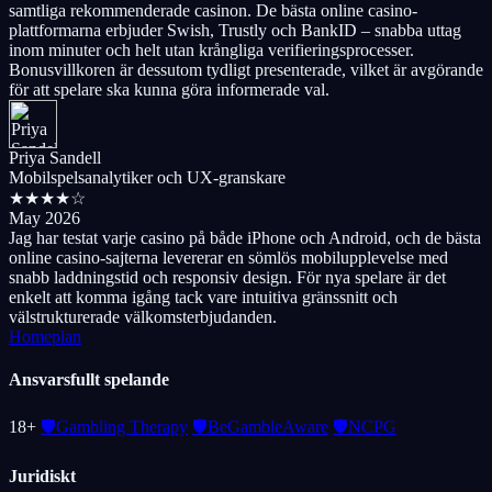
samtliga rekommenderade casinon. De bästa online casino-
plattformarna erbjuder Swish, Trustly och BankID – snabba uttag
inom minuter och helt utan krångliga verifieringsprocesser.
Bonusvillkoren är dessutom tydligt presenterade, vilket är avgörande
för att spelare ska kunna göra informerade val.
Priya Sandell
Mobilspelsanalytiker och UX-granskare
★★★★☆
May 2026
Jag har testat varje casino på både iPhone och Android, och de bästa
online casino-sajterna levererar en sömlös mobilupplevelse med
snabb laddningstid och responsiv design. För nya spelare är det
enkelt att komma igång tack vare intuitiva gränssnitt och
välstrukturerade välkomsterbjudanden.
Homeplan
Ansvarsfullt spelande
18+
🛡️
Gambling Therapy
🛡️
BeGambleAware
🛡️
NCPG
Juridiskt