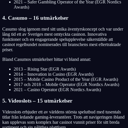
2021 – Safer Gambling Operator of the Year (EGR Nordics
Awards)
4. Casumo – 16 utmärkelser
Casumo slog igenom med sitt unika äventyrskoncept och var under
lång tid ett av Sveriges mest omtyckta casinon. Innovativa
funktioner och en engagerande spelupplevelse säkerställde att
casinot regelbundet nominerades till branschens mest eftertraktade
priser.
Bland Casumos utmärkelser hittar vi bland annat:
2013 – Rising Star (EGR Awards)
2014 – Innovation in Casino (EGR Awards)
2015 – Mobile Casino Product of the Year (EGR Awards)
2017 och 2018 – Mobile Operator (EGR Nordics Awards)
2021 – Casino Operator (EGR Nordics Awards)
5. Videoslots – 15 utmärkelser
Videoslots erbjuder ett av världens största spelutbud med tusentals
titlar från ledande gaming-leverantörer. Trots att navigeringen ibland
kan upplevas som komplex har casinot vunnit priser för sitt breda
sortiment och sin pålitliga plattform.