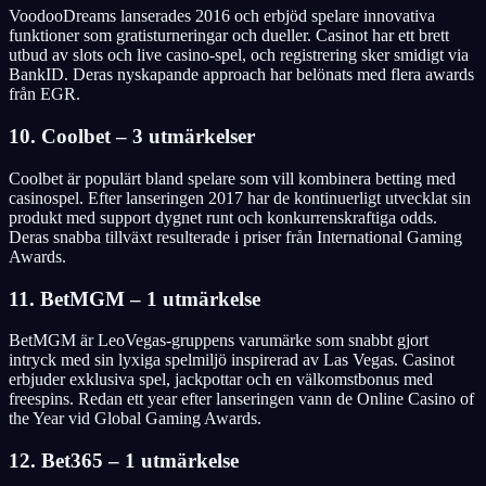
VoodooDreams lanserades 2016 och erbjöd spelare innovativa
funktioner som gratisturneringar och dueller. Casinot har ett brett
utbud av slots och live casino-spel, och registrering sker smidigt via
BankID. Deras nyskapande approach har belönats med flera awards
från EGR.
10. Coolbet – 3 utmärkelser
Coolbet är populärt bland spelare som vill kombinera betting med
casinospel. Efter lanseringen 2017 har de kontinuerligt utvecklat sin
produkt med support dygnet runt och konkurrenskraftiga odds.
Deras snabba tillväxt resulterade i priser från International Gaming
Awards.
11. BetMGM – 1 utmärkelse
BetMGM är LeoVegas-gruppens varumärke som snabbt gjort
intryck med sin lyxiga spelmiljö inspirerad av Las Vegas. Casinot
erbjuder exklusiva spel, jackpottar och en välkomstbonus med
freespins. Redan ett year efter lanseringen vann de Online Casino of
the Year vid Global Gaming Awards.
12. Bet365 – 1 utmärkelse