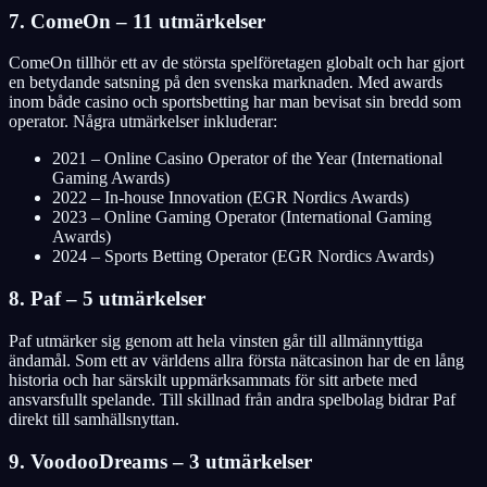
7. ComeOn – 11 utmärkelser
ComeOn tillhör ett av de största spelföretagen globalt och har gjort
en betydande satsning på den svenska marknaden. Med awards
inom både casino och sportsbetting har man bevisat sin bredd som
operator. Några utmärkelser inkluderar:
2021 – Online Casino Operator of the Year (International
Gaming Awards)
2022 – In-house Innovation (EGR Nordics Awards)
2023 – Online Gaming Operator (International Gaming
Awards)
2024 – Sports Betting Operator (EGR Nordics Awards)
8. Paf – 5 utmärkelser
Paf utmärker sig genom att hela vinsten går till allmännyttiga
ändamål. Som ett av världens allra första nätcasinon har de en lång
historia och har särskilt uppmärksammats för sitt arbete med
ansvarsfullt spelande. Till skillnad från andra spelbolag bidrar Paf
direkt till samhällsnyttan.
9. VoodooDreams – 3 utmärkelser