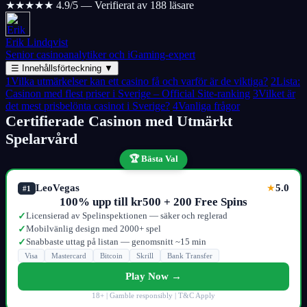
★★★★★
4.9/5 — Verifierat av 188 läsare
Erik Lindqvist
Senior casinoanalytiker och iGaming-expert
☰
Innehållsförteckning
▼
1
Vilka utmärkelser kan ett casino få och varför är de viktiga?
2
Lista:
Casinon med flest priser i Sverige – Official Site-ranking
3
Vilket är
det mest prisbelönta casinot i Sverige?
4
Vanliga frågor
Certifierade Casinon med Utmärkt
Spelarvård
🏆 Bästa Val
LeoVegas
5.0
★
#1
100% upp till kr500 + 200 Free Spins
Licensierad av Spelinspektionen — säker och reglerad
✓
Mobilvänlig design med 2000+ spel
✓
Snabbaste uttag på listan — genomsnitt ~15 min
✓
Visa
Mastercard
Bitcoin
Skrill
Bank Transfer
Play Now →
18+ | Gamble responsibly | T&C Apply