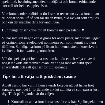
spelutbud, betalningsmetoder, kundtjänst och bonus-erbjudanden
stor roll för helhetsupplevelsen.
Vi rekommenderar alltid att du läser en recension av casinot innan
du börjar spela. På så sätt får du en tydlig bild av vad som erbjuds
och om det matchar dina förväntningar.
Hur många priser krävs för att komma med på listan?
▼
Vi har inte satt någon exakt gräns för antal priser, men fokus ligger
på casinon som regelbundet nomineras och som vunnit vid flera
tillfällen. Samtliga casinon på listan har demonstrerat konsekvent
kvalitet och innovation genom åren.
Vill du spela på prisbelönta casinon kan du enkelt välja ett av de
högst rankade alternativen ovan. Var noga med att alltid spela
ansvarsfullt och sätt gränser för ditt spelande.
Tips för att välja rätt prisbelönt casino
Att ett casino har vunnit flera awards betyder att det håller hög
standard, men det är fortfarande viktigt att hitta ett som passar just
dig. Tänk på följande när du väljer:
Kontrollera att casinot har svensk licens från Spelinspektionen