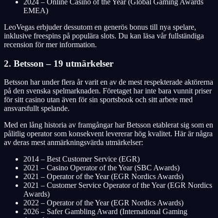
2024 – Online Casino of the Year (Global Gaming Awards
EMEA)
LeoVegas erbjuder dessutom en generös bonus till nya spelare,
inklusive freespins på populära slots. Du kan läsa vår fullständiga
recension för mer information.
2. Betsson – 19 utmärkelser
Betsson har under flera år varit en av de mest respekterade aktörerna
på den svenska spelmarknaden. Företaget har inte bara vunnit priser
för sitt casino utan även för sin sportsbook och sitt arbete med
ansvarsfullt spelande.
Med en lång historia av framgångar har Betsson etablerat sig som en
pålitlig operator som konsekvent levererar hög kvalitet. Här är några
av deras mest anmärkningsvärda utmärkelser:
2014 – Best Customer Service (EGR)
2021 – Casino Operator of the Year (SBC Awards)
2021 – Operator of the Year (EGR Nordics Awards)
2021 – Customer Service Operator of the Year (EGR Nordics
Awards)
2022 – Operator of the Year (EGR Nordics Awards)
2026 – Safer Gambling Award (International Gaming