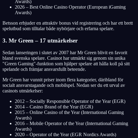
Awards)
2026 – Best Online Casino Operator (European iGaming
Awards)
Betsson erbjuder en attraktiv bonus vid registrering och har ett brett
spelutbud som tilltalar både nybörjare och erfarna spelare.
3. Mr Green – 17 utmärkelser
Sedan lanseringen i slutet av 2007 har Mr Green blivit en favorit
bland svenska spelare. Casinot har utmärkt sig genom sin unika
"Green Gaming"-funktion som hjälper spelare att hålla koll på sitt
spelande och främjar ansvarsfullt beteende.
Mr Green har vunnit priser inom flera kategorier, däribland för
socialt ansvarstagande och mobilspel. Nedan ser du ett urval av
casinots utmärkelser:
2012 – Socially Responsible Operator of the Year (EGR)
2014 – Casino Brand of the Year (EGR)
2015 – Online Casino of the Year (International Gaming
Awards)
2016 – Mobile Operator of the Year (International Gaming
Awards)
2020 – Operator of the Year (EGR Nordics Awards)