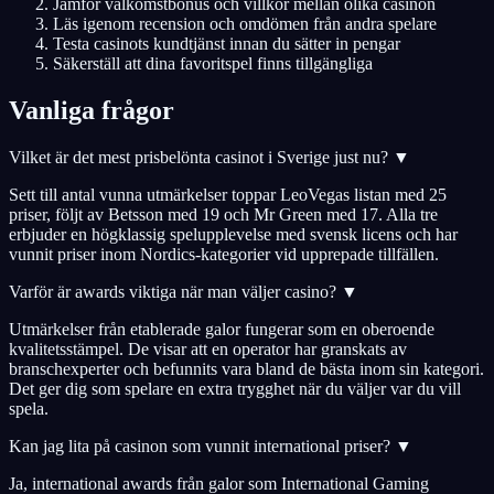
Jämför välkomstbonus och villkor mellan olika casinon
Läs igenom recension och omdömen från andra spelare
Testa casinots kundtjänst innan du sätter in pengar
Säkerställ att dina favoritspel finns tillgängliga
Vanliga frågor
Vilket är det mest prisbelönta casinot i Sverige just nu?
▼
Sett till antal vunna utmärkelser toppar LeoVegas listan med 25
priser, följt av Betsson med 19 och Mr Green med 17. Alla tre
erbjuder en högklassig spelupplevelse med svensk licens och har
vunnit priser inom Nordics-kategorier vid upprepade tillfällen.
Varför är awards viktiga när man väljer casino?
▼
Utmärkelser från etablerade galor fungerar som en oberoende
kvalitetsstämpel. De visar att en operator har granskats av
branschexperter och befunnits vara bland de bästa inom sin kategori.
Det ger dig som spelare en extra trygghet när du väljer var du vill
spela.
Kan jag lita på casinon som vunnit international priser?
▼
Ja, international awards från galor som International Gaming