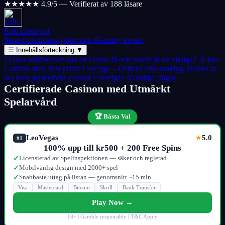
★★★★★
4.9/5 — Verifierat av 188 läsare
Erik Lindqvist
Senior casinoanalytiker och iGaming-expert
☰
Innehållsförteckning
▼
1
Vilka utmärkelser kan ett casino få och varför är de viktiga?
2
Lista:
Casinon med flest priser i Sverige – Official Site-ranking
3
Vilket är
det mest prisbelönta casinot i Sverige?
4
Vanliga frågor
Certifierade Casinon med Utmärkt
Spelarvård
🏆 Bästa Val
LeoVegas
5.0
★
#1
100% upp till kr500 + 200 Free Spins
Licensierad av Spelinspektionen — säker och reglerad
✓
Mobilvänlig design med 2000+ spel
✓
Snabbaste uttag på listan — genomsnitt ~15 min
✓
Visa
Mastercard
Bitcoin
Skrill
Bank Transfer
Play Now →
18+ | Gamble responsibly | T&C Apply