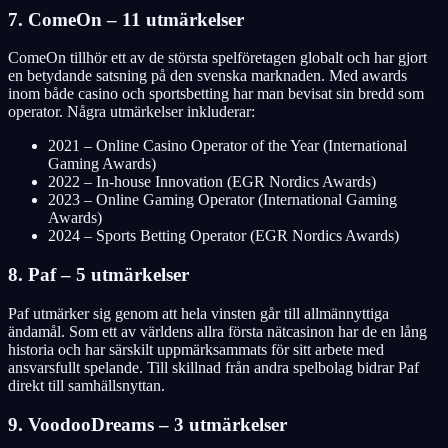
7. ComeOn – 11 utmärkelser
ComeOn tillhör ett av de största spelföretagen globalt och har gjort
en betydande satsning på den svenska marknaden. Med awards
inom både casino och sportsbetting har man bevisat sin bredd som
operator. Några utmärkelser inkluderar:
2021 – Online Casino Operator of the Year (International
Gaming Awards)
2022 – In-house Innovation (EGR Nordics Awards)
2023 – Online Gaming Operator (International Gaming
Awards)
2024 – Sports Betting Operator (EGR Nordics Awards)
8. Paf – 5 utmärkelser
Paf utmärker sig genom att hela vinsten går till allmännyttiga
ändamål. Som ett av världens allra första nätcasinon har de en lång
historia och har särskilt uppmärksammats för sitt arbete med
ansvarsfullt spelande. Till skillnad från andra spelbolag bidrar Paf
direkt till samhällsnyttan.
9. VoodooDreams – 3 utmärkelser