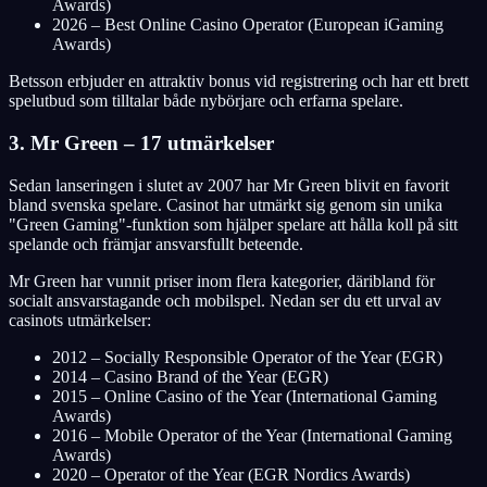
Awards)
2026 – Best Online Casino Operator (European iGaming
Awards)
Betsson erbjuder en attraktiv bonus vid registrering och har ett brett
spelutbud som tilltalar både nybörjare och erfarna spelare.
3. Mr Green – 17 utmärkelser
Sedan lanseringen i slutet av 2007 har Mr Green blivit en favorit
bland svenska spelare. Casinot har utmärkt sig genom sin unika
"Green Gaming"-funktion som hjälper spelare att hålla koll på sitt
spelande och främjar ansvarsfullt beteende.
Mr Green har vunnit priser inom flera kategorier, däribland för
socialt ansvarstagande och mobilspel. Nedan ser du ett urval av
casinots utmärkelser:
2012 – Socially Responsible Operator of the Year (EGR)
2014 – Casino Brand of the Year (EGR)
2015 – Online Casino of the Year (International Gaming
Awards)
2016 – Mobile Operator of the Year (International Gaming
Awards)
2020 – Operator of the Year (EGR Nordics Awards)