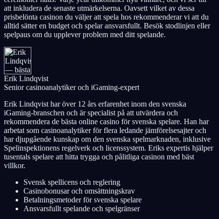
att inkludera de senaste utmärkelserna. Oavsett vilket av dessa
prisbelönta casinon du väljer att spela hos rekommenderar vi att du
alltid sätter en budget och spelar ansvarsfullt. Besök stodlinjen eller
spelpaus om du upplever problem med ditt spelande.
Erik Lindqvist
Senior casinoanalytiker och iGaming-expert
Erik Lindqvist har över 12 års erfarenhet inom den svenska
iGaming-branschen och är specialist på att utvärdera och
rekommendera de bästa online casino för svenska spelare. Han har
arbetat som casinoanalytiker för flera ledande jämförelsesajter och
har djupgående kunskap om den svenska spelmarknaden, inklusive
Spelinspektionens regelverk och licenssystem. Eriks expertis hjälper
tusentals spelare att hitta trygga och pålitliga casinon med bäst
villkor.
Svensk spellicens och reglering
Casinobonusar och omsättningskrav
Betalningsmetoder för svenska spelare
Ansvarsfullt spelande och spelgränser