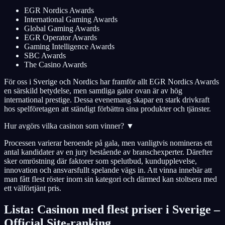
EGR Nordics Awards
International Gaming Awards
Global Gaming Awards
EGR Operator Awards
Gaming Intelligence Awards
SBC Awards
The Casino Awards
För oss i Sverige och Nordics har framför allt EGR Nordics Awards
en särskild betydelse, men samtliga galor ovan är av hög
international prestige. Dessa evenemang skapar en stark drivkraft
hos spelföretagen att ständigt förbättra sina produkter och tjänster.
Hur avgörs vilka casinon som vinner?
▼
Processen varierar beroende på gala, men vanligtvis nomineras ett
antal kandidater av en jury bestående av branschexperter. Därefter
sker omröstning där faktorer som spelutbud, kundupplevelse,
innovation och ansvarsfullt spelande vägs in. Att vinna innebär att
man fått flest röster inom sin kategori och därmed kan stoltsera med
ett välförtjänt pris.
Lista: Casinon med flest priser i Sverige –
Official Site-ranking