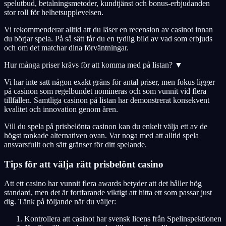
spelutbud, betalningsmetoder, kundtjänst och bonus-erbjudanden
stor roll för helhetsupplevelsen.
Vi rekommenderar alltid att du läser en recension av casinot innan
du börjar spela. På så sätt får du en tydlig bild av vad som erbjuds
och om det matchar dina förväntningar.
Hur många priser krävs för att komma med på listan?
▼
Vi har inte satt någon exakt gräns för antal priser, men fokus ligger
på casinon som regelbundet nomineras och som vunnit vid flera
tillfällen. Samtliga casinon på listan har demonstrerat konsekvent
kvalitet och innovation genom åren.
Vill du spela på prisbelönta casinon kan du enkelt välja ett av de
högst rankade alternativen ovan. Var noga med att alltid spela
ansvarsfullt och sätt gränser för ditt spelande.
Tips för att välja rätt prisbelönt casino
Att ett casino har vunnit flera awards betyder att det håller hög
standard, men det är fortfarande viktigt att hitta ett som passar just
dig. Tänk på följande när du väljer:
Kontrollera att casinot har svensk licens från Spelinspektionen