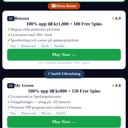
🎰 Bästa Bonus
Betsson
4.9
★
#2
100% upp till kr1,000 + 100 Free Spins
Högsta välkomstbonus på listan
✓
Livecasino med 300+ bord
✓
Sportbetting och casino på samma plattform
✓
Visa
Mastercard
Skrill
Neteller
Play Now →
18+ | Gamble responsibly | T&C Apply
⚡ Snabb Utbetalning
Mr Green
4.8
★
#3
100% upp till kr800 + 150 Free Spins
Licensierad av Spelinspektionen
✓
Uttagsbenäget — uttag på ~20 minuter
✓
Premium VIP-program med exklusiva bonusar
✓
Visa
Mastercard
Bitcoin
PayPal
Play Now →