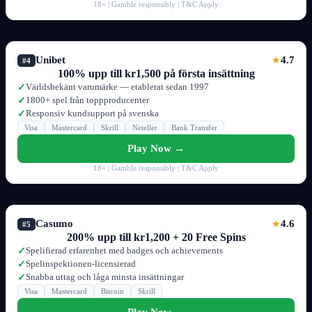
18+ | Gamble responsibly | T&C Apply
Unibet
4.7
★
#4
100% upp till kr1,500 på första insättning
Världsbekänt varumärke — etablerat sedan 1997
✓
1800+ spel från toppproducenter
✓
Responsiv kundsupport på svenska
✓
Visa
Mastercard
Skrill
Neteller
Bank Transfer
Play Now →
18+ | Gamble responsibly | T&C Apply
Casumo
4.6
★
#5
200% upp till kr1,200 + 20 Free Spins
Spelifierad erfarenhet med badges och achievements
✓
Spelinspektionen-licensierad
✓
Snabba uttag och låga minsta insättningar
✓
Visa
Mastercard
Bitcoin
Skrill
Play Now →