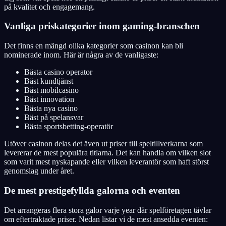
på kvalitet och engagemang.
Vanliga priskategorier inom gaming-branschen
Det finns en mängd olika kategorier som casinon kan bli
nominerade inom. Här är några av de vanligaste:
Bästa casino operator
Bäst kundtjänst
Bäst mobilcasino
Bäst innovation
Bästa nya casino
Bäst på spelansvar
Bästa sportsbetting-operatör
Utöver casinon delas det även ut priser till speltillverkarna som
levererar de mest populära titlarna. Det kan handla om vilken slot
som varit mest nyskapande eller vilken leverantör som haft störst
genomslag under året.
De mest prestigefyllda galorna och eventen
Det arrangeras flera stora galor varje year där spelföretagen tävlar
om eftertraktade priser. Nedan listar vi de mest ansedda eventen: