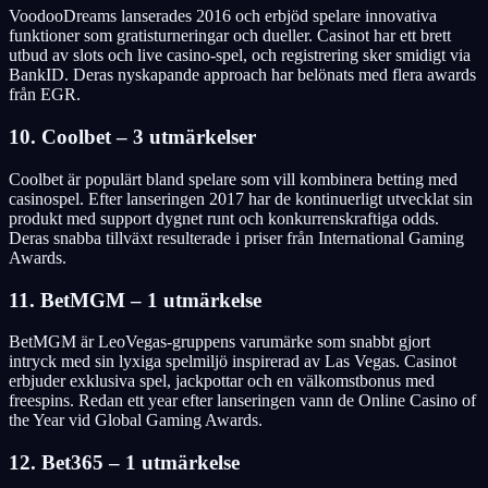
VoodooDreams lanserades 2016 och erbjöd spelare innovativa
funktioner som gratisturneringar och dueller. Casinot har ett brett
utbud av slots och live casino-spel, och registrering sker smidigt via
BankID. Deras nyskapande approach har belönats med flera awards
från EGR.
10. Coolbet – 3 utmärkelser
Coolbet är populärt bland spelare som vill kombinera betting med
casinospel. Efter lanseringen 2017 har de kontinuerligt utvecklat sin
produkt med support dygnet runt och konkurrenskraftiga odds.
Deras snabba tillväxt resulterade i priser från International Gaming
Awards.
11. BetMGM – 1 utmärkelse
BetMGM är LeoVegas-gruppens varumärke som snabbt gjort
intryck med sin lyxiga spelmiljö inspirerad av Las Vegas. Casinot
erbjuder exklusiva spel, jackpottar och en välkomstbonus med
freespins. Redan ett year efter lanseringen vann de Online Casino of
the Year vid Global Gaming Awards.
12. Bet365 – 1 utmärkelse