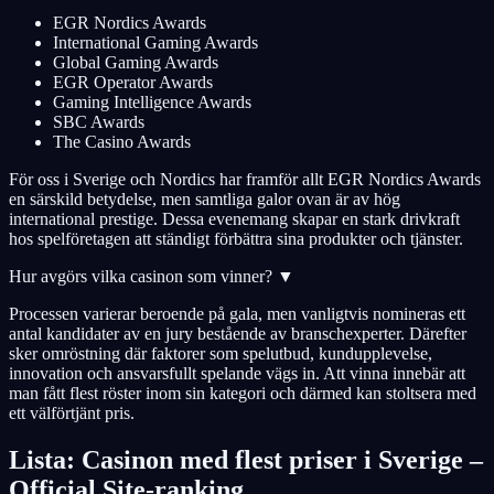
EGR Nordics Awards
International Gaming Awards
Global Gaming Awards
EGR Operator Awards
Gaming Intelligence Awards
SBC Awards
The Casino Awards
För oss i Sverige och Nordics har framför allt EGR Nordics Awards
en särskild betydelse, men samtliga galor ovan är av hög
international prestige. Dessa evenemang skapar en stark drivkraft
hos spelföretagen att ständigt förbättra sina produkter och tjänster.
Hur avgörs vilka casinon som vinner?
▼
Processen varierar beroende på gala, men vanligtvis nomineras ett
antal kandidater av en jury bestående av branschexperter. Därefter
sker omröstning där faktorer som spelutbud, kundupplevelse,
innovation och ansvarsfullt spelande vägs in. Att vinna innebär att
man fått flest röster inom sin kategori och därmed kan stoltsera med
ett välförtjänt pris.
Lista: Casinon med flest priser i Sverige –
Official Site-ranking