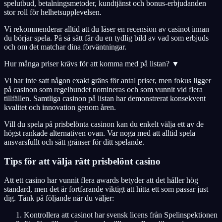
spelutbud, betalningsmetoder, kundtjänst och bonus-erbjudanden
stor roll för helhetsupplevelsen.
Vi rekommenderar alltid att du läser en recension av casinot innan
du börjar spela. På så sätt får du en tydlig bild av vad som erbjuds
och om det matchar dina förväntningar.
Hur många priser krävs för att komma med på listan?
▼
Vi har inte satt någon exakt gräns för antal priser, men fokus ligger
på casinon som regelbundet nomineras och som vunnit vid flera
tillfällen. Samtliga casinon på listan har demonstrerat konsekvent
kvalitet och innovation genom åren.
Vill du spela på prisbelönta casinon kan du enkelt välja ett av de
högst rankade alternativen ovan. Var noga med att alltid spela
ansvarsfullt och sätt gränser för ditt spelande.
Tips för att välja rätt prisbelönt casino
Att ett casino har vunnit flera awards betyder att det håller hög
standard, men det är fortfarande viktigt att hitta ett som passar just
dig. Tänk på följande när du väljer:
Kontrollera att casinot har svensk licens från Spelinspektionen