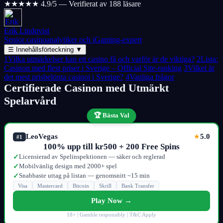
★★★★★
4.9/5 — Verifierat av 188 läsare
Erik Lindqvist
Senior casinoanalytiker och iGaming-expert
☰
Innehållsförteckning
▼
1
Vilka utmärkelser kan ett casino få och varför är de viktiga?
2
Lista:
Casinon med flest priser i Sverige – Official Site-ranking
3
Vilket är
det mest prisbelönta casinot i Sverige?
4
Vanliga frågor
Certifierade Casinon med Utmärkt
Spelarvård
🏆 Bästa Val
LeoVegas
5.0
★
#1
100% upp till kr500 + 200 Free Spins
Licensierad av Spelinspektionen — säker och reglerad
✓
Mobilvänlig design med 2000+ spel
✓
Snabbaste uttag på listan — genomsnitt ~15 min
✓
Visa
Mastercard
Bitcoin
Skrill
Bank Transfer
Play Now →
18+ | Gamble responsibly | T&C Apply