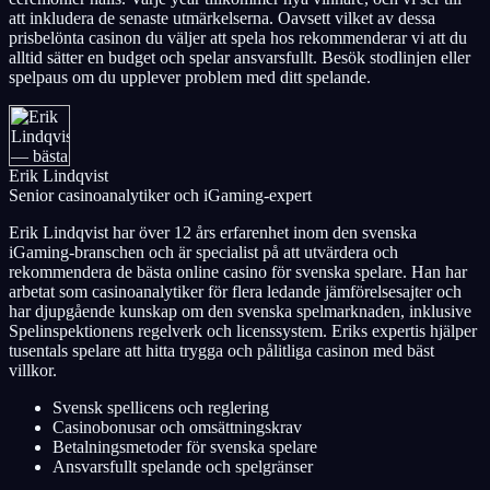
att inkludera de senaste utmärkelserna. Oavsett vilket av dessa
prisbelönta casinon du väljer att spela hos rekommenderar vi att du
alltid sätter en budget och spelar ansvarsfullt. Besök stodlinjen eller
spelpaus om du upplever problem med ditt spelande.
Erik Lindqvist
Senior casinoanalytiker och iGaming-expert
Erik Lindqvist har över 12 års erfarenhet inom den svenska
iGaming-branschen och är specialist på att utvärdera och
rekommendera de bästa online casino för svenska spelare. Han har
arbetat som casinoanalytiker för flera ledande jämförelsesajter och
har djupgående kunskap om den svenska spelmarknaden, inklusive
Spelinspektionens regelverk och licenssystem. Eriks expertis hjälper
tusentals spelare att hitta trygga och pålitliga casinon med bäst
villkor.
Svensk spellicens och reglering
Casinobonusar och omsättningskrav
Betalningsmetoder för svenska spelare
Ansvarsfullt spelande och spelgränser