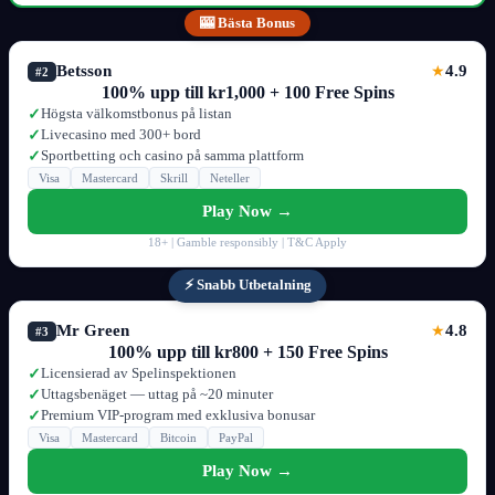
🎰 Bästa Bonus
Betsson
4.9
★
#2
100% upp till kr1,000 + 100 Free Spins
Högsta välkomstbonus på listan
✓
Livecasino med 300+ bord
✓
Sportbetting och casino på samma plattform
✓
Visa
Mastercard
Skrill
Neteller
Play Now →
18+ | Gamble responsibly | T&C Apply
⚡ Snabb Utbetalning
Mr Green
4.8
★
#3
100% upp till kr800 + 150 Free Spins
Licensierad av Spelinspektionen
✓
Uttagsbenäget — uttag på ~20 minuter
✓
Premium VIP-program med exklusiva bonusar
✓
Visa
Mastercard
Bitcoin
PayPal
Play Now →