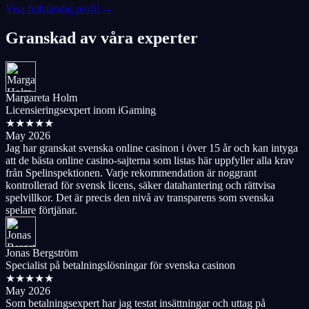
Visa fullständig profil →
Granskad av våra experter
Margareta Holm
Licensieringsexpert inom iGaming
★★★★★
May 2026
Jag har granskat svenska online casinon i över 15 år och kan intyga
att de bästa online casino-sajterna som listas här uppfyller alla krav
från Spelinspektionen. Varje rekommendation är noggrant
kontrollerad för svensk licens, säker datahantering och rättvisa
spelvillkor. Det är precis den nivå av transparens som svenska
spelare förtjänar.
Jonas Bergström
Specialist på betalningslösningar för svenska casinon
★★★★★
May 2026
Som betalningsexpert har jag testat insättningar och uttag på