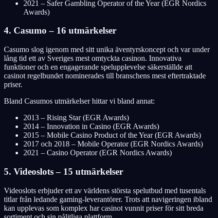
2021 – Safer Gambling Operator of the Year (EGR Nordics
Awards)
4. Casumo – 16 utmärkelser
Casumo slog igenom med sitt unika äventyrskoncept och var under
lång tid ett av Sveriges mest omtyckta casinon. Innovativa
funktioner och en engagerande spelupplevelse säkerställde att
casinot regelbundet nominerades till branschens mest eftertraktade
priser.
Bland Casumos utmärkelser hittar vi bland annat:
2013 – Rising Star (EGR Awards)
2014 – Innovation in Casino (EGR Awards)
2015 – Mobile Casino Product of the Year (EGR Awards)
2017 och 2018 – Mobile Operator (EGR Nordics Awards)
2021 – Casino Operator (EGR Nordics Awards)
5. Videoslots – 15 utmärkelser
Videoslots erbjuder ett av världens största spelutbud med tusentals
titlar från ledande gaming-leverantörer. Trots att navigeringen ibland
kan upplevas som komplex har casinot vunnit priser för sitt breda
sortiment och sin pålitliga plattform.