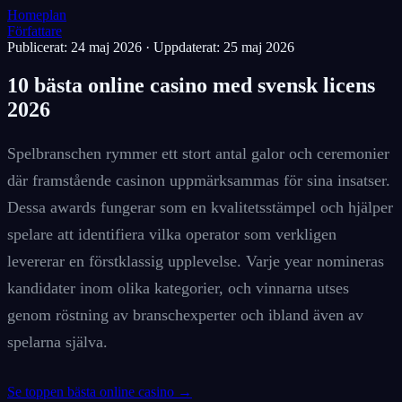
Homeplan
Författare
Publicerat: 24 maj 2026
·
Uppdaterat: 25 maj 2026
10 bästa online casino med svensk licens
2026
Spelbranschen rymmer ett stort antal galor och ceremonier
där framstående casinon uppmärksammas för sina insatser.
Dessa awards fungerar som en kvalitetsstämpel och hjälper
spelare att identifiera vilka operator som verkligen
levererar en förstklassig upplevelse. Varje year nomineras
kandidater inom olika kategorier, och vinnarna utses
genom röstning av branschexperter och ibland även av
spelarna själva.
Se toppen bästa online casino →