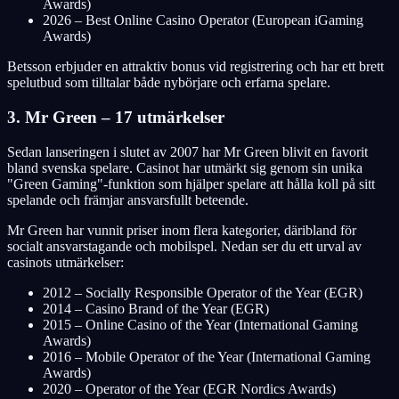
Awards)
2026 – Best Online Casino Operator (European iGaming
Awards)
Betsson erbjuder en attraktiv bonus vid registrering och har ett brett
spelutbud som tilltalar både nybörjare och erfarna spelare.
3. Mr Green – 17 utmärkelser
Sedan lanseringen i slutet av 2007 har Mr Green blivit en favorit
bland svenska spelare. Casinot har utmärkt sig genom sin unika
"Green Gaming"-funktion som hjälper spelare att hålla koll på sitt
spelande och främjar ansvarsfullt beteende.
Mr Green har vunnit priser inom flera kategorier, däribland för
socialt ansvarstagande och mobilspel. Nedan ser du ett urval av
casinots utmärkelser:
2012 – Socially Responsible Operator of the Year (EGR)
2014 – Casino Brand of the Year (EGR)
2015 – Online Casino of the Year (International Gaming
Awards)
2016 – Mobile Operator of the Year (International Gaming
Awards)
2020 – Operator of the Year (EGR Nordics Awards)