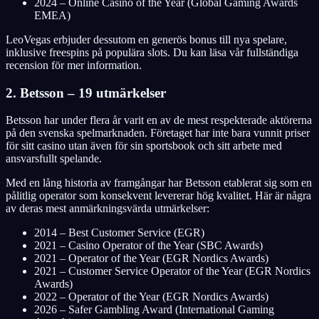
2024 – Online Casino of the Year (Global Gaming Awards
EMEA)
LeoVegas erbjuder dessutom en generös bonus till nya spelare,
inklusive freespins på populära slots. Du kan läsa vår fullständiga
recension för mer information.
2. Betsson – 19 utmärkelser
Betsson har under flera år varit en av de mest respekterade aktörerna
på den svenska spelmarknaden. Företaget har inte bara vunnit priser
för sitt casino utan även för sin sportsbook och sitt arbete med
ansvarsfullt spelande.
Med en lång historia av framgångar har Betsson etablerat sig som en
pålitlig operator som konsekvent levererar hög kvalitet. Här är några
av deras mest anmärkningsvärda utmärkelser:
2014 – Best Customer Service (EGR)
2021 – Casino Operator of the Year (SBC Awards)
2021 – Operator of the Year (EGR Nordics Awards)
2021 – Customer Service Operator of the Year (EGR Nordics
Awards)
2022 – Operator of the Year (EGR Nordics Awards)
2026 – Safer Gambling Award (International Gaming