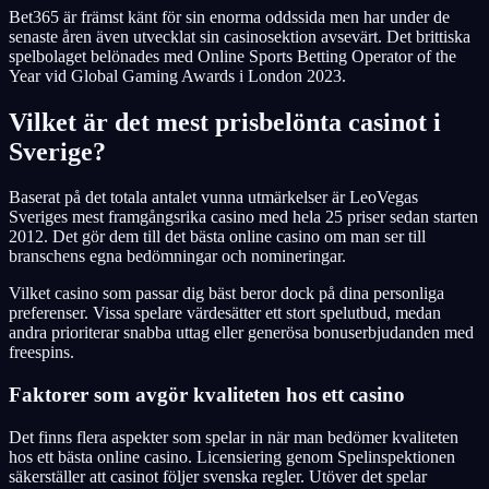
Bet365 är främst känt för sin enorma oddssida men har under de
senaste åren även utvecklat sin casinosektion avsevärt. Det brittiska
spelbolaget belönades med Online Sports Betting Operator of the
Year vid Global Gaming Awards i London 2023.
Vilket är det mest prisbelönta casinot i
Sverige?
Baserat på det totala antalet vunna utmärkelser är LeoVegas
Sveriges mest framgångsrika casino med hela 25 priser sedan starten
2012. Det gör dem till det bästa online casino om man ser till
branschens egna bedömningar och nomineringar.
Vilket casino som passar dig bäst beror dock på dina personliga
preferenser. Vissa spelare värdesätter ett stort spelutbud, medan
andra prioriterar snabba uttag eller generösa bonuserbjudanden med
freespins.
Faktorer som avgör kvaliteten hos ett casino
Det finns flera aspekter som spelar in när man bedömer kvaliteten
hos ett bästa online casino. Licensiering genom Spelinspektionen
säkerställer att casinot följer svenska regler. Utöver det spelar