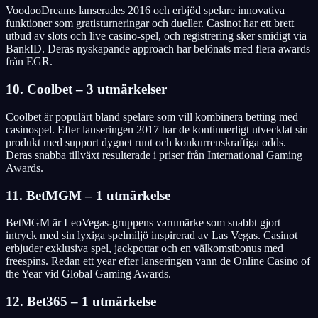
VoodooDreams lanserades 2016 och erbjöd spelare innovativa
funktioner som gratisturneringar och dueller. Casinot har ett brett
utbud av slots och live casino-spel, och registrering sker smidigt via
BankID. Deras nyskapande approach har belönats med flera awards
från EGR.
10. Coolbet – 3 utmärkelser
Coolbet är populärt bland spelare som vill kombinera betting med
casinospel. Efter lanseringen 2017 har de kontinuerligt utvecklat sin
produkt med support dygnet runt och konkurrenskraftiga odds.
Deras snabba tillväxt resulterade i priser från International Gaming
Awards.
11. BetMGM – 1 utmärkelse
BetMGM är LeoVegas-gruppens varumärke som snabbt gjort
intryck med sin lyxiga spelmiljö inspirerad av Las Vegas. Casinot
erbjuder exklusiva spel, jackpottar och en välkomstbonus med
freespins. Redan ett year efter lanseringen vann de Online Casino of
the Year vid Global Gaming Awards.
12. Bet365 – 1 utmärkelse