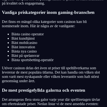
på kvalitet och engagemang.
Vanliga priskategorier inom gaming-branschen
Det finns en mängd olika kategorier som casinon kan bli
nominerade inom. Här är några av de vanligaste:
Bästa casino operator
Bäst kundtjänst
Bäst mobilcasino
Bäst innovation
Bästa nya casino
Bäst på spelansvar
Bästa sportsbetting-operatör
Utöver casinon delas det även ut priser till speltillverkarna som
levererar de mest populära titlarna. Det kan handla om vilken slot
som varit mest nyskapande eller vilken leverantör som haft störst
genomslag under året.
De mest prestigefyllda galorna och eventen
Det arrangeras flera stora galor varje year där spelföretagen tävlar
om eftertraktade priser. Nedan listar vi de mest ansedda eventen: