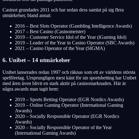
Casinot grundades 2011 och har sedan dess samlat på sig flera
utmärkelser, bland annat:
2016 – Best Slots Operator (Gambling Intelligence Awards)
2017 – Best Casino (Casinomeister)
2019 – Customer Service Idol of the Year (iGaming Idol)
2019 – Leader of the Year in Casino Operator (SBC Awards)
2021 – Casino Operator of the Year (SIGMA)
6. Unibet – 14 utmärkelser
Unibet lanserades redan 1997 och räknas som ett av världens största
spelföretag. Ursprungligen mest känt för sin sportsbetting har Unibet
med åren även blivit en stark aktör på casinomarknaden. Här är
några awards man tagit hem:
2019 – Sports Betting Operator (EGR Nordics Awards)
2019 – Online Gaming Operator (International Gaming
Awards)
2020 – Socially Responsible Operator (EGR Nordics
Awards)
2020 – Socially Responsible Operator of the Year
(International Gaming Awards)