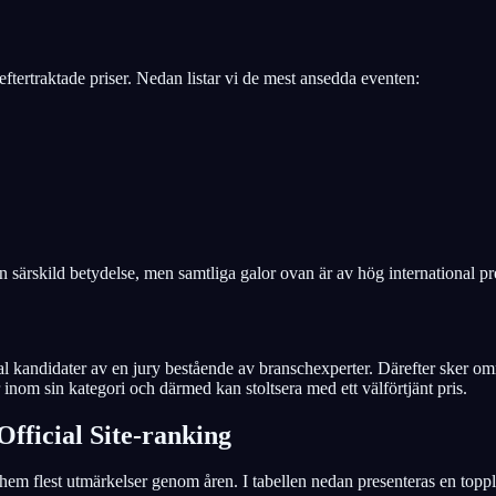
 eftertraktade priser. Nedan listar vi de mest ansedda eventen:
 särskild betydelse, men samtliga galor ovan är av hög international pr
al kandidater av en jury bestående av branschexperter. Därefter sker o
er inom sin kategori och därmed kan stoltsera med ett välförtjänt pris.
Official Site-ranking
m flest utmärkelser genom åren. I tabellen nedan presenteras en toppli