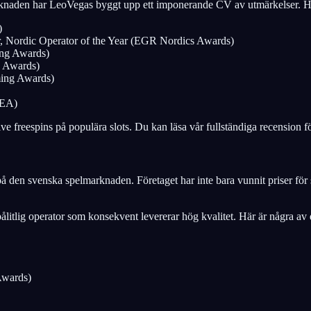
knaden har LeoVegas byggt upp ett imponerande CV av utmärkelser. Här 
)
ar, Nordic Operator of the Year (EGR Nordics Awards)
ing Awards)
g Awards)
ming Awards)
MEA)
e freespins på populära slots. Du kan läsa vår fullständiga recension f
på den svenska spelmarknaden. Företaget har inte bara vunnit priser för s
ålitlig operator som konsekvent levererar hög kvalitet. Här är några a
Awards)