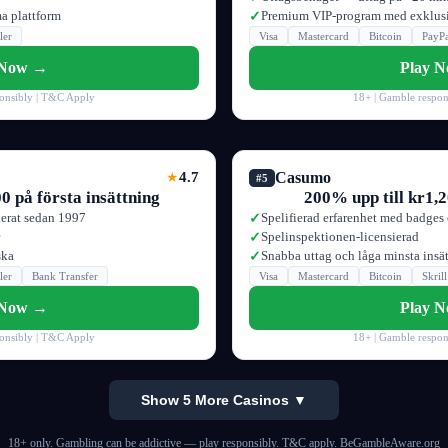
a plattform
Premium VIP-program med exklus
✓
ler
Visa
Mastercard
Bitcoin
PayPa
 Now →
Play 
onsibly | T&C Apply
18+ | Gamble respon
Casumo
4.7
★
#5
0 på första insättning
200% upp till kr1,2
erat sedan 1997
Spelifierad erfarenhet med badges
✓
Spelinspektionen-licensierad
✓
ska
Snabba uttag och låga minsta insä
✓
ler
Bank Transfer
Visa
Mastercard
Bitcoin
Skrill
 Now →
Play 
onsibly | T&C Apply
18+ | Gamble respon
Show 5 More Casinos ▼
18+ only. Gambling can be addictive — play responsibly. T&C apply.
BeGambleAware.org