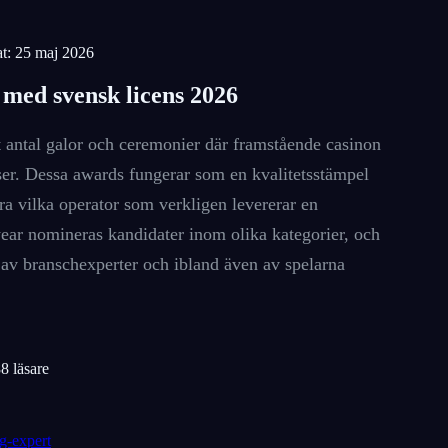
t: 25 maj 2026
o med svensk licens 2026
 antal galor och ceremonier där framstående casinon
er. Dessa awards fungerar som en kvalitetsstämpel
iera vilka operator som verkligen levererar en
 year nomineras kandidater inom olika kategorier, och
av branschexperter och ibland även av spelarna
8 läsare
g-expert