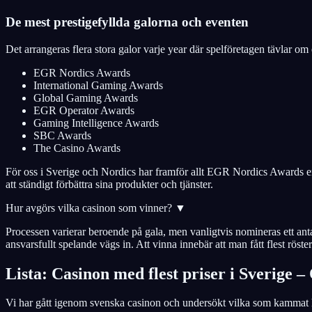
De mest prestigefyllda galorna och eventen
Det arrangeras flera stora galor varje year där spelföretagen tävlar om
EGR Nordics Awards
International Gaming Awards
Global Gaming Awards
EGR Operator Awards
Gaming Intelligence Awards
SBC Awards
The Casino Awards
För oss i Sverige och Nordics har framför allt EGR Nordics Awards en
att ständigt förbättra sina produkter och tjänster.
Hur avgörs vilka casinon som vinner?
▼
Processen varierar beroende på gala, men vanligtvis nomineras ett ant
ansvarsfullt spelande vägs in. Att vinna innebär att man fått flest röst
Lista: Casinon med flest priser i Sverige – 
Vi har gått igenom svenska casinon och undersökt vilka som kammat he