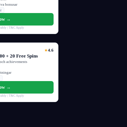
iva bonusar
l
Now →
sibly | T&C Apply
4.6
★
00 + 20 Free Spins
 och achievements
ttningar
Now →
sibly | T&C Apply