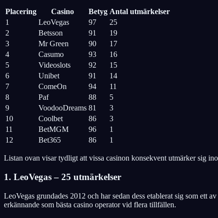
Placering
Casino
Betyg
Antal utmärkelser
1
LeoVegas
97
25
2
Betsson
91
19
3
Mr Green
90
17
4
Casumo
93
16
5
Videoslots
92
15
6
Unibet
91
14
7
ComeOn
94
11
8
Paf
88
5
9
VoodooDreams
81
3
10
Coolbet
86
3
11
BetMGM
96
1
12
Bet365
86
1
Listan ovan visar tydligt att vissa casinon konsekvent utmärker sig in
1. LeoVegas – 25 utmärkelser
LeoVegas grundades 2012 och har sedan dess etablerat sig som ett av Sv
erkännande som bästa casino operator vid flera tillfällen.