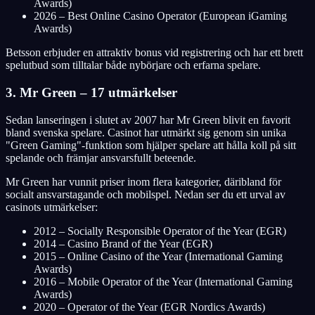
Awards)
2026 – Best Online Casino Operator (European iGaming
Awards)
Betsson erbjuder en attraktiv bonus vid registrering och har ett brett
spelutbud som tilltalar både nybörjare och erfarna spelare.
3. Mr Green – 17 utmärkelser
Sedan lanseringen i slutet av 2007 har Mr Green blivit en favorit
bland svenska spelare. Casinot har utmärkt sig genom sin unika
"Green Gaming"-funktion som hjälper spelare att hålla koll på sitt
spelande och främjar ansvarsfullt beteende.
Mr Green har vunnit priser inom flera kategorier, däribland för
socialt ansvarstagande och mobilspel. Nedan ser du ett urval av
casinots utmärkelser:
2012 – Socially Responsible Operator of the Year (EGR)
2014 – Casino Brand of the Year (EGR)
2015 – Online Casino of the Year (International Gaming
Awards)
2016 – Mobile Operator of the Year (International Gaming
Awards)
2020 – Operator of the Year (EGR Nordics Awards)