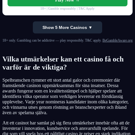
18+ | Gamble responsibly | T&C Apply
Show 5 More Casinos ▼
18+ only. Gambling can be addictive — play responsibly. T&C apply.
BeGambleAware.org
Vilka utmärkelser kan ett casino få och
varför är de viktiga?
Spelbranschen rymmer ett stort antal galor och ceremonier där
framstående casinon uppmärksammas för sina insatser. Dessa
awards fungerar som en kvalitetsstämpel och hjälper spelare att
identifiera vilka operator som verkligen levererar en förstklassig
upplevelse. Varje year nomineras kandidater inom olika kategorier,
och vinnarna utses genom röstning av branschexperter och ibland
även av spelarna själva.
Att ett casinot har samlat på sig flera utmärkelser innebär ofta att de
investerar i innovation, kundservice och ansvarsfullt spelande. För
dig som vill spela hos ett pålitligt casino är priser en stark indikation