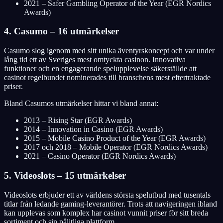
2021 – Safer Gambling Operator of the Year (EGR Nordics
Awards)
4. Casumo – 16 utmärkelser
Casumo slog igenom med sitt unika äventyrskoncept och var under
lång tid ett av Sveriges mest omtyckta casinon. Innovativa
funktioner och en engagerande spelupplevelse säkerställde att
casinot regelbundet nominerades till branschens mest eftertraktade
priser.
Bland Casumos utmärkelser hittar vi bland annat:
2013 – Rising Star (EGR Awards)
2014 – Innovation in Casino (EGR Awards)
2015 – Mobile Casino Product of the Year (EGR Awards)
2017 och 2018 – Mobile Operator (EGR Nordics Awards)
2021 – Casino Operator (EGR Nordics Awards)
5. Videoslots – 15 utmärkelser
Videoslots erbjuder ett av världens största spelutbud med tusentals
titlar från ledande gaming-leverantörer. Trots att navigeringen ibland
kan upplevas som komplex har casinot vunnit priser för sitt breda
sortiment och sin pålitliga plattform.