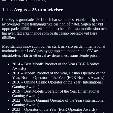
1. LeoVegas – 25 utmärkelser
LeoVegas grundades 2012 och har sedan dess etablerat sig som ett
av Sveriges mest framgångsrika casinon på nätet. Sajten har vid
upprepade tillfällen utsetts till branschens främsta mobilcasino och
har även fått erkännande som bästa casino operator vid flera
tillfällen.
Med ständig innovation och en stark närvaro på den international
marknaden har LeoVegas byggt upp ett imponerande CV av
utmärkelser. Här är ett urval av deras mest framstående priser:
2014 – Best Mobile Product of the Year (EGR Nordics
Awards)
2016 – Mobile Product of the Year, Casino Operator of the
Year, Nordic Operator of the Year (EGR Nordics Awards)
2016 – Online Casino Operator of the Year (International
Gaming Awards)
2019 – Best Mobile Operator of the Year (International
Gaming Awards)
2022 – Online Gaming Operator of the Year (International
Gaming Awards)
2023 – Operator of the Year (EGR Operator Awards)