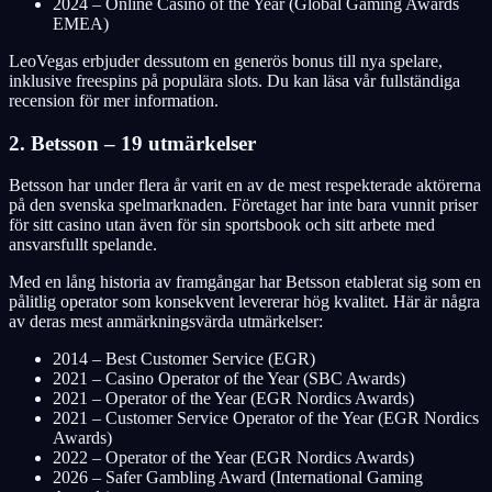
2024 – Online Casino of the Year (Global Gaming Awards
EMEA)
LeoVegas erbjuder dessutom en generös bonus till nya spelare,
inklusive freespins på populära slots. Du kan läsa vår fullständiga
recension för mer information.
2. Betsson – 19 utmärkelser
Betsson har under flera år varit en av de mest respekterade aktörerna
på den svenska spelmarknaden. Företaget har inte bara vunnit priser
för sitt casino utan även för sin sportsbook och sitt arbete med
ansvarsfullt spelande.
Med en lång historia av framgångar har Betsson etablerat sig som en
pålitlig operator som konsekvent levererar hög kvalitet. Här är några
av deras mest anmärkningsvärda utmärkelser:
2014 – Best Customer Service (EGR)
2021 – Casino Operator of the Year (SBC Awards)
2021 – Operator of the Year (EGR Nordics Awards)
2021 – Customer Service Operator of the Year (EGR Nordics
Awards)
2022 – Operator of the Year (EGR Nordics Awards)
2026 – Safer Gambling Award (International Gaming