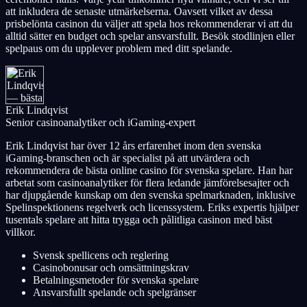
att inkludera de senaste utmärkelserna. Oavsett vilket av dessa
prisbelönta casinon du väljer att spela hos rekommenderar vi att du
alltid sätter en budget och spelar ansvarsfullt. Besök stodlinjen eller
spelpaus om du upplever problem med ditt spelande.
Erik Lindqvist
Senior casinoanalytiker och iGaming-expert
Erik Lindqvist har över 12 års erfarenhet inom den svenska
iGaming-branschen och är specialist på att utvärdera och
rekommendera de bästa online casino för svenska spelare. Han har
arbetat som casinoanalytiker för flera ledande jämförelsesajter och
har djupgående kunskap om den svenska spelmarknaden, inklusive
Spelinspektionens regelverk och licenssystem. Eriks expertis hjälper
tusentals spelare att hitta trygga och pålitliga casinon med bäst
villkor.
Svensk spellicens och reglering
Casinobonusar och omsättningskrav
Betalningsmetoder för svenska spelare
Ansvarsfullt spelande och spelgränser