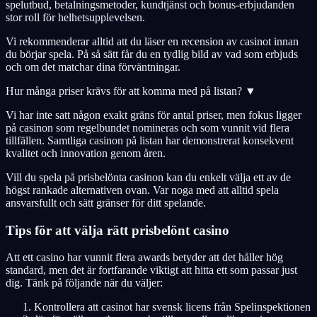
spelutbud, betalningsmetoder, kundtjänst och bonus-erbjudanden
stor roll för helhetsupplevelsen.
Vi rekommenderar alltid att du läser en recension av casinot innan
du börjar spela. På så sätt får du en tydlig bild av vad som erbjuds
och om det matchar dina förväntningar.
Hur många priser krävs för att komma med på listan?
▼
Vi har inte satt någon exakt gräns för antal priser, men fokus ligger
på casinon som regelbundet nomineras och som vunnit vid flera
tillfällen. Samtliga casinon på listan har demonstrerat konsekvent
kvalitet och innovation genom åren.
Vill du spela på prisbelönta casinon kan du enkelt välja ett av de
högst rankade alternativen ovan. Var noga med att alltid spela
ansvarsfullt och sätt gränser för ditt spelande.
Tips för att välja rätt prisbelönt casino
Att ett casino har vunnit flera awards betyder att det håller hög
standard, men det är fortfarande viktigt att hitta ett som passar just
dig. Tänk på följande när du väljer:
Kontrollera att casinot har svensk licens från Spelinspektionen