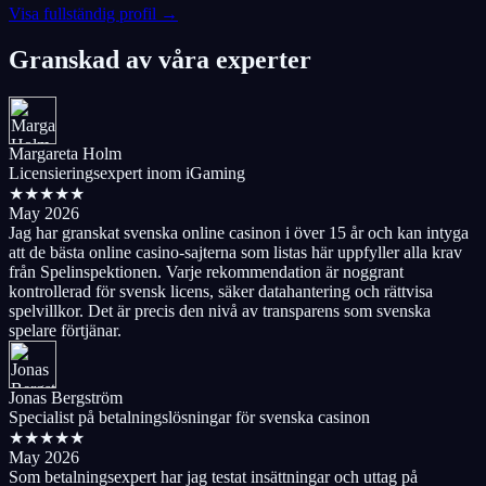
Visa fullständig profil →
Granskad av våra experter
Margareta Holm
Licensieringsexpert inom iGaming
★★★★★
May 2026
Jag har granskat svenska online casinon i över 15 år och kan intyga
att de bästa online casino-sajterna som listas här uppfyller alla krav
från Spelinspektionen. Varje rekommendation är noggrant
kontrollerad för svensk licens, säker datahantering och rättvisa
spelvillkor. Det är precis den nivå av transparens som svenska
spelare förtjänar.
Jonas Bergström
Specialist på betalningslösningar för svenska casinon
★★★★★
May 2026
Som betalningsexpert har jag testat insättningar och uttag på