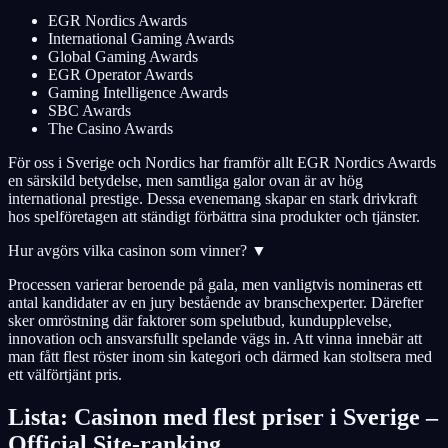
EGR Nordics Awards
International Gaming Awards
Global Gaming Awards
EGR Operator Awards
Gaming Intelligence Awards
SBC Awards
The Casino Awards
För oss i Sverige och Nordics har framför allt EGR Nordics Awards
en särskild betydelse, men samtliga galor ovan är av hög
international prestige. Dessa evenemang skapar en stark drivkraft
hos spelföretagen att ständigt förbättra sina produkter och tjänster.
Hur avgörs vilka casinon som vinner?
▼
Processen varierar beroende på gala, men vanligtvis nomineras ett
antal kandidater av en jury bestående av branschexperter. Därefter
sker omröstning där faktorer som spelutbud, kundupplevelse,
innovation och ansvarsfullt spelande vägs in. Att vinna innebär att
man fått flest röster inom sin kategori och därmed kan stoltsera med
ett välförtjänt pris.
Lista: Casinon med flest priser i Sverige –
Official Site-ranking