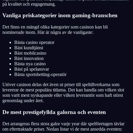
på kvalitet och engagemang.
Vanliga priskategorier inom gaming-branschen
Det finns en mängd olika kategorier som casinon kan bli
nominerade inom. Här är några av de vanligaste:
Bästa casino operator
Bäst kundtjänst
Bäst mobilcasino
Bäst innovation
Bästa nya casino
Bäst på spelansvar
Bästa sportsbetting-operatör
Utöver casinon delas det även ut priser till speltillverkarna som
levererar de mest populära titlarna. Det kan handla om vilken slot
som varit mest nyskapande eller vilken leverantör som haft störst
genomslag under året.
De mest prestigefyllda galorna och eventen
Det arrangeras flera stora galor varje year där spelföretagen tävlar
om eftertraktade priser. Nedan listar vi de mest ansedda eventen: