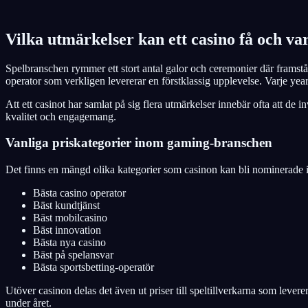
Vilka utmärkelser kan ett casino få och var
Spelbranschen rymmer ett stort antal galor och ceremonier där framstå
operator som verkligen levererar en förstklassig upplevelse. Varje ye
Att ett casinot har samlat på sig flera utmärkelser innebär ofta att de i
kvalitet och engagemang.
Vanliga priskategorier inom gaming-branschen
Det finns en mängd olika kategorier som casinon kan bli nominerade i
Bästa casino operator
Bäst kundtjänst
Bäst mobilcasino
Bäst innovation
Bästa nya casino
Bäst på spelansvar
Bästa sportsbetting-operatör
Utöver casinon delas det även ut priser till speltillverkarna som leve
under året.