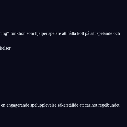
ng"-funktion som hjälper spelare att hålla koll på sitt spelande och
kelser:
en engagerande spelupplevelse säkerställde att casinot regelbundet