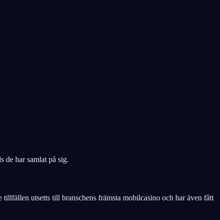
s de har samlat på sig.
llfällen utsetts till branschens främsta mobilcasino och har även fått