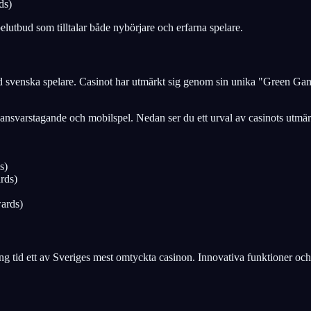
ds)
pelutbud som tilltalar både nybörjare och erfarna spelare.
nd svenska spelare. Casinot har utmärkt sig genom sin unika "Green Gami
t ansvarstagande och mobilspel. Nedan ser du ett urval av casinots utmär
s)
rds)
ards)
 tid ett av Sveriges mest omtyckta casinon. Innovativa funktioner och 