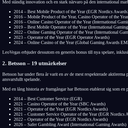
Med ständig innovation och en stark närvaro på den international mar
2014 – Best Mobile Product of the Year (EGR Nordics Awards
2016 – Mobile Product of the Year, Casino Operator of the Ye
2016 – Online Casino Operator of the Year (International Gam
2019 – Best Mobile Operator of the Year (International Gamin
2022 – Online Gaming Operator of the Year (International Ga
2023 – Operator of the Year (EGR Operator Awards)
2024 – Online Casino of the Year (Global Gaming Awards E
LeoVegas erbjuder dessutom en generös bonus till nya spelare, inklusiv
2. Betsson – 19 utmärkelser
Betsson har under flera år varit en av de mest respekterade aktörerna 
ansvarsfullt spelande.
Med en lång historia av framgångar har Betsson etablerat sig som en p
2014 – Best Customer Service (EGR)
2021 – Casino Operator of the Year (SBC Awards)
2021 – Operator of the Year (EGR Nordics Awards)
2021 – Customer Service Operator of the Year (EGR Nordics 
2022 – Operator of the Year (EGR Nordics Awards)
2026 – Safer Gambling Award (International Gaming Awards)