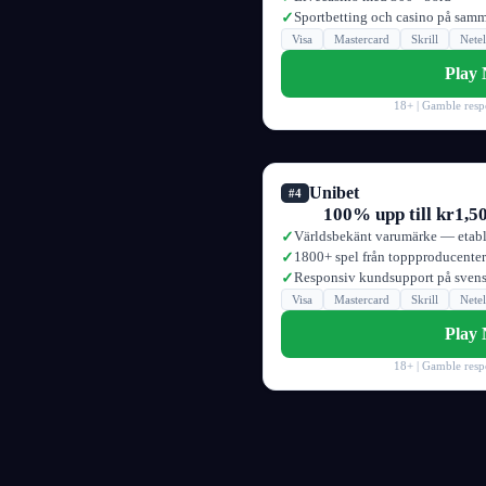
Sportbetting och casino på samm
✓
Visa
Mastercard
Skrill
Netel
Play
18+ | Gamble resp
Unibet
#4
100% upp till kr1,50
Världsbekänt varumärke — etabl
✓
1800+ spel från toppproducenter
✓
Responsiv kundsupport på sven
✓
Visa
Mastercard
Skrill
Netel
Play
18+ | Gamble resp