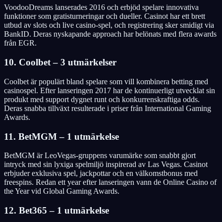
VoodooDreams lanserades 2016 och erbjöd spelare innovativa
funktioner som gratisturneringar och dueller. Casinot har ett brett
utbud av slots och live casino-spel, och registrering sker smidigt via
BankID. Deras nyskapande approach har belönats med flera awards
från EGR.
10. Coolbet – 3 utmärkelser
Coolbet är populärt bland spelare som vill kombinera betting med
casinospel. Efter lanseringen 2017 har de kontinuerligt utvecklat sin
produkt med support dygnet runt och konkurrenskraftiga odds.
Deras snabba tillväxt resulterade i priser från International Gaming
Awards.
11. BetMGM – 1 utmärkelse
BetMGM är LeoVegas-gruppens varumärke som snabbt gjort
intryck med sin lyxiga spelmiljö inspirerad av Las Vegas. Casinot
erbjuder exklusiva spel, jackpottar och en välkomstbonus med
freespins. Redan ett year efter lanseringen vann de Online Casino of
the Year vid Global Gaming Awards.
12. Bet365 – 1 utmärkelse