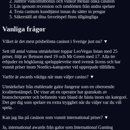
Jämför välkomstbonus och villkor mellan olika casinon
Läs igenom recension och omdömen från andra spelare
Testa casinots kundtjänst innan du sätter in pengar
Säkerställ att dina favoritspel finns tillgängliga
Vanliga frågor
Vilket är det mest prisbelönta casinot i Sverige just nu?
▼
Sett till antal vunna utmärkelser toppar LeoVegas listan med 25
priser, följt av Betsson med 19 och Mr Green med 17. Alla tre
erbjuder en högklassig spelupplevelse med svensk licens och har
vunnit priser inom Nordics-kategorier vid upprepade tillfällen.
Varför är awards viktiga när man väljer casino?
▼
Utmärkelser från etablerade galor fungerar som en oberoende
kvalitetsstämpel. De visar att en operator har granskats av
branschexperter och befunnits vara bland de bästa inom sin kategori.
Det ger dig som spelare en extra trygghet när du väljer var du vill
spela.
Kan jag lita på casinon som vunnit international priser?
▼
Ja, international awards från galor som International Gaming