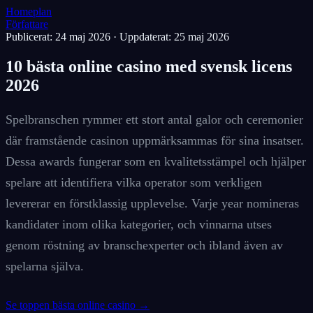
Homeplan
Författare
Publicerat: 24 maj 2026
·
Uppdaterat: 25 maj 2026
10 bästa online casino med svensk licens
2026
Spelbranschen rymmer ett stort antal galor och ceremonier
där framstående casinon uppmärksammas för sina insatser.
Dessa awards fungerar som en kvalitetsstämpel och hjälper
spelare att identifiera vilka operator som verkligen
levererar en förstklassig upplevelse. Varje year nomineras
kandidater inom olika kategorier, och vinnarna utses
genom röstning av branschexperter och ibland även av
spelarna själva.
Se toppen bästa online casino →