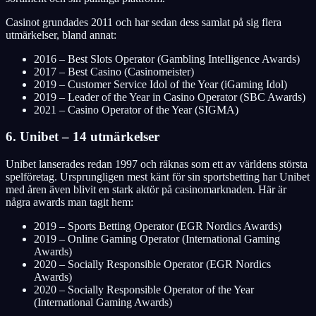
Casinot grundades 2011 och har sedan dess samlat på sig flera
utmärkelser, bland annat:
2016 – Best Slots Operator (Gambling Intelligence Awards)
2017 – Best Casino (Casinomeister)
2019 – Customer Service Idol of the Year (iGaming Idol)
2019 – Leader of the Year in Casino Operator (SBC Awards)
2021 – Casino Operator of the Year (SIGMA)
6. Unibet – 14 utmärkelser
Unibet lanserades redan 1997 och räknas som ett av världens största
spelföretag. Ursprungligen mest känt för sin sportsbetting har Unibet
med åren även blivit en stark aktör på casinomarknaden. Här är
några awards man tagit hem:
2019 – Sports Betting Operator (EGR Nordics Awards)
2019 – Online Gaming Operator (International Gaming
Awards)
2020 – Socially Responsible Operator (EGR Nordics
Awards)
2020 – Socially Responsible Operator of the Year
(International Gaming Awards)