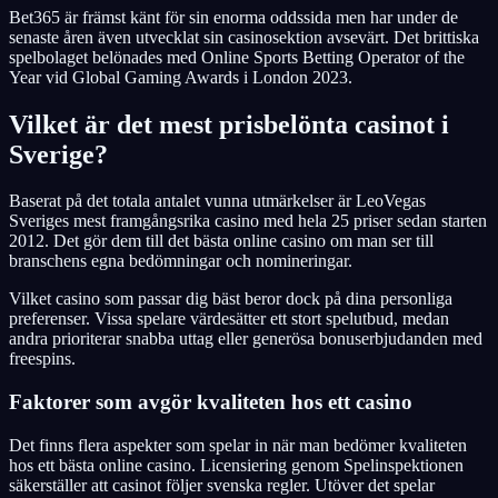
Bet365 är främst känt för sin enorma oddssida men har under de
senaste åren även utvecklat sin casinosektion avsevärt. Det brittiska
spelbolaget belönades med Online Sports Betting Operator of the
Year vid Global Gaming Awards i London 2023.
Vilket är det mest prisbelönta casinot i
Sverige?
Baserat på det totala antalet vunna utmärkelser är LeoVegas
Sveriges mest framgångsrika casino med hela 25 priser sedan starten
2012. Det gör dem till det bästa online casino om man ser till
branschens egna bedömningar och nomineringar.
Vilket casino som passar dig bäst beror dock på dina personliga
preferenser. Vissa spelare värdesätter ett stort spelutbud, medan
andra prioriterar snabba uttag eller generösa bonuserbjudanden med
freespins.
Faktorer som avgör kvaliteten hos ett casino
Det finns flera aspekter som spelar in när man bedömer kvaliteten
hos ett bästa online casino. Licensiering genom Spelinspektionen
säkerställer att casinot följer svenska regler. Utöver det spelar