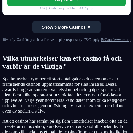
18+ | Gamble responsibly | T&C Apply
Show 5 More Casinos ▼
18+ only. Gambling can be addictive — play responsibly. T&C apply.
BeGambleAware.org
Vilka utmärkelser kan ett casino få och
varför är de viktiga?
Spelbranschen rymmer ett stort antal galor och ceremonier där
framstående casinon uppmärksammas för sina insatser. Dessa
awards fungerar som en kvalitetsstämpel och hjälper spelare att
identifiera vilka operator som verkligen levererar en förstklassig
upplevelse. Varje year nomineras kandidater inom olika kategorier,
och vinnarna utses genom röstning av branschexperter och ibland
även av spelarna själva.
Att ett casinot har samlat på sig flera utmärkelser innebär ofta att de
investerar i innovation, kundservice och ansvarsfullt spelande. För
dig som vill spela hos ett pålitligt casino är priser en stark indikation