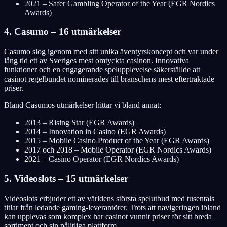
2021 – Safer Gambling Operator of the Year (EGR Nordics
Awards)
4. Casumo – 16 utmärkelser
Casumo slog igenom med sitt unika äventyrskoncept och var under
lång tid ett av Sveriges mest omtyckta casinon. Innovativa
funktioner och en engagerande spelupplevelse säkerställde att
casinot regelbundet nominerades till branschens mest eftertraktade
priser.
Bland Casumos utmärkelser hittar vi bland annat:
2013 – Rising Star (EGR Awards)
2014 – Innovation in Casino (EGR Awards)
2015 – Mobile Casino Product of the Year (EGR Awards)
2017 och 2018 – Mobile Operator (EGR Nordics Awards)
2021 – Casino Operator (EGR Nordics Awards)
5. Videoslots – 15 utmärkelser
Videoslots erbjuder ett av världens största spelutbud med tusentals
titlar från ledande gaming-leverantörer. Trots att navigeringen ibland
kan upplevas som komplex har casinot vunnit priser för sitt breda
sortiment och sin pålitliga plattform.