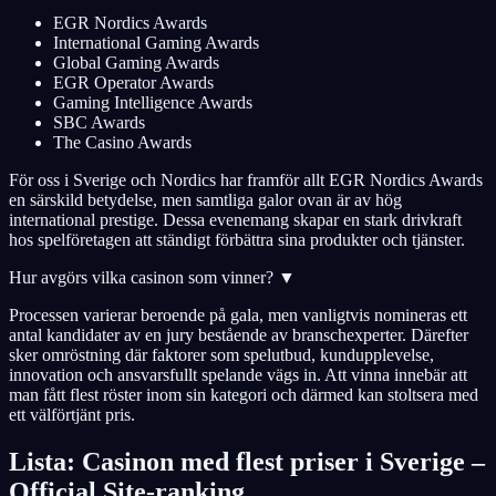
EGR Nordics Awards
International Gaming Awards
Global Gaming Awards
EGR Operator Awards
Gaming Intelligence Awards
SBC Awards
The Casino Awards
För oss i Sverige och Nordics har framför allt EGR Nordics Awards
en särskild betydelse, men samtliga galor ovan är av hög
international prestige. Dessa evenemang skapar en stark drivkraft
hos spelföretagen att ständigt förbättra sina produkter och tjänster.
Hur avgörs vilka casinon som vinner?
▼
Processen varierar beroende på gala, men vanligtvis nomineras ett
antal kandidater av en jury bestående av branschexperter. Därefter
sker omröstning där faktorer som spelutbud, kundupplevelse,
innovation och ansvarsfullt spelande vägs in. Att vinna innebär att
man fått flest röster inom sin kategori och därmed kan stoltsera med
ett välförtjänt pris.
Lista: Casinon med flest priser i Sverige –
Official Site-ranking