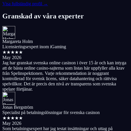
Visa fullständig profil →
Granskad av våra experter
Margareta Holm
Licensieringsexpert inom iGaming
★★★★★
May 2026
Jag har granskat svenska online casinon i över 15 år och kan intyga
att de bästa online casino-sajterna som listas här uppfyller alla krav
från Spelinspektionen. Varje rekommendation är noggrant
kontrollerad för svensk licens, säker datahantering och rättvisa
spelvillkor. Det är precis den nivå av transparens som svenska
spelare förtjänar.
Jonas Bergström
Specialist på betalningslösningar för svenska casinon
★★★★★
May 2026
Som betalningsexpert har jag testat insättningar och uttag på