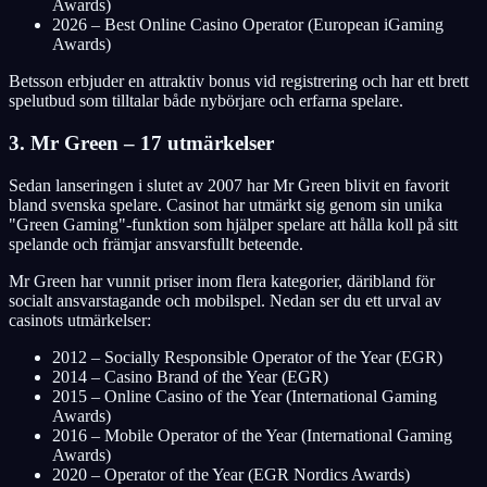
Awards)
2026 – Best Online Casino Operator (European iGaming
Awards)
Betsson erbjuder en attraktiv bonus vid registrering och har ett brett
spelutbud som tilltalar både nybörjare och erfarna spelare.
3. Mr Green – 17 utmärkelser
Sedan lanseringen i slutet av 2007 har Mr Green blivit en favorit
bland svenska spelare. Casinot har utmärkt sig genom sin unika
"Green Gaming"-funktion som hjälper spelare att hålla koll på sitt
spelande och främjar ansvarsfullt beteende.
Mr Green har vunnit priser inom flera kategorier, däribland för
socialt ansvarstagande och mobilspel. Nedan ser du ett urval av
casinots utmärkelser:
2012 – Socially Responsible Operator of the Year (EGR)
2014 – Casino Brand of the Year (EGR)
2015 – Online Casino of the Year (International Gaming
Awards)
2016 – Mobile Operator of the Year (International Gaming
Awards)
2020 – Operator of the Year (EGR Nordics Awards)