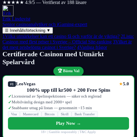
★★★★★
4.9/5 — Verifierat av 188 läsare
Erik Lindqvist
Senior casinoanalytiker och iGaming-expert
☰
Innehållsförteckning
▼
1
Vilka utmärkelser kan ett casino få och varför är de viktiga?
2
Lista:
Casinon med flest priser i Sverige – Official Site-ranking
3
Vilket är
det mest prisbelönta casinot i Sverige?
4
Vanliga frågor
Certifierade Casinon med Utmärkt
Spelarvård
🏆 Bästa Val
LeoVegas
5.0
★
#1
100% upp till kr500 + 200 Free Spins
Licensierad av Spelinspektionen — säker och reglerad
✓
Mobilvänlig design med 2000+ spel
✓
Snabbaste uttag på listan — genomsnitt ~15 min
✓
Visa
Mastercard
Bitcoin
Skrill
Bank Transfer
Play Now →
18+ | Gamble responsibly | T&C Apply