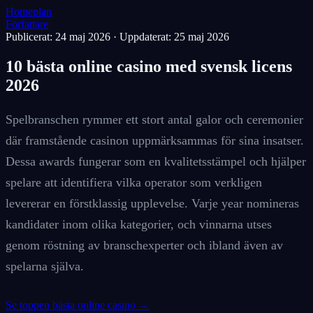
Homeplan
Författare
Publicerat: 24 maj 2026
·
Uppdaterat: 25 maj 2026
10 bästa online casino med svensk licens
2026
Spelbranschen rymmer ett stort antal galor och ceremonier
där framstående casinon uppmärksammas för sina insatser.
Dessa awards fungerar som en kvalitetsstämpel och hjälper
spelare att identifiera vilka operator som verkligen
levererar en förstklassig upplevelse. Varje year nomineras
kandidater inom olika kategorier, och vinnarna utses
genom röstning av branschexperter och ibland även av
spelarna själva.
Se toppen bästa online casino →