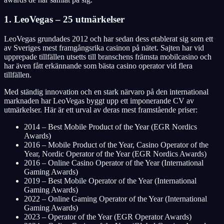
1. LeoVegas – 25 utmärkelser
LeoVegas grundades 2012 och har sedan dess etablerat sig som ett
av Sveriges mest framgångsrika casinon på nätet. Sajten har vid
upprepade tillfällen utsetts till branschens främsta mobilcasino och
har även fått erkännande som bästa casino operator vid flera
tillfällen.
Med ständig innovation och en stark närvaro på den international
marknaden har LeoVegas byggt upp ett imponerande CV av
utmärkelser. Här är ett urval av deras mest framstående priser:
2014 – Best Mobile Product of the Year (EGR Nordics
Awards)
2016 – Mobile Product of the Year, Casino Operator of the
Year, Nordic Operator of the Year (EGR Nordics Awards)
2016 – Online Casino Operator of the Year (International
Gaming Awards)
2019 – Best Mobile Operator of the Year (International
Gaming Awards)
2022 – Online Gaming Operator of the Year (International
Gaming Awards)
2023 – Operator of the Year (EGR Operator Awards)