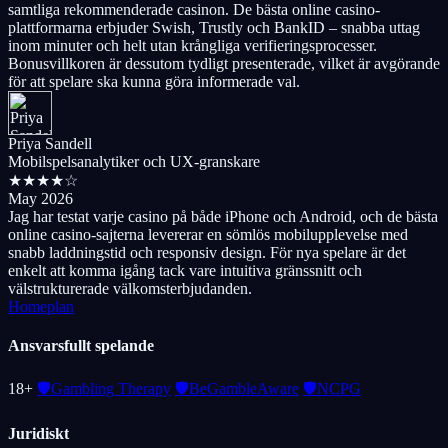
samtliga rekommenderade casinon. De bästa online casino-
plattformarna erbjuder Swish, Trustly och BankID – snabba uttag
inom minuter och helt utan krångliga verifieringsprocesser.
Bonusvillkoren är dessutom tydligt presenterade, vilket är avgörande
för att spelare ska kunna göra informerade val.
Priya Sandell
Mobilspelsanalytiker och UX-granskare
★★★★☆
May 2026
Jag har testat varje casino på både iPhone och Android, och de bästa
online casino-sajterna levererar en sömlös mobilupplevelse med
snabb laddningstid och responsiv design. För nya spelare är det
enkelt att komma igång tack vare intuitiva gränssnitt och
välstrukturerade välkomsterbjudanden.
Homeplan
Ansvarsfullt spelande
18+
🛡️
Gambling Therapy
🛡️
BeGambleAware
🛡️
NCPG
Juridiskt