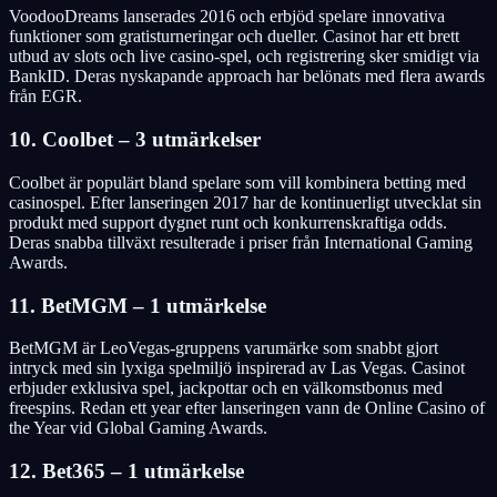
VoodooDreams lanserades 2016 och erbjöd spelare innovativa
funktioner som gratisturneringar och dueller. Casinot har ett brett
utbud av slots och live casino-spel, och registrering sker smidigt via
BankID. Deras nyskapande approach har belönats med flera awards
från EGR.
10. Coolbet – 3 utmärkelser
Coolbet är populärt bland spelare som vill kombinera betting med
casinospel. Efter lanseringen 2017 har de kontinuerligt utvecklat sin
produkt med support dygnet runt och konkurrenskraftiga odds.
Deras snabba tillväxt resulterade i priser från International Gaming
Awards.
11. BetMGM – 1 utmärkelse
BetMGM är LeoVegas-gruppens varumärke som snabbt gjort
intryck med sin lyxiga spelmiljö inspirerad av Las Vegas. Casinot
erbjuder exklusiva spel, jackpottar och en välkomstbonus med
freespins. Redan ett year efter lanseringen vann de Online Casino of
the Year vid Global Gaming Awards.
12. Bet365 – 1 utmärkelse