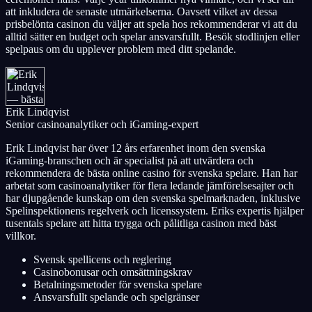
att inkludera de senaste utmärkelserna. Oavsett vilket av dessa
prisbelönta casinon du väljer att spela hos rekommenderar vi att du
alltid sätter en budget och spelar ansvarsfullt. Besök stodlinjen eller
spelpaus om du upplever problem med ditt spelande.
Erik Lindqvist
Senior casinoanalytiker och iGaming-expert
Erik Lindqvist har över 12 års erfarenhet inom den svenska
iGaming-branschen och är specialist på att utvärdera och
rekommendera de bästa online casino för svenska spelare. Han har
arbetat som casinoanalytiker för flera ledande jämförelsesajter och
har djupgående kunskap om den svenska spelmarknaden, inklusive
Spelinspektionens regelverk och licenssystem. Eriks expertis hjälper
tusentals spelare att hitta trygga och pålitliga casinon med bäst
villkor.
Svensk spellicens och reglering
Casinobonusar och omsättningskrav
Betalningsmetoder för svenska spelare
Ansvarsfullt spelande och spelgränser