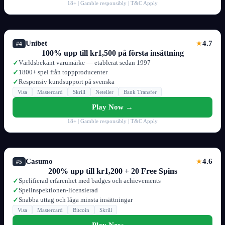
18+ | Gamble responsibly | T&C Apply
Unibet
4.7
★
#4
100% upp till kr1,500 på första insättning
Världsbekänt varumärke — etablerat sedan 1997
✓
1800+ spel från toppproducenter
✓
Responsiv kundsupport på svenska
✓
Visa
Mastercard
Skrill
Neteller
Bank Transfer
Play Now →
18+ | Gamble responsibly | T&C Apply
Casumo
4.6
★
#5
200% upp till kr1,200 + 20 Free Spins
Spelifierad erfarenhet med badges och achievements
✓
Spelinspektionen-licensierad
✓
Snabba uttag och låga minsta insättningar
✓
Visa
Mastercard
Bitcoin
Skrill
Play Now →