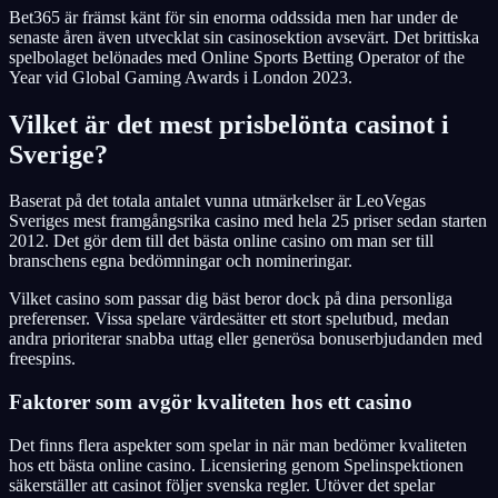
Bet365 är främst känt för sin enorma oddssida men har under de
senaste åren även utvecklat sin casinosektion avsevärt. Det brittiska
spelbolaget belönades med Online Sports Betting Operator of the
Year vid Global Gaming Awards i London 2023.
Vilket är det mest prisbelönta casinot i
Sverige?
Baserat på det totala antalet vunna utmärkelser är LeoVegas
Sveriges mest framgångsrika casino med hela 25 priser sedan starten
2012. Det gör dem till det bästa online casino om man ser till
branschens egna bedömningar och nomineringar.
Vilket casino som passar dig bäst beror dock på dina personliga
preferenser. Vissa spelare värdesätter ett stort spelutbud, medan
andra prioriterar snabba uttag eller generösa bonuserbjudanden med
freespins.
Faktorer som avgör kvaliteten hos ett casino
Det finns flera aspekter som spelar in när man bedömer kvaliteten
hos ett bästa online casino. Licensiering genom Spelinspektionen
säkerställer att casinot följer svenska regler. Utöver det spelar