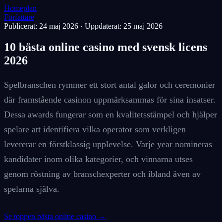
Homeplan
Författare
Publicerat: 24 maj 2026
·
Uppdaterat: 25 maj 2026
10 bästa online casino med svensk licens
2026
Spelbranschen rymmer ett stort antal galor och ceremonier
där framstående casinon uppmärksammas för sina insatser.
Dessa awards fungerar som en kvalitetsstämpel och hjälper
spelare att identifiera vilka operator som verkligen
levererar en förstklassig upplevelse. Varje year nomineras
kandidater inom olika kategorier, och vinnarna utses
genom röstning av branschexperter och ibland även av
spelarna själva.
Se toppen bästa online casino →