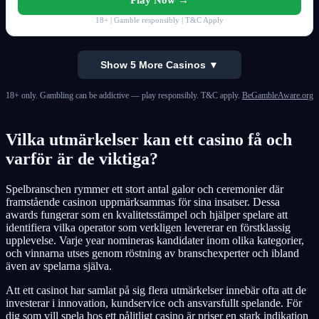
18+ | Gamble responsibly | T&C Apply
Show 5 More Casinos ▼
18+ only. Gambling can be addictive — play responsibly. T&C apply.
BeGambleAware.org
Vilka utmärkelser kan ett casino få och
varför är de viktiga?
Spelbranschen rymmer ett stort antal galor och ceremonier där
framstående casinon uppmärksammas för sina insatser. Dessa
awards fungerar som en kvalitetsstämpel och hjälper spelare att
identifiera vilka operator som verkligen levererar en förstklassig
upplevelse. Varje year nomineras kandidater inom olika kategorier,
och vinnarna utses genom röstning av branschexperter och ibland
även av spelarna själva.
Att ett casinot har samlat på sig flera utmärkelser innebär ofta att de
investerar i innovation, kundservice och ansvarsfullt spelande. För
dig som vill spela hos ett pålitligt casino är priser en stark indikation